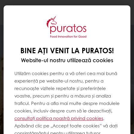
Togg
navi
BINE AȚI VENIT LA PURATOS!
Website-ul nostru utilizează cookies
Utilizăm cookies pentru a vă oferi cea mai bună
experiență pe website-ul nostru, pentru a
recunoaște vizitele repetate și preferințele
voastre, precum și pentru a măsura și analiza
traficul. Pentru a afla mai multe despre modulele
cookies, inclusiv despre cum să le dezactivați,
consultați politica noastră privind cookies
.
Apăsând clic pe „Accept toate cookies” vă dați
consimțământul pentru utilizarea tuturor