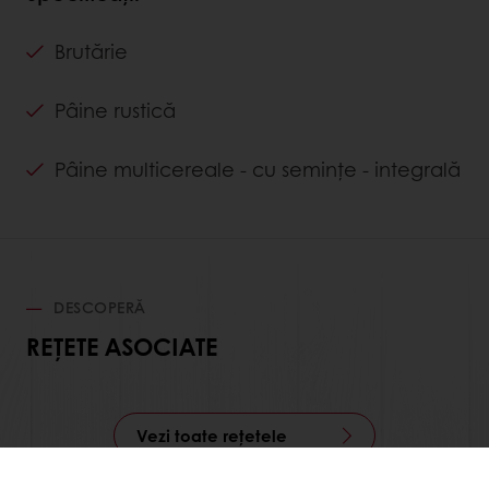
Brutărie
Pâine rustică
Pâine multicereale - cu semințe - integrală
DESCOPERĂ
REȚETE ASOCIATE
Vezi toate rețetele