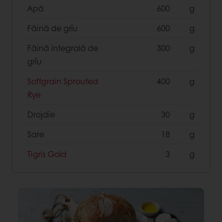
Apă
600
g
Făină de grîu
600
g
Făină integrală de
300
g
grîu
Softgrain Sprouted
400
g
Rye
Drojdie
30
g
Sare
18
g
Tigris Gold
3
g