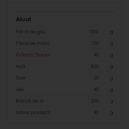
Aluat
Făină de grîu
1000
g
Făină de malai
100
g
O-Tentic Durum
40
g
Apă
800
g
Sare
20
g
Ulei
40
g
Brânză de oi
200
g
Mărar proaspăt
40
g