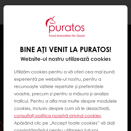
Togg
navi
BINE AȚI VENIT LA PURATOS!
Website-ul nostru utilizează cookies
Utilizăm cookies pentru a vă oferi cea mai bună
experiență pe website-ul nostru, pentru a
recunoaște vizitele repetate și preferințele
voastre, precum și pentru a măsura și analiza
traficul. Pentru a afla mai multe despre modulele
cookies, inclusiv despre cum să le dezactivați,
consultați politica noastră privind cookies
.
Apăsând clic pe „Accept toate cookies” vă dați
consimțământul pentru utilizarea tuturor