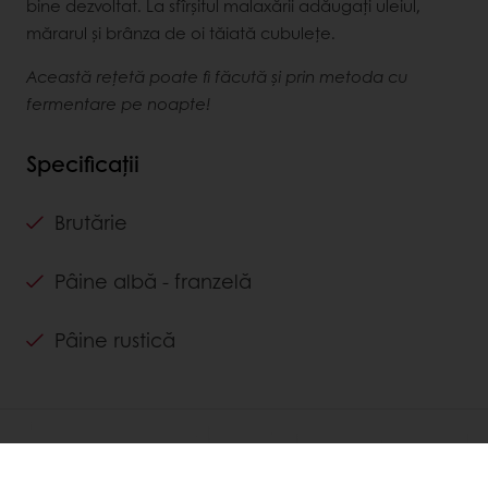
bine dezvoltat. La sfîrșitul malaxării adăugați uleiul,
mărarul și brânza de oi tăiată cubulețe.
Această rețetă poate fi făcută și prin metoda cu
fermentare pe noapte!
Specificații
Brutărie
Pâine albă - franzelă
Pâine rustică
DESCOPERĂ