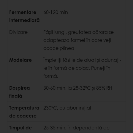
Fermentare
60-120 min
intermediară
Divizare
Fâșii lungi, greutatea cărora se
adapteaza
formei în care veți
coace pîinea
Modelare
Împletiți fâșiile de aluat și adunați-
le în formă de colac. Puneți în
formă.
Dospirea
30-60 min. la 28-32°C și 85% RH
finală
Temperatura
230°C, cu abur inițial
de coacere
Timpul de
25-35 min, în dependență de