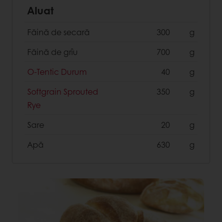
Aluat
Făină de secară
300
g
Făină de grîu
700
g
O-Tentic Durum
40
g
Softgrain Sprouted
350
g
Rye
Sare
20
g
Apă
630
g