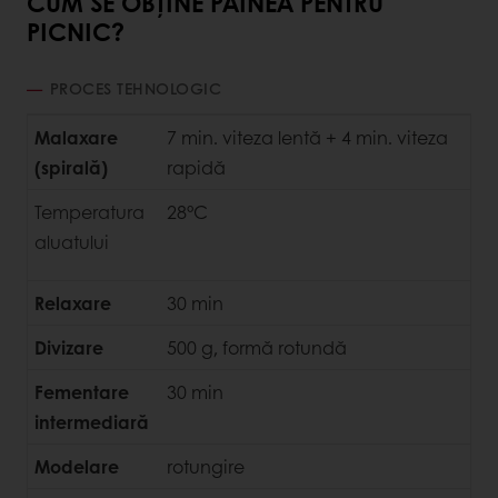
CUM SE OBȚINE PÂINEA PENTRU
PICNIC?
PROCES TEHNOLOGIC
Malaxare
7 min. viteza lentă + 4 min. viteza
(spirală)
rapidă
Temperatura
28°C
aluatului
Relaxare
30 min
Divizare
500 g, formă rotundă
Fementare
30 min
intermediară
Modelare
rotungire