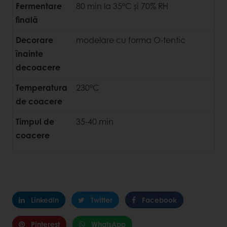
Fermentare
80 min la 35°C și 70% RH
finală
Decorare
modelare cu forma O-tentic
înainte
de
coacere
Temperatura
230°C
de coacere
Timpul de
35-40 min
coacere
LinkedIn
Twitter
Facebook
Pinterest
WhatsApp