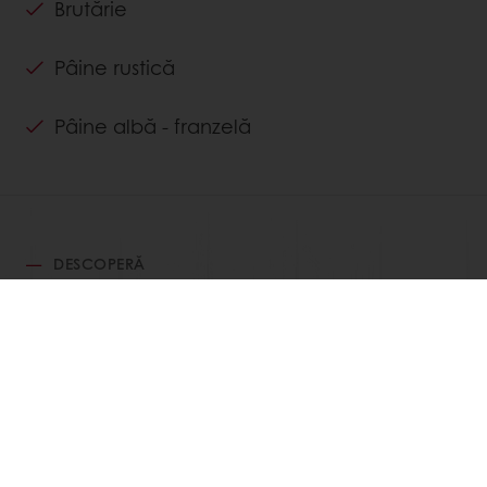
Brutărie
Pâine rustică
Pâine albă - franzelă
DESCOPERĂ
REȚETE ASOCIATE
Vezi toate rețetele
Produse