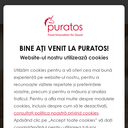
Togg
navi
BINE AȚI VENIT LA PURATOS!
Website-ul nostru utilizează cookies
Utilizăm cookies pentru a vă oferi cea mai bună
experiență pe website-ul nostru, pentru a
recunoaște vizitele repetate și preferințele
voastre, precum și pentru a măsura și analiza
traficul. Pentru a afla mai multe despre modulele
cookies, inclusiv despre cum să le dezactivați,
consultați politica noastră privind cookies
.
Apăsând clic pe „Accept toate cookies” vă dați
consimțământul pentru utilizarea tuturor