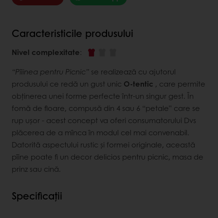
Caracteristicile produsului
Nivel complexitate
:
“Pîiinea pentru Picnic”
se realizează cu ajutorul
produsului ce redă un gust unic
O-tentic
, care permite
obținerea unei forme perfecte într-un singur gest. În
fomă de floare, compusă din 4 sau 6 “petale” care se
rup ușor - acest concept va oferi consumatorului Dvs
plăcerea de a mînca în modul cel mai convenabil.
Datorită aspectului rustic și formei originale, această
pîine poate fi un decor delicios pentru picnic, masa de
prinz sau cină.
Specificații