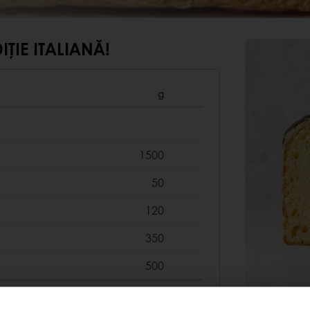
IȚIE ITALIANĂ!
g
1500
50
120
350
500