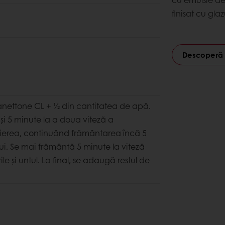
finisat cu gla
Descoperă 
anettone CL + 1⁄2 din cantitatea de apă.
și 5 minute la a doua viteză a
mierea, continuând frământarea încă 5
ui. Se mai frământă 5 minute la viteză
 și untul. La final, se adaugă restul de