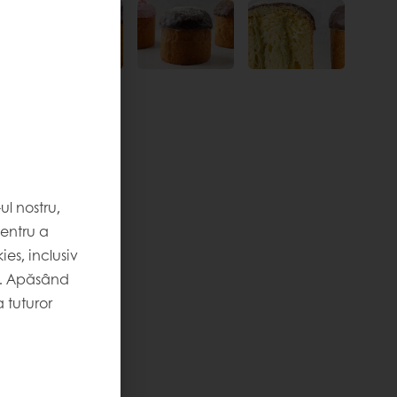
l nostru,
pentru a
es, inclusiv
. Apăsând
 tuturor