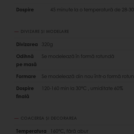
Dospire
45 minute la o temperatură de 28-3
DIVIZARE ȘI MODELARE
Divizarea
320g
Odihnă
Se modelează în formă rotundă
pe masă
Formare
Se modelează din nou într-o formă rotu
Dospire
120-160 min la 30°C , umiditate 60%
finală
COACEREA ȘI DECORAREA
Temperatura
160°C, fără abur