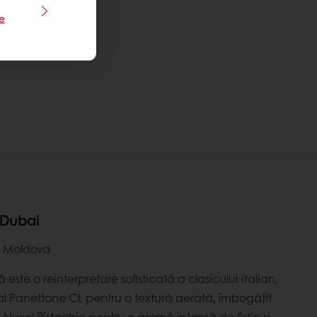
le
 Dubai
s Moldova
 este o reinterpretare sofisticată a clasicului italian,
al Panettone CL pentru o textură aerată, îmbogățit
Nuxel Pistachio pentru o aromă intensă de fistic și