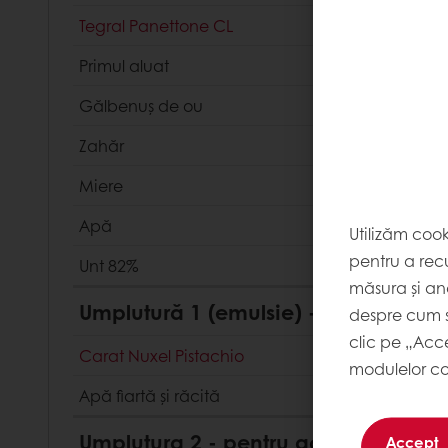
Tegral Panettone CL
Primul aluat
Gălbenuș de ou
Zahăr
Miere
Apă
Utilizăm coo
pentru a recu
Unt 82%
măsura și ana
Umplutură 1 (emulsie) - injectată 
despre cum s
clic pe „Acc
Carat Nuxel Pistachio
modulelor co
Apă fiartă și răcită
Umplutura 2 - pentru acoperire
Accept