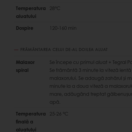
Temperatura
28°C
aluatului
Dospire
120-160 min
FRĂMÂNTAREA CELUI DE-AL DOILEA ALUAT
Malaxor
Se începe cu primul aluat + Tegral P
spiral
Se frământă 3 minute la viteză lentă 
malaxorului. Se adaugă zahărul și 
minute la a doua viteză a malaxorul
mare, adăugând treptat gălbenușurile
apă.
Temperatura
25-26 °C
finală a
aluatului