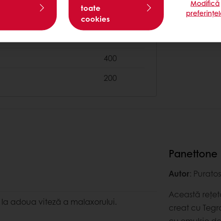
Modifică
toate
preferințe
1650
cookies
400
200
Panettone
Autor
: Purato
Această rețetă
 la a
doua viteză a malaxorului.
creat cu Tegr
cu emulsie de 