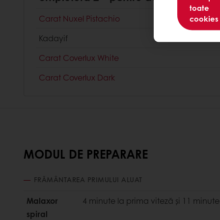
toate
Carat Nuxel Pistachio
cookies
Kadayif
Сarat Coverlux White
Carat Coverlux Dark
MODUL DE PREPARARE
FRĂMÂNTAREA PRIMULUI ALUAT
Malaxor
4 minute la prima viteză și 11 minute
spiral