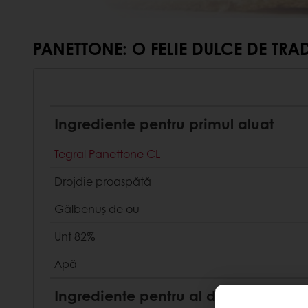
PANETTONE: O FELIE DULCE DE TRAD
Ingrediente pentru primul aluat
Tegral Panettone CL
Drojdie proaspătă
Gălbenuș de ou
Unt 82%
Apă
Ingrediente pentru al doilea aluat