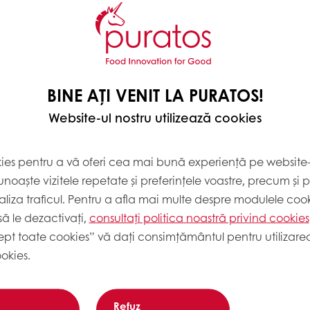
1200
2520
450
BINE AȚI VENIT LA PURATOS!
350
Website-ul nostru utilizează cookies
50
600
kies pentru a vă oferi cea mai bună experiență pe website-u
noaște vizitele repetate și preferințele voastre, precum și 
350
liza traficul. Pentru a afla mai multe despre modulele cooki
după coacere
ă le dezactivați,
consultați politica noastră privind cookies
ept toate cookies” vă dați consimțământul pentru utilizarea
1500
okies.
220
Refuz