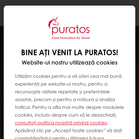
Togg
navi
BINE AȚI VENIT LA PURATOS!
Website-ul nostru utilizează cookies
Utilizăm cookies pentru a vă oferi cea mai bună
experiență pe website-ul nostru, pentru a
recunoaște vizitele repetate și preferințele
voastre, precum și pentru a măsura și analiza
traficul. Pentru a afla mai multe despre modulele
cookies, inclusiv despre cum să le dezactivați,
consultați politica noastră privind cookies
.
Apăsând clic pe „Accept toate cookies” vă dați
consimțământul pentru utilizarea tuturor