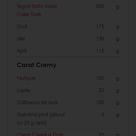
Tegral Satin Moist
500
g
Cake Dark
Ouă
175
g
Ulei
150
g
Apă
115
g
Carat Cremy
Festipak
100
g
Lapte
20
g
Gălbenuș de ouă
100
g
Gelatina praf (diluat
5
g
cu 25 g apă)
Carat Coverlux Dark
20
g