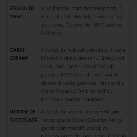
STRATUL DE
Mixați toate ingredientele pentru 5
CHEC
min. Întindeți aluatul pe un covoraș
de silicon. Coaceți la 180°C pentru
8-10 min.
CARAT
Aduceți la Festipak și laptele, în care
CREAMY
infuzați ciaiul și anasonul. Strecurați.
Apoi, adăugați ouăle și fierbeți
până la 85°C. Turnați compoziția
obținută peste gelatina îmmuiată și
Carat Coverlux Dark. Mixați cu
blenderul pentru emulsiere.
MOUSSE DE
Aduceți la fierbere frișca Festipak.
CIOCOLATĂ
Turnați peste Carat Coverlux Milk și
gelatina îmmuiată. Mixați cu
blender-ul pentru emulsiere. Răciți la