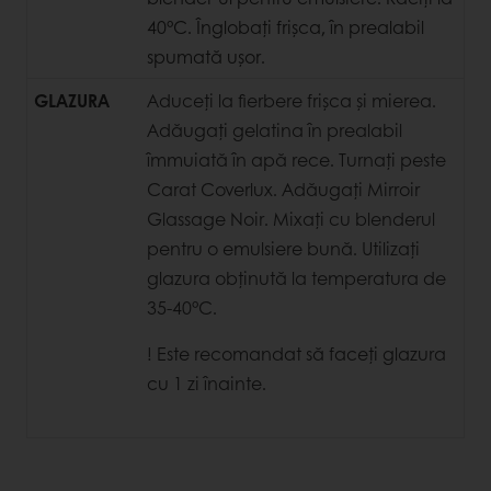
40°C. Înglobați frișca, în prealabil
spumată ușor.
GLAZURA
Aduceți la fierbere frișca și mierea.
Adăugați gelatina în prealabil
îmmuiată în apă rece. Turnați peste
Carat Coverlux. Adăugați Mirroir
Glassage Noir. Mixați cu blenderul
pentru o emulsiere bună. Utilizați
glazura obținută la temperatura de
35-40°C.
! Este recomandat să faceți glazura
cu 1 zi înainte.