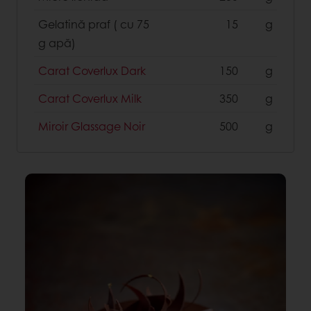
Gelatină praf ( cu 75
15
g
g apă)
Carat Coverlux Dark
150
g
Carat Coverlux Milk
350
g
Miroir Glassage Noir
500
g