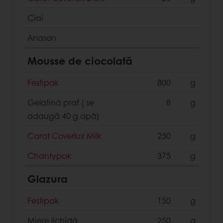
Ciai
Anason
Mousse de ciocolată
Festipak
800
g
Gelatină praf ( se
8
g
adaugă 40 g apă)
Carat Coverlux Milk
250
g
Chantypak
375
g
Glazura
Festipak
150
g
Miere lichidă
250
g