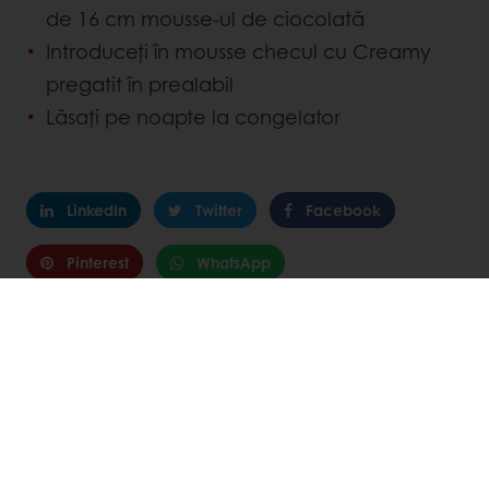
de 16 cm mousse-ul de ciocolată
Introduceți în mousse checul cu Creamy
pregatit în prealabil
Lăsați pe noapte la congelator
LinkedIn
Twitter
Facebook
Pinterest
WhatsApp
Caracteristicile produsului
Nivel complexitate
:
Specificații