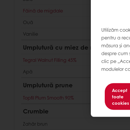
Făină de migdale
Ouă
Utilizăm coo
Vanilie
pentru a recu
măsura și ana
Umplutură cu miez de nucă
despre cum s
Tegral Walnut Filling 45%
clic pe „Acc
modulelor co
Apă
Umplutură prune
Accept
toate
Topfil Plum Smooth 90%
cookies
Crumble
Zahăr brun