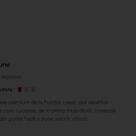
rune
s Moldova
xitate
:
ele premium de la Puratos creezi ușor deserturi
e care cuceresc de la prima mușcătură. Inovează
in gama Topfil și pune vara în vitrină!