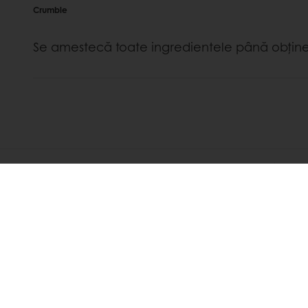
Crumble
Se amestecă toate ingredientele până obţine
DESCOPERĂ
REȚETE ASOCIATE