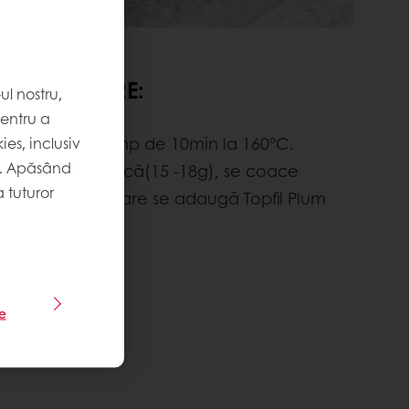
ȘI DECORARE:
l nostru,
pentru a
ată se coace timp de 10min la 160°C.
es, inclusiv
. Apăsând
mplutura de nucă(15 -18g), se coace
 tuturor
că 5min, după care se adaugă Topfil Plum
% și crumble.
10min.
le