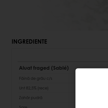
INGREDIENTE
Aluat fraged (Sablé)
Făină de grâu c/s
Unt 82,5% (rece)
Zahăr pudră
Sare