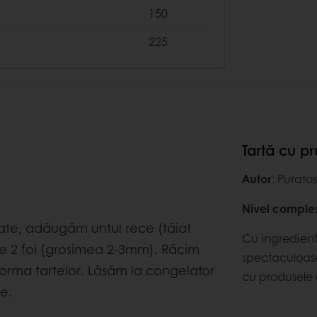
150
225
Tartă cu p
Autor
: Purato
Nivel comple
ate, adăugăm untul rece (tăiat
Cu ingredient
re 2 foi (grosimea 2-3mm). Răcim
spectaculoas
forma tartelor. Lăsăm la congelator
cu produsele d
e.