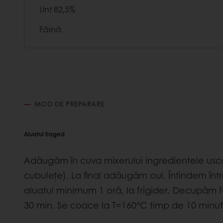
Unt 82,5%
Făină
MOD DE PREPARARE
Aluatul fraged
Adăugăm în cuva mixerului ingredientele usc
cubuleţe). La final adăugăm oul. Întindem înt
aluatul minimum 1 oră, la frigider. Decupăm 
30 min. Se coace la T=160°C timp de 10 minut