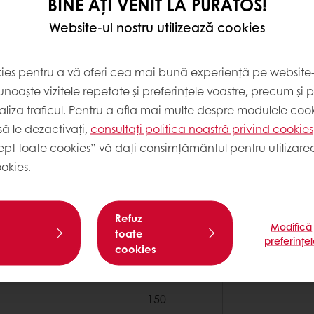
BINE AȚI VENIT LA PURATOS!
35
Website-ul nostru utilizează cookies
72
UMPLERE 
kies pentru a vă oferi cea mai bună experiență pe website-u
2
noaște vizitele repetate și preferințele voastre, precum și 
Tarta mul
liza traficul. Pentru a afla mai multe despre modulele cooki
ă le dezactivați,
consultați politica noastră privind cookies
Se pune u
500
ept toate cookies” vă dați consimțământul pentru utilizarea
pentru în
okies.
Smooth 90
175
Coacem 
Refuz
Modifică
toate
preferințe
cookies
150