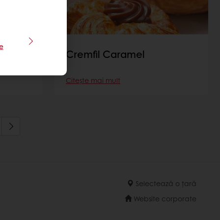
le
Cremfil Caramel
Citește mai mult
Selectează o țară
Website corporate