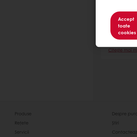
Accept
toate
cookies
Chocolan
Citește mai m
Produse
Despre pur
Rețete
Știri
Servicii
Contactea