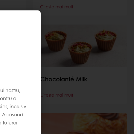
Citește mai mult
Chocolanté Milk
l nostru,
Citește mai mult
pentru a
es, inclusiv
. Apăsând
 tuturor