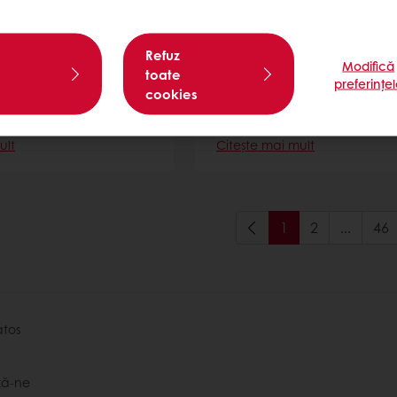
Refuz
Modifică
toate
preferințe
cookies
té White
Dolcinote Art
ult
Citește mai mult
1
2
...
46
atos
ză-ne