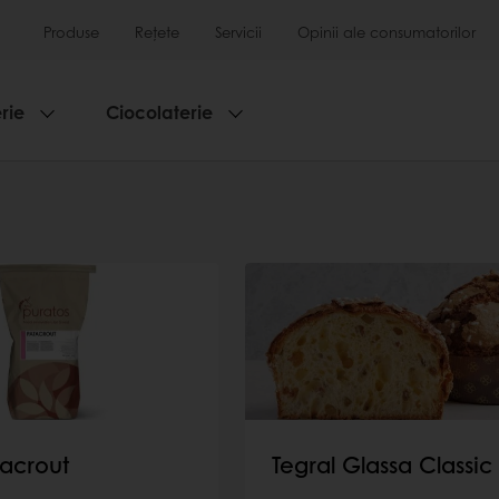
Produse
Rețete
Servicii
Opinii ale consumatorilor
rie
Ciocolaterie
tacrout
Tegral Glassa Classic