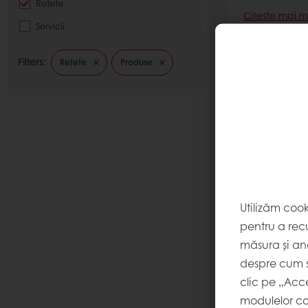
Rețete
Citește mai m
Servicii
Filters:
Rețete
Produse
Soft Ice 
Utilizăm coo
Citește mai m
pentru a recu
măsura și ana
despre cum s
clic pe „Acc
modulelor co