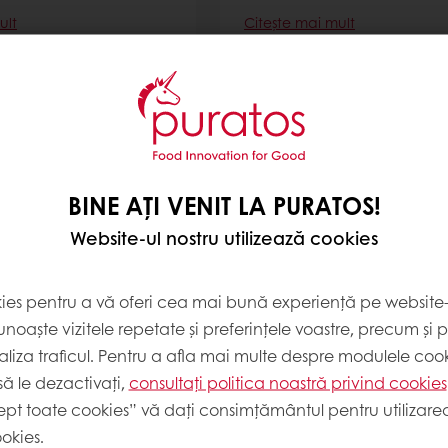
ult
Citește mai mult
BINE AȚI VENIT LA PURATOS!
Website-ul nostru utilizează cookies
Cream Base
Chocolanté Dark
kies pentru a vă oferi cea mai bună experiență pe website-u
ult
Citește mai mult
noaște vizitele repetate și preferințele voastre, precum și 
liza traficul. Pentru a afla mai multe despre modulele cooki
ă le dezactivați,
consultați politica noastră privind cookies
ept toate cookies” vă dați consimțământul pentru utilizarea
okies.