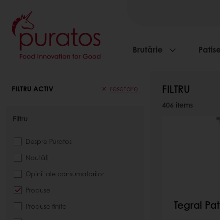
Brutărie
Patise
FILTRU
FILTRU ACTIV
resetare
406
items
Filtru
Despre Puratos
Noutăți
Opinii ale consumatorilor
Produse
Tegral Pa
Produse finite