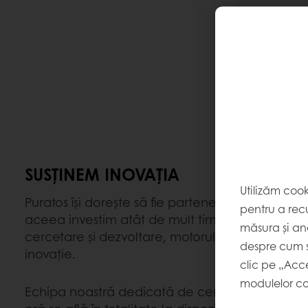
SUSȚINEM INOVAȚIA
Utilizăm coo
Puratos își dorește să fie partenerul tău de încr
pentru a recu
aceea investim atât de mult timp, efort și resurs
măsura și ana
cercetare și dezvoltare, motorul care stimulea
despre cum s
inovație.
clic pe „Acc
modulelor co
Echipa noastră dedicată de cercetători și unită