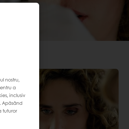
l nostru,
pentru a
es, inclusiv
. Apăsând
 tuturor