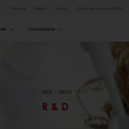
Produse
Rețete
Servicii
Opinii ale consumatorilor
rie
Ciocolaterie
HOME
SERVICII
R & D
R & D