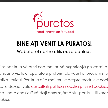
BINE AȚI VENIT LA PURATOS!
Website-ul nostru utilizează cookies
kies pentru a vă oferi cea mai bună experiență pe website-u
edere în inovație. De
noaște vizitele repetate și preferințele voastre, precum și 
e financiare în
liza traficul. Pentru a afla mai multe despre modulele cooki
ză procesul nostru de
ă le dezactivați,
consultați politica noastră privind cookies
ept toate cookies” vă dați consimțământul pentru utilizarea
okies.
țile noastre de ultimă