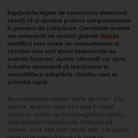
Îngrijorările legate de coronavirus determină
clienții să-și ajusteze profund comportamentul
în procesul de cumpărare. Cercetările recente
ale companiei de analiză globală
Nielsen
identifică șase nivele de comportament al
clienților care sunt direct determinate de
evoluția focarului. Aceste informații vor ajuta
industria alimentară să reacționeze la
necesitățile și așteptările clienților care se
schimbă rapid.
Recunoașterea acestor limite de nivel - și în
special, etapa în care țara este în acest
moment - poate ajuta la pregătirea pentru
schimbarea modelelor de cheltuieli pe
termen scurt. Mai mult decât atât, s-ar putea
chiar să se prezică modul în care se