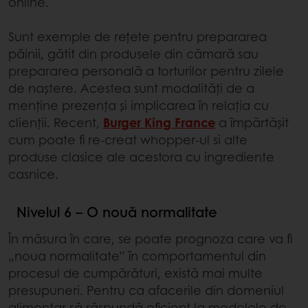
online.
Sunt exemple de rețete pentru prepararea
pâinii, gătit din produsele din cămară sau
prepararea personală a torturilor pentru zilele
de naștere. Acestea sunt modalități de a
menține prezența și implicarea în relația cu
clienții. Recent,
Burger King France
a împărtășit
cum poate fi re-creat whopper-ul si alte
produse clasice ale acestora cu ingrediente
casnice.
Nivelul 6 – O nouă normalitate
În măsura în care, se poate prognoza care va fi
„noua normalitate” în comportamentul din
procesul de cumpărături, există mai multe
presupuneri. Pentru ca afacerile din domeniul
alimentar să răspundă eficient la modelele de