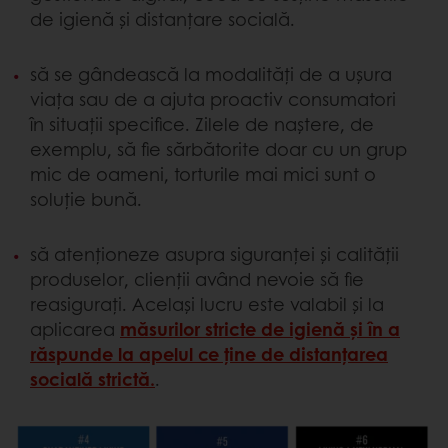
de igienă și distanțare socială.
să se gândească la modalități de a ușura
viața sau de a ajuta proactiv consumatori
în situații specifice. Zilele de naștere, de
exemplu, să fie sărbătorite doar cu un grup
mic de oameni, torturile mai mici sunt o
soluție bună.
să atenționeze asupra siguranței și calității
produselor, clienții având nevoie să fie
reasigurați. Același lucru este valabil și la
aplicarea
măsurilor stricte de igienă și în a
răspunde la apelul ce ține de distanțarea
socială strictă.
.