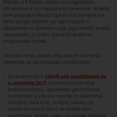
Rămân a fi stabile vizitele la magazinele
alimentare și la magazinele universale. Acesta
este probabil efectul faptului că oamenii vor
evita zonele extrem de aglomerate și
deplasările la distanțe lungi, siguranță în timpul
deplasărilor, și astfel, totodată sprijinind
magazinele locale.
La acest nivel, pentru afacerile în domeniul
alimentar se recomandă următoarele:
să deservească
clienții prin posibilitatea de
a comanda 24/7
. Aceasta va menține
traficul continuu, facilitează gestionarea
comenzilor și oferă o reacție la solicitările
clienților. Mai mult, nu este nevoie ca
clienții să stea în rând, iar plățile sunt
gestionate digital, ceea ce susține măsurile