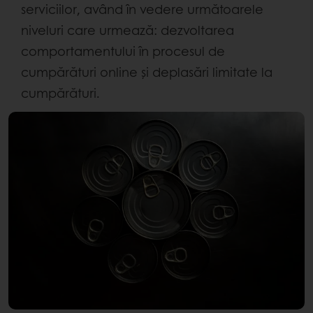
serviciilor, având în vedere următoarele
niveluri care urmează: dezvoltarea
comportamentului în procesul de
cumpărături online și deplasări limitate la
cumpărături.