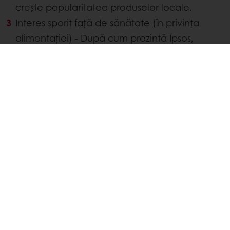
crește popularitatea produselor locale.
Interes sporit față de sănătate (în privința
alimentației) - După cum prezintă Ipsos,
majoritatea chinezilor susțin căutarea
alimentelor care le vor consolida
sănătatea și sistemul imunitar. În plus, ei
spun că în anul care vine vor cheltui mai
mult pe mâncare proaspătă.