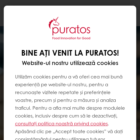
Togg
navi
BINE AȚI VENIT LA PURATOS!
Website-ul nostru utilizează cookies
Utilizăm cookies pentru a vă oferi cea mai bună
experiență pe website-ul nostru, pentru a
recunoaște vizitele repetate și preferințele
voastre, precum și pentru a măsura și analiza
traficul. Pentru a afla mai multe despre modulele
cookies, inclusiv despre cum să le dezactivați,
consultați politica noastră privind cookies
.
Apăsând clic pe „Accept toate cookies” vă dați
consimțământul pentru utilizarea tuturor