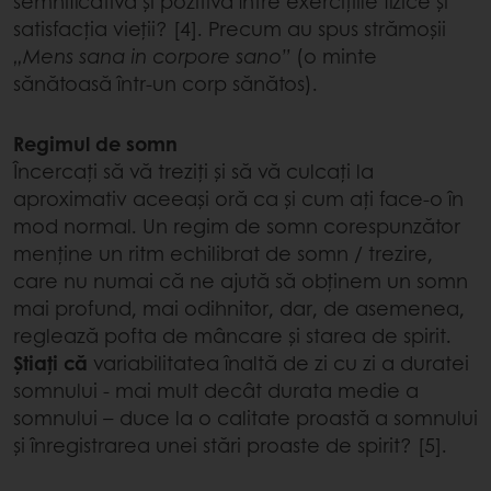
semnificativă și pozitivă între exercițiile fizice și
satisfacția vieții? [4]. Precum au spus strămoșii
„Mens sana in corpore sano”
(o minte
sănătoasă într-un corp sănătos).
Regimul de somn
Încercați să vă treziți și să vă culcați la
aproximativ aceeași oră ca și cum ați face-o în
mod normal. Un regim de somn corespunzător
menține un ritm echilibrat de somn / trezire,
care nu numai că ne ajută să obținem un somn
mai profund, mai odihnitor, dar, de asemenea,
reglează pofta de mâncare și starea de spirit.
Știați că
variabilitatea înaltă de zi cu zi a duratei
somnului - mai mult decât durata medie a
somnului – duce la o calitate proastă a somnului
și înregistrarea unei stări proaste de spirit? [5].