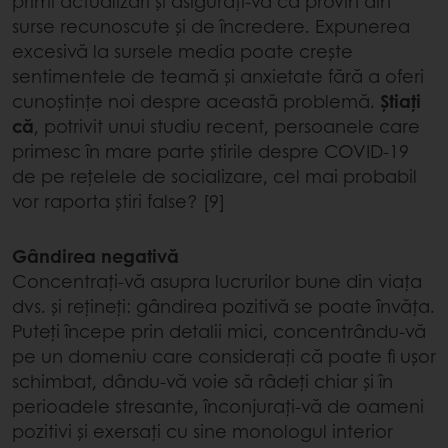
primi actualizări și asigurați-vă că provin din
surse recunoscute și de încredere. Expunerea
excesivă la sursele media poate crește
sentimentele de teamă și anxietate fără a oferi
cunoștințe noi despre această problemă.
Știați
că
, potrivit unui studiu recent, persoanele care
primesc în mare parte știrile despre COVID-19
de pe rețelele de socializare, cel mai probabil
vor raporta știri false? [9]
Gândirea negativă
Concentrați-vă asupra lucrurilor bune din viața
dvs. și rețineți: gândirea pozitivă se poate învăța.
Puteți începe prin detalii mici, concentrându-vă
pe un domeniu care considerați că poate fi ușor
schimbat, dându-vă voie să râdeți chiar și în
perioadele stresante, înconjurați-vă de oameni
pozitivi și exersați cu sine monologul interior