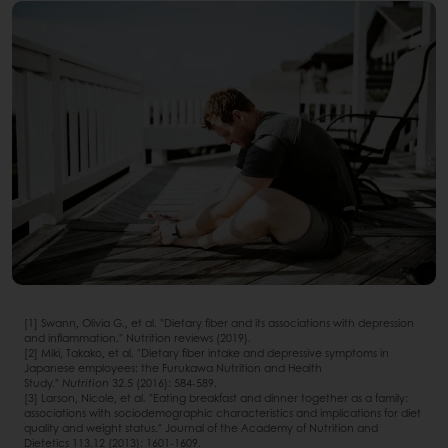
[1] Swann, Olivia G., et al. "Dietary fiber and its associations with depression
and inflammation." Nutrition reviews (2019).
[2] Miki, Takako, et al. "Dietary fiber intake and depressive symptoms in
Japanese employees: the Furukawa Nutrition and Health
Study."
Nutrition
32.5 (2016): 584-589.
[3] Larson, Nicole, et al. "Eating breakfast and dinner together as a family:
associations with sociodemographic characteristics and implications for diet
quality and weight status." Journal of the Academy of Nutrition and
Dietetics 113.12 (2013): 1601-1609.