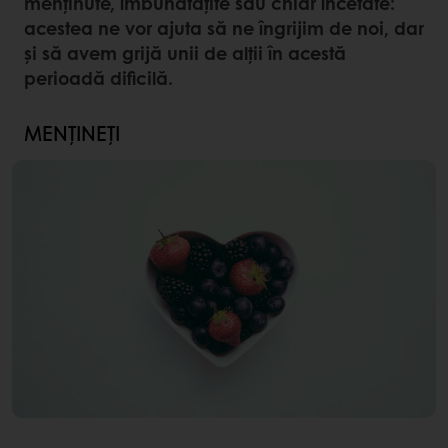
menținute, îmbunătățite sau chiar încetate:
acestea ne vor ajuta să ne îngrijim de noi, dar
și să avem grijă unii de alții în acestă
perioadă dificilă.
MENȚINEȚI