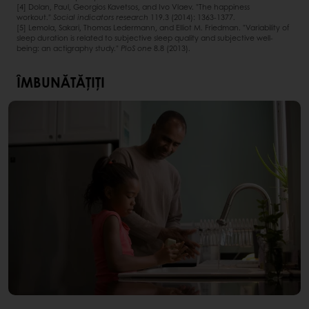
[4] Dolan, Paul, Georgios Kavetsos, and Ivo Vlaev. "The happiness
workout."
Social indicators research
119.3 (2014): 1363-1377.
[5] Lemola, Sakari, Thomas Ledermann, and Elliot M. Friedman. "Variability of
sleep duration is related to subjective sleep quality and subjective well-
being: an actigraphy study."
PloS one
8.8 (2013).
ÎMBUNĂTĂȚIȚI