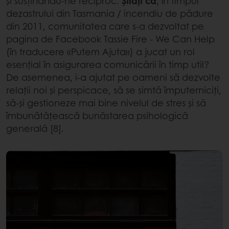
și susținându-ne reciproc.
Știați că
, în timpul
dezastrului din Tasmania / incendiu de pădure
din 2011, comunitatea care s-a dezvoltat pe
pagina de Facebook Tassie Fire - We Can Help
(în traducere «Putem Ajuta») a jucat un rol
esențial în asigurarea comunicării în timp util?
De asemenea, i-a ajutat pe oameni să dezvolte
relații noi și perspicace, să se simtă împuterniciți,
să-și gestioneze mai bine nivelul de stres și să
îmbunătățească bunăstarea psihologică
generală [8].