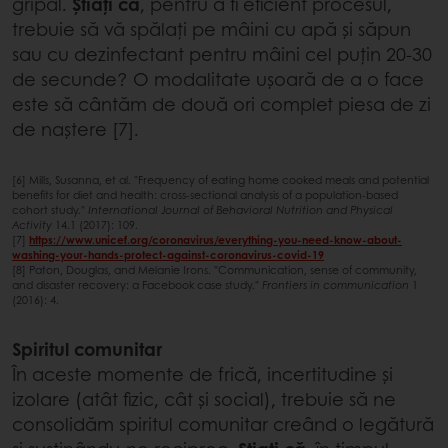
gripal.
Știați că
, pentru a fi eficient procesul,
trebuie să vă spălați pe mâini cu apă și săpun
sau cu dezinfectant pentru mâini cel puțin 20-30
de secunde? O modalitate ușoară de a o face
este să cântăm de două ori complet piesa de zi
de naștere [7].
[6] Mills, Susanna, et al. "Frequency of eating home cooked meals and potential
benefits for diet and health: cross-sectional analysis of a population-based
cohort study."
International Journal of Behavioral Nutrition and Physical
Activity
14.1 (2017): 109.
[7]
https://www.unicef.org/coronavirus/everything-you-need-know-about-
washing-your-hands-protect-against-coronavirus-covid-19
[8] Paton, Douglas, and Melanie Irons. "Communication, sense of community,
and disaster recovery: a Facebook case study."
Frontiers in communication
1
(2016): 4.
Spiritul comunitar
În aceste momente de frică, incertitudine și
izolare (atât fizic, cât și social), trebuie să ne
consolidăm spiritul comunitar creând o legătură