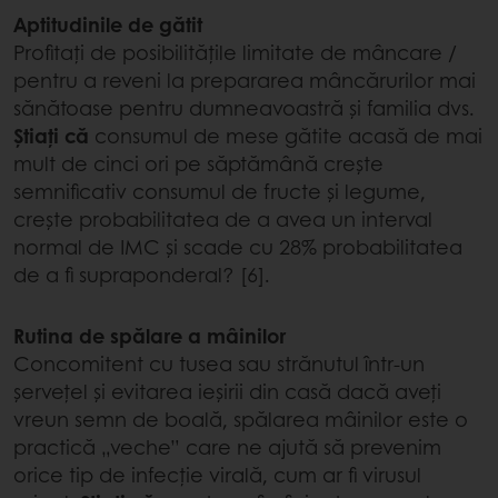
Aptitudinile de gătit
Profitați de posibilitățile limitate de mâncare /
pentru a reveni la prepararea mâncărurilor mai
sănătoase pentru dumneavoastră și familia dvs.
Știați că
consumul de mese gătite acasă de mai
mult de cinci ori pe săptămână crește
semnificativ consumul de fructe și legume,
crește probabilitatea de a avea un interval
normal de IMC și scade cu 28% probabilitatea
de a fi supraponderal? [6].
Rutina de spălare a mâinilor
Concomitent cu tusea sau strănutul într-un
șervețel și evitarea ieșirii din casă dacă aveți
vreun semn de boală, spălarea mâinilor este o
practică „veche” care ne ajută să prevenim
orice tip de infecție virală, cum ar fi virusul