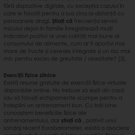
fără dispozitive digitale, cu excepția cazului în
care le folosiți pentru a lua cina la distanță cu
persoanele dragi.
Știați că
frecvența servirii
micului dejun în familie înregistrează mulți
indicatori pozitivi ai unei calități mai bune al
consumului de alimente, cum ar fi aportul mai
mare de fructe și cereale integrale și un risc mai
mic pentru exces de greutate / obezitate? [3].
Exerciții fizice zilnice
Există resurse gratuite de exerciții fizice virtuale
disponibile online. Nu trebuie să ieșiți din casă
sau să folosiți echipamente scumpe pentru a
îndeplini un antrenament bun. Cu toții bine
cunoaștem beneficiile fizice ale
antrenamentului, dar
știați că
, potrivit unui
sondaj recent Eurobarometer, există o asociere