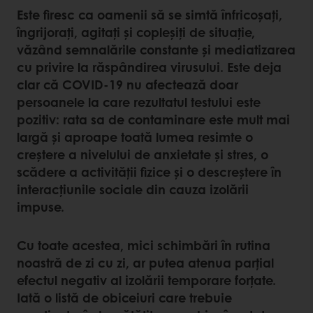
Este firesc ca oamenii să se simtă înfricoșați,
îngrijorați, agitați și copleșiți de situație,
văzând semnalările constante și mediatizarea
cu privire la răspândirea virusului. Este deja
clar că COVID-19 nu afectează doar
persoanele la care rezultatul testului este
pozitiv: rata sa de contaminare este mult mai
largă și aproape toată lumea resimte o
creștere a nivelului de anxietate și stres, o
scădere a activității fizice și o descreștere în
interacțiunile sociale din cauza izolării
impuse.
Cu toate acestea, mici schimbări în rutina
noastră de zi cu zi, ar putea atenua parțial
efectul negativ al izolării temporare forțate.
Iată o listă de obiceiuri care trebuie