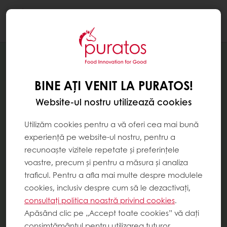
Togg
navi
BINE AȚI VENIT LA PURATOS!
Website-ul nostru utilizează cookies
Utilizăm cookies pentru a vă oferi cea mai bună
experiență pe website-ul nostru, pentru a
recunoaște vizitele repetate și preferințele
voastre, precum și pentru a măsura și analiza
traficul. Pentru a afla mai multe despre modulele
cookies, inclusiv despre cum să le dezactivați,
consultați politica noastră privind cookies
.
Apăsând clic pe „Accept toate cookies” vă dați
consimțământul pentru utilizarea tuturor