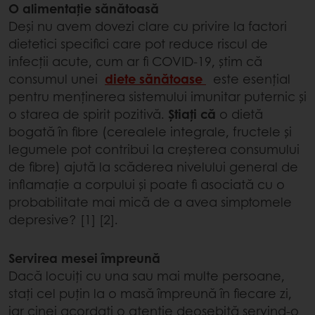
O alimentație sănătoasă
Deși nu avem dovezi clare cu privire la factori
dietetici specifici care pot reduce riscul de
infecții acute, cum ar fi COVID-19, știm că
consumul unei
diete sănătoase
este esențial
pentru menținerea sistemului imunitar puternic și
o starea de spirit pozitivă.
Știați că
o dietă
bogată în fibre (cerealele integrale, fructele și
legumele pot contribui la creșterea consumului
de fibre) ajută la scăderea nivelului general de
inflamație a corpului și poate fi asociată cu o
probabilitate mai mică de a avea simptomele
depresive? [1] [2].
Servirea mesei împreună
Dacă locuiți cu una sau mai multe persoane,
stați cel puțin la o masă împreună în fiecare zi,
iar cinei acordați o atenție deosebită servind-o