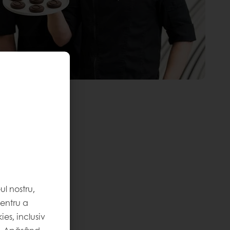
l nostru,
pentru a
es, inclusiv
. Apăsând