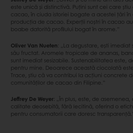
este unică și distinctivă. Puțini sunt cei care știu
cacao, în ciuda istoriei bogate a acestei țări î
producția de cacao. Experții noștri în cacao au
boabe datorită profilului bogat în arome.”
Oliver Van Nueten
: „La degustare, ești imediat 
său fructat. Aromele tropicale de ananas, banan
sunt imediat sesizabile. Sustenabilitatea este,
pentru mine. Deoarece această ciocolată este
Trace, știu că va contribui la acțiuni concrete d
comunităților de cacao din Filipine.”
Jeffrey De Weyer
: „În plus, este, de asemenea,
calitate deosebită, fără lecitină, oferind o etic
pentru consumatorii care doresc transparență.