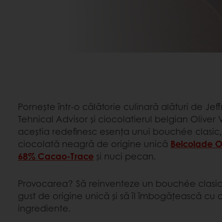
Pornește într-o călătorie culinară alături de Je
Tehnical Advisor și ciocolatierul belgian Olive
aceștia redefinesc esența unui bouchée clasic, 
ciocolată neagră de origine unică
Belcolade Or
68% Cacao-Trace
și nuci pecan.
Provocarea? Să reinventeze un bouchée clasic 
gust de origine unică și să îl îmbogățească cu 
ingrediente.