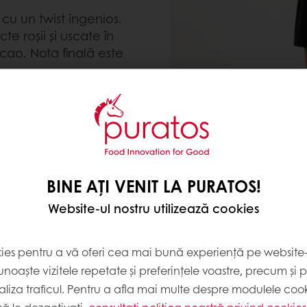
cu un twist ingenios.
te roșii și uscate în
cao. Nota finală este
retele acestui memorabil
creațiile de ciocolată.
BINE AȚI VENIT LA PURATOS!
Website-ul nostru utilizează cookies
kies pentru a vă oferi cea mai bună experiență pe website-u
noaște vizitele repetate și preferințele voastre, precum și 
liza traficul. Pentru a afla mai multe despre modulele cooki
ă le dezactivați,
consultați politica noastră privind cookies