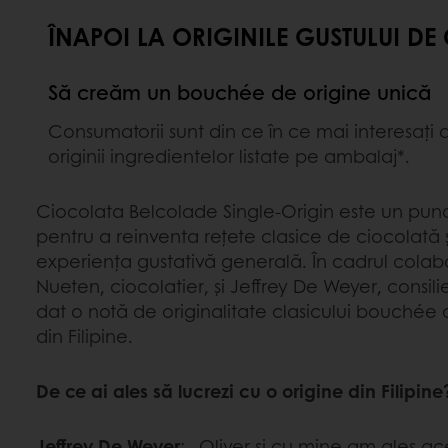
ÎNAPOI LA ORIGINILE GUSTULUI D
Să creăm un bouchée de origine unică
Consumatorii sunt din ce în ce mai interesați 
originii ingredientelor listate pe ambalaj*.
Ciocolata Belcolade Single-Origin este un pun
pentru a reinventa rețete clasice de ciocolată 
experiența gustativă generală. În cadrul colabo
Nueten, ciocolatier, și Jeffrey De Weyer, consil
dat o notă de originalitate clasicului bouchée 
din Filipine.
De ce ai ales să lucrezi cu o origine din Filipine
Jeffrey De Weyer
: „Oliver și cu mine am ales a