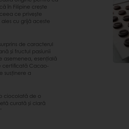
 că în Filipine crește
n ceea ce privește
 ales cu grijă aceste
surprins de caracterul
ă și fructul pasiunii
 de asemenea, esențială
 certificată Cacao-
e susținere a
 o ciocolată de o
hetă curată și clară
”