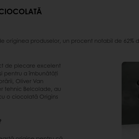
E CIOCOLATĂ
de originea produselor, un procent notabil de 62% di
ct de plecare excelent
și pentru a îmbunătăți
rării, Oliver Van
ier tehnic Belcolade, au
cu o ciocolată Origins
?
ceastă origine pentru că