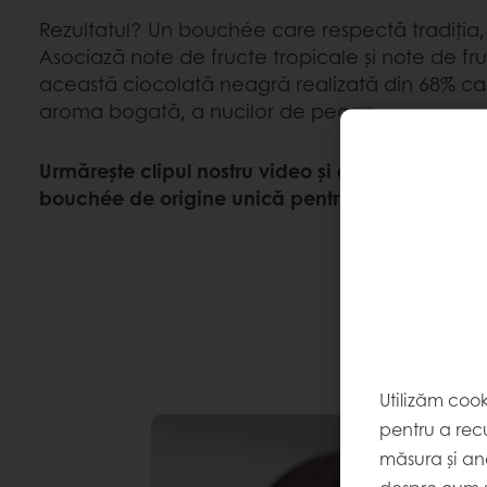
Rezultatul? Un bouchée care respectă tradiția, 
Asociază note de fructe tropicale și note de fruc
această ciocolată neagră realizată din 68% ca
aroma bogată, a nucilor de pecan.
Urmărește clipul nostru video și descoperă sec
bouchée de origine unică pentru a-ți reinventa 
Utilizăm coo
pentru a recu
măsura și ana
despre cum s