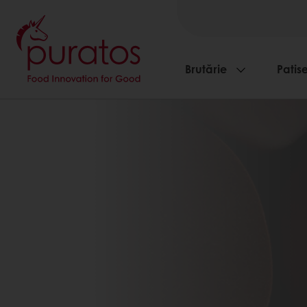
Brutărie
Patise