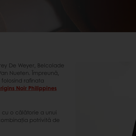
ffrey De Weyer, Belcolade
r Van Nueten. Împreună,
folosind rafinata
igins Noir Philippines
cu o călătorie a unui
combinația potrivită de