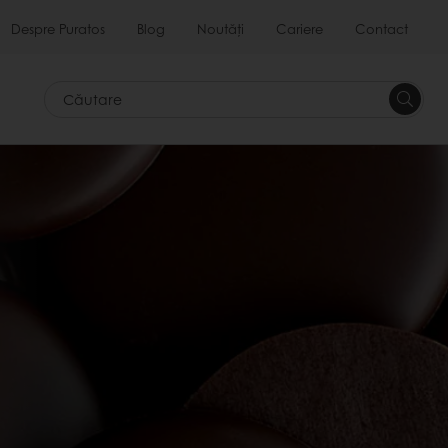
Despre Puratos
Blog
Noutăți
Cariere
Contact
Căutar