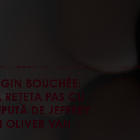
SINGLE-ORIGIN BOUCHÉE: DESCOPERĂ REȚETA PAS CU PAS CONCEPUTĂ DE JEFFR
IGIN BOUCHÉE:
 REȚETA PAS CU
PUTĂ DE JEFFREY
I OLIVER VAN