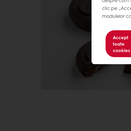
clic pe „Acc
modulelor co
Accept
toate
cookies