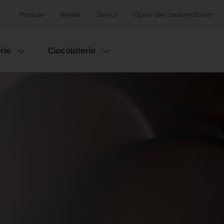
Produse
Rețete
Servicii
Opinii ale consumatorilor
rie
Ciocolaterie