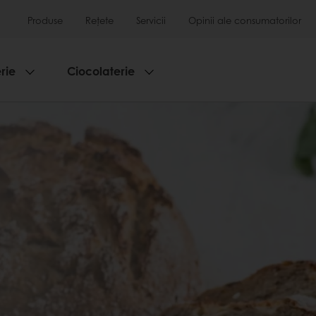
Produse
Rețete
Servicii
Opinii ale consumatorilor
rie
Ciocolaterie