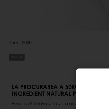
1 iun. 2020
Produse
LA PROCURAREA A 50KG A AMELIOR
INGREDIENT NATURAL PE BAZĂ DE 
Puratos Moldova vine vara aceasta cu o promo