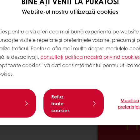
BINE AȚI VENIT LA PURATOS!
Website-ul nostru utilizează cookies
ĂPENOI
siunea noastră, și
kies pentru a vă oferi cea mai bună experiență pe website-u
redere în inovație.
noaște vizitele repetate și preferințele voastre, precum și 
uport și ajutor pentru a
liza traficul. Pentru a afla mai multe despre modulele cooki
ă le dezactivați,
consultați politica noastră privind cookies
ept toate cookies” vă dați consimțământul pentru utilizarea
 pentru specialitățile de
okies.
e-a lungul acestor perioade
Refuz
Modifică
toate
 finite să bucure
preferințe
cookies
cii, iar afacerea