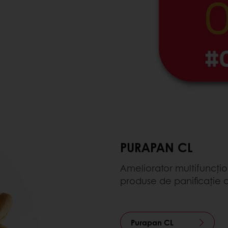
PURAPAN CL
Ameliorator multifuncți
produse de panificație 
Purapan CL