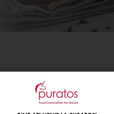
ATORULUI DE BRUTARIE PURAPAN CL PRI
MAIA, PURASAUER RYE
ție convenabilă pentru cei care doresc să bucure 