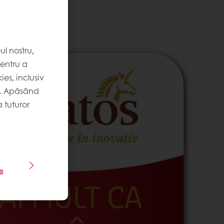
l nostru,
pentru a
es, inclusiv
. Apăsând
 tuturor
le