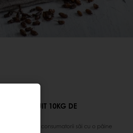
MIȚI GRATUIT 10KG DE
și să uimească consumatorii săi cu o pâine