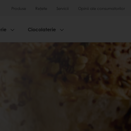
Produse
Rețete
Servicii
Opinii ale consumatorilor
rie
Ciocolaterie