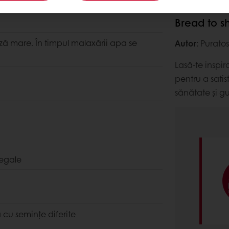
Bread to s
teză mare. În timpul malaxării apa se
Autor
: Purato
Lasă-te inspir
pentru a sati
sănătate și gu
i egale
 cu seminţe diferite