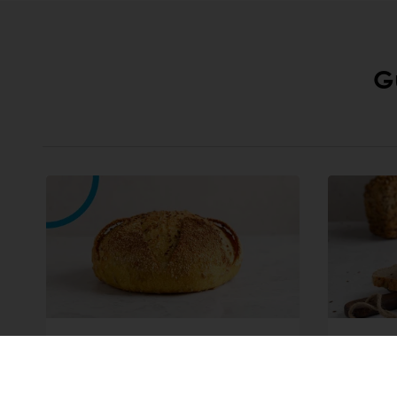
G
Pâine cu mălai și
Pâine
turmeric
O alege