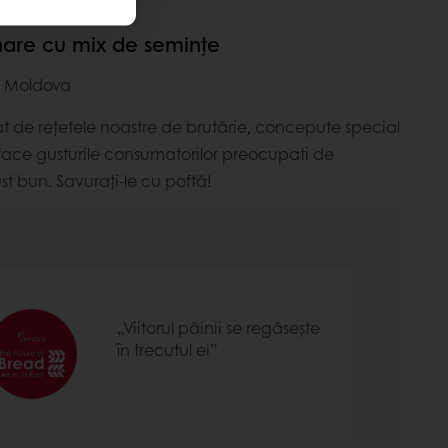
hare cu mix de semințe
s Moldova
at de rețetele noastre de brutărie, concepute special
sface gusturile consumatorilor preocupati de
st bun. Savurați-le cu poftă!
„Viitorul pâinii se regăsește
în trecutul ei”