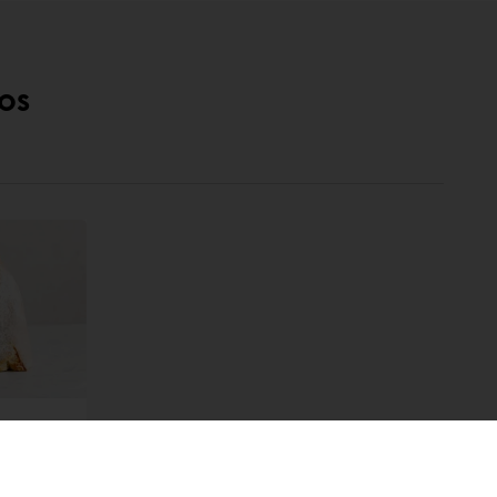
os
văz