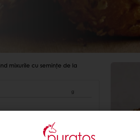
nd mixurile cu semințe de la
g
1000
50