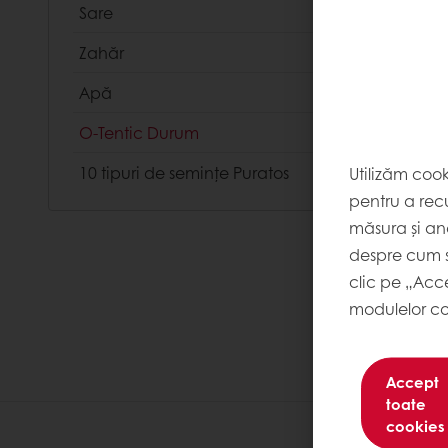
Sare
Zahăr
Apă
O-Tentic Durum
Utilizăm coo
10 tipuri de seminţe Puratos
pentru a recu
măsura și ana
despre cum s
clic pe „Acc
modulelor co
Accept
toate
cookies