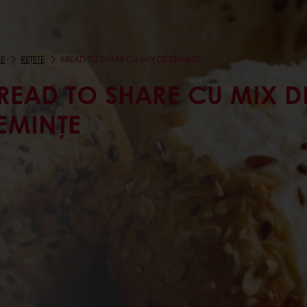
E
REȚETE
BREAD TO SHARE CU MIX DE SEMINȚE
READ TO SHARE CU MIX D
EMINȚE