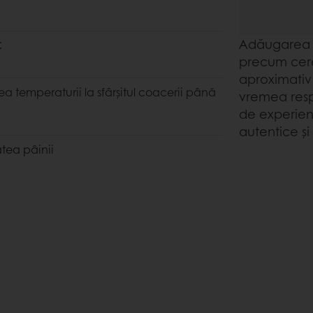
Adăugarea d
C
precum cere
aproximativ 
a temperaturii la sfârşitul coacerii
până
vremea resp
de experien
autentice și
tea pâinii