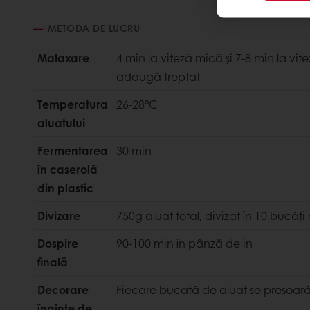
METODA DE LUCRU
Malaxare
4 min la viteză mică şi 7-8 min la vi
adaugă treptat
Temperatura
26-28°C
aluatului
Fermentarea
30 min
în caserolă
din plastic
Divizare
750g aluat total, divizat în 10 bucăţ
Dospire
90-100 min în pânză de in
finală
Decorare
Fiecare bucată de aluat se presoară
înainte de