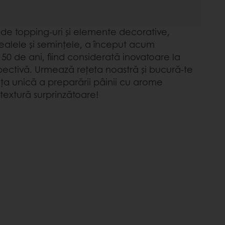
e topping-uri și elemente decorative,
alele și semințele, a început acum
50 de ani, fiind considerată inovatoare la
ectivă. Urmează rețeta noastră și bucură-te
ța unică a preparării pâinii cu arome
 textură surprinzătoare!