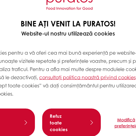
20
30
BINE AȚI VENIT LA PURATOS!
680
Website-ul nostru utilizează cookies
40
kies pentru a vă oferi cea mai bună experiență pe website-u
noaște vizitele repetate și preferințele voastre, precum și 
liza traficul. Pentru a afla mai multe despre modulele cooki
ă le dezactivați,
consultați politica noastră privind cookies
ept toate cookies” vă dați consimțământul pentru utilizarea
okies.
Refuz
Modifică
toate
preferințe
cookies