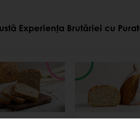
ustă Experiența Brutăriei cu Purat
 Svijany cu fibre
Pâine Batard cu O
Încolțit
re sănătoasă și delicioasă