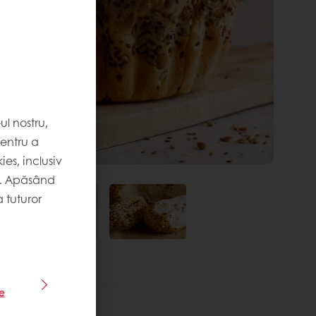
l nostru,
pentru a
es, inclusiv
. Apăsând
 tuturor
le