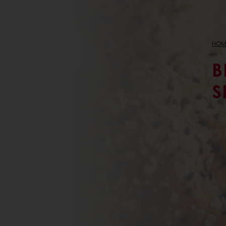
HOM
B
S