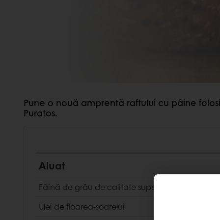
Pune o nouă amprentă raftului cu pâine folosi
Puratos.
Aluat
Făină de grâu de calitate superioară
Ulei de floarea-soarelui