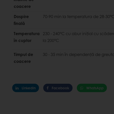
coacere
Dospire
70-90 min la temperatura de 28-30°
finală
Temperatura
230 - 240°C cu abur iniţial cu scădere
în cuptor
la 200°C
Timpul de
30 - 35 min în dependenţă de greuta
coacere
LinkedIn
Facebook
WhatsApp