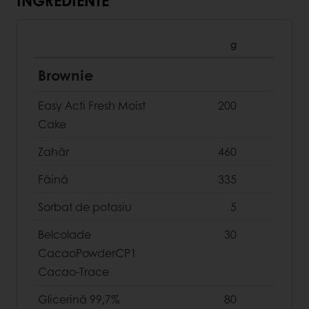
INGREDIENTE
g
Brownie
Easy Acti Fresh Moist
200
Cake
Zahăr
460
Făină
335
Sorbat de potasiu
5
Belcolade
30
CacaoPowderCP1
Cacao-Trace
Glicerină 99,7%
80