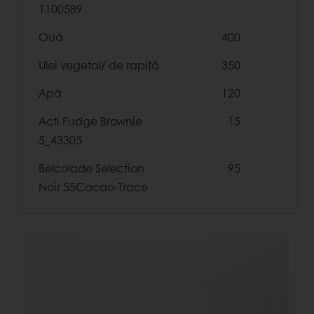
1100589
Ouă
400
Ulei vegetal/ de rapiță
350
Apă
120
Acti Fudge Brownie
15
5_43305
Belcolade Selection
95
Noir 55Cacao-Trace