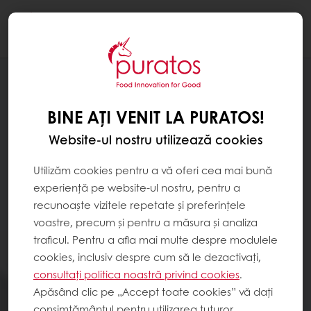
Togg
navi
BINE AȚI VENIT LA PURATOS!
Website-ul nostru utilizează cookies
Utilizăm cookies pentru a vă oferi cea mai bună
experiență pe website-ul nostru, pentru a
recunoaște vizitele repetate și preferințele
voastre, precum și pentru a măsura și analiza
traficul. Pentru a afla mai multe despre modulele
cookies, inclusiv despre cum să le dezactivați,
consultați politica noastră privind cookies
.
Apăsând clic pe „Accept toate cookies” vă dați
consimțământul pentru utilizarea tuturor