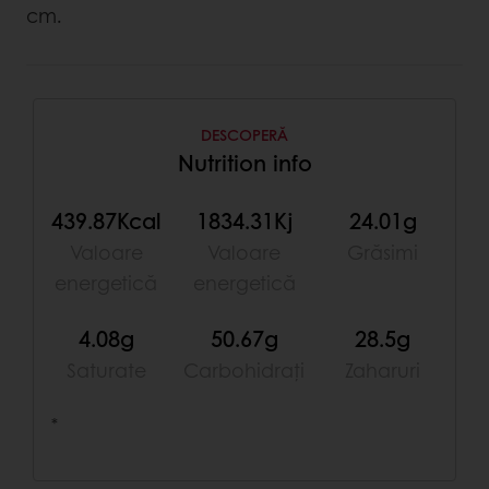
cm.
DESCOPERĂ
Nutrition info
439.87Kcal
1834.31Kj
24.01g
Valoare
Valoare
Grăsimi
energetică
energetică
4.08g
50.67g
28.5g
Saturate
Carbohidrați
Zaharuri
*