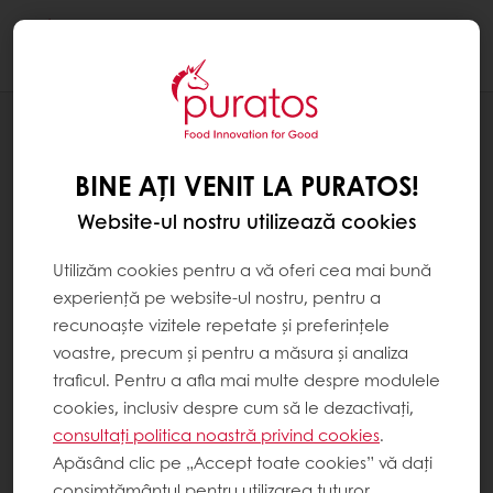
Togg
navi
REȚETE
PÂINE TOAST - BOGATĂ ÎN FIBRE
BINE AȚI VENIT LA PURATOS!
Website-ul nostru utilizează cookies
Utilizăm cookies pentru a vă oferi cea mai bună
experiență pe website-ul nostru, pentru a
recunoaște vizitele repetate și preferințele
voastre, precum și pentru a măsura și analiza
traficul. Pentru a afla mai multe despre modulele
cookies, inclusiv despre cum să le dezactivați,
consultați politica noastră privind cookies
.
Apăsând clic pe „Accept toate cookies” vă dați
consimțământul pentru utilizarea tuturor