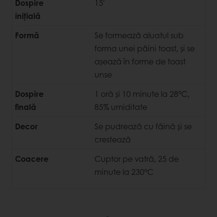
Dospire
15'
inițială
Formă
Se formează aluatul sub
forma unei pâini toast, și se
așează în forme de toast
unse
Dospire
1 oră și 10 minute la 28°C,
finală
85% umiditate
Decor
Se pudrează cu fâină și se
crestează
Coacere
Cuptor pe vatră, 25 de
minute la 230°C