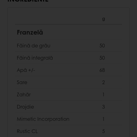
g
Franzelă
Făină de grâu
50
Făină integrală
50
Apă +/-
68
Sare
2
Zahăr
1
Drojdie
3
Mimetic Incorporation
1
Rustic CL
5