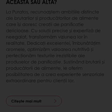
ACEASTA SAU ALTA?
La Puratos, recunoaștem ambițiile distincte
ale brutarilor și producătorilor de alimente
care își doresc creații de panificație
delicioase. Cu soluții precise și expertiză de
neegalat, transformăm viziunea lor în
realitate. Dedicați excelenței, îmbunătățim
aromele, optimizăm valoarea nutritivă și
perfecționăm texturile irezistibile ale
produselor de panificație. Susținând brutarii și
producătorii de alimente, le oferim
posibilitatea de a crea experiențe senzoriale
extraordinare pentru clienții lor.
Citește mai mult