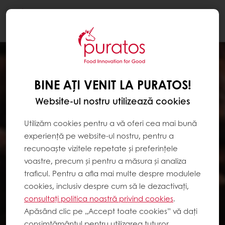
Togg
navi
BINE AȚI VENIT LA PURATOS!
Website-ul nostru utilizează cookies
Utilizăm cookies pentru a vă oferi cea mai bună
experiență pe website-ul nostru, pentru a
recunoaște vizitele repetate și preferințele
voastre, precum și pentru a măsura și analiza
traficul. Pentru a afla mai multe despre modulele
cookies, inclusiv despre cum să le dezactivați,
consultați politica noastră privind cookies
.
Apăsând clic pe „Accept toate cookies” vă dați
consimțământul pentru utilizarea tuturor