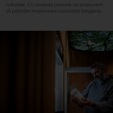
naturale. Cu aceeași pasiune ne propunem
să păstrăm moștenirea ciocolatei belgiene.