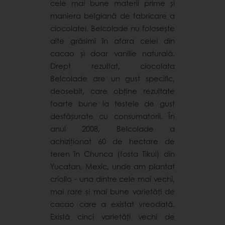
cele mai bune materii prime și
maniera belgiană de fabricare a
ciocolatei. Belcolade nu folosește
alte grăsimi în afara celei din
cacao și doar vanilie naturală.
Drept rezultat, ciocolata
Belcolade are un gust specific,
deosebit, care obține rezultate
foarte bune la testele de gust
desfășurate cu consumatorii. În
anul 2008, Belcolade a
achiziționat 60 de hectare de
teren în Chunca (fosta Tikul) din
Yucatan, Mexic, unde am plantat
criollo - una dintre cele mai vechi,
mai rare și mai bune varietăți de
cacao care a existat vreodată.
Există cinci varietăți vechi de