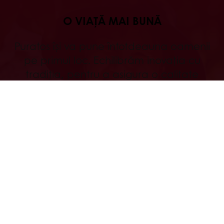
O VIAȚĂ MAI BUNĂ
Puratos își va pune întotdeauna oamenii
pe primul loc. Echilibrăm inovația cu
tradiția, pentru a asigura o calitate
superioară, care nu ne compromite
niciodată valorile și facem tot posibilul
pentru a ne împărtăși succesul cu aceia
care merg pe acest drum alături de noi.
Citește mai mult