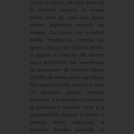
cacao în Mexic, pe care dorim să
le păstrăm folosind un model
similar celui pe care l-am folosit
pentru Biblioteca noastră de
Maiele. Ca atare, am construit
colibe tradiționale mayașe pe
teren, care au fost folosite pentru
a găzdui o colecție din aceste
soiuri autohtone. De asemenea,
ne propunem să plantăm peste
300.000 de arbori acolo (66.000 au
fost deja plantați), pentru a crea
un sanctuar pentru animale
sălbatice și a contribui și mai mult
la protejarea mediului local și a
biodiversității, precum și pentru a
proteja istoria valoroasă a
cacauei. Puratos lucrează cu