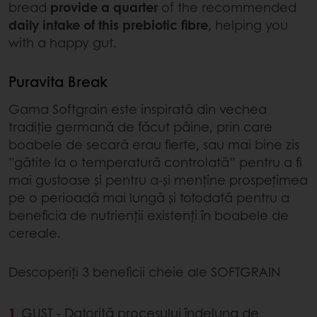
bread
provide a quarter
of the recommended
daily intake of this prebiotic fibre
, helping you
with a happy gut.
Puravita Break
Gama Softgrain este inspirată din vechea
tradiție germană de făcut pâine, prin care
boabele de secară erau fierte, sau mai bine zis
”gătite la o temperatură controlată” pentru a fi
mai gustoase și pentru a-și menține prospețimea
pe o perioadă mai lungă și totodată pentru a
beneficia de nutrienții existenți în boabele de
cereale.
Descoperiți 3 beneficii cheie ale SOFTGRAIN
GUST - Datorită procesului îndelung de