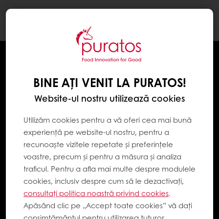
Togg
navi
BINE AȚI VENIT LA PURATOS!
Website-ul nostru utilizează cookies
Utilizăm cookies pentru a vă oferi cea mai bună
experiență pe website-ul nostru, pentru a
recunoaște vizitele repetate și preferințele
voastre, precum și pentru a măsura și analiza
traficul. Pentru a afla mai multe despre modulele
cookies, inclusiv despre cum să le dezactivați,
consultați politica noastră privind cookies
.
Apăsând clic pe „Accept toate cookies” vă dați
consimțământul pentru utilizarea tuturor