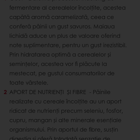
fermentare al cerealelor încolțite, acestea
capătă aromă caramelizată, ceea ce
conferă pâinii un gust savuros. Maiaua
lichidă aduce un plus de valoare oferind
note suplimentare, pentru un gust irezistibil.
Prin hidratarea optimă a cerealelor și
semințelor, acestea vor fi plăcute la
mestecat, pe gustul consumatorilor de
toate vârstele.
APORT DE NUTRIENȚI ȘI FIBRE - Pâinile
realizate cu cereale încolțite au un aport
ridicat de nutrienți precum seleniu, fosfor,
cupru, mangan și alte minerale esențiale
organismului. Prin aportul de fibre, susțin
digestia și oferă totodată senzație de