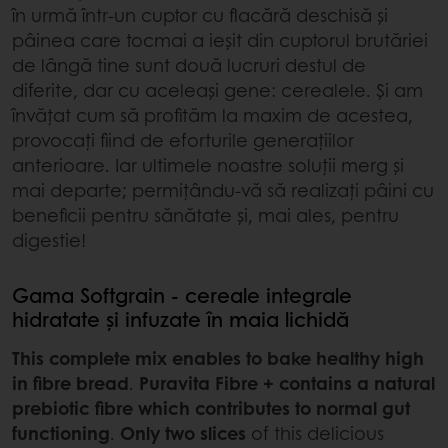
în urmă într-un cuptor cu flacără deschisă și
pâinea care tocmai a ieșit din cuptorul brutăriei
de lângă tine sunt două lucruri destul de
diferite, dar cu aceleași gene: cerealele. Și am
învățat cum să profităm la maxim de acestea,
provocați fiind de eforturile generațiilor
anterioare. Iar ultimele noastre soluții merg și
mai departe; permițându-vă să realizați pâini cu
beneficii pentru sănătate și, mai ales, pentru
digestie!
Gama Softgrain - cereale integrale
hidratate și infuzate în maia lichidă
This complete mix enables to bake healthy high
in fibre bread
.
Puravita Fibre + contains a natural
prebiotic fibre which contributes to normal gut
functioning
.
Only two slices
of this delicious