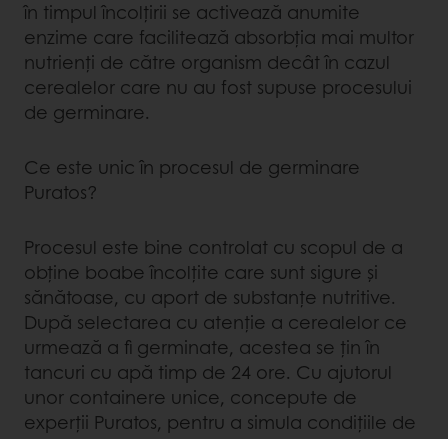
în timpul încolțirii se activează anumite
enzime care facilitează absorbția mai multor
nutrienți de către organism decât în cazul
cerealelor care nu au fost supuse procesului
de germinare.
Ce este unic în procesul de germinare
Puratos?
Procesul este bine controlat cu scopul de a
obține boabe încolțite care sunt sigure și
sănătoase, cu aport de substanțe nutritive.
După selectarea cu atenţie a cerealelor ce
urmează a fi germinate, acestea se ţin în
tancuri cu apă timp de 24 ore. Cu ajutorul
unor containere unice, concepute de
experţii Puratos, pentru a simula condiţiile de
temperatură şi climat existente în sol, se