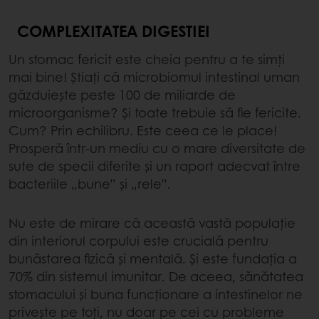
COMPLEXITATEA DIGESTIEI
Un stomac fericit este cheia pentru a te simți
mai bine! Știați că microbiomul intestinal uman
găzduiește peste 100 de miliarde de
microorganisme? Și toate trebuie să fie fericite.
Cum? Prin echilibru. Este ceea ce le place!
Prosperă într-un mediu cu o mare diversitate de
sute de specii diferite și un raport adecvat între
bacteriile „bune” și „rele”.
Nu este de mirare că această vastă populație
din interiorul corpului este crucială pentru
bunăstarea fizică și mentală. Și este fundația a
70% din sistemul imunitar. De aceea, sănătatea
stomacului și buna funcționare a intestinelor ne
privește pe toți, nu doar pe cei cu probleme