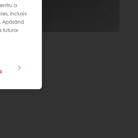
pentru a
es, inclusiv
. Apăsând
 tuturor
le