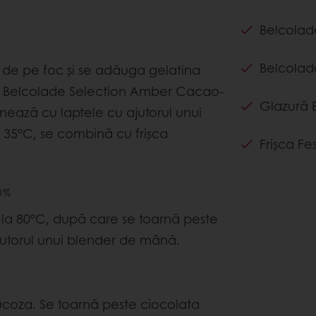
Belcolad
Belcolad
a de pe foc și se adăuga gelatina
te Belcolade Selection Amber Cacao-
Glazură B
nează cu laptele cu ajutorul unui
35°C, se combină cu frișca
Frișca Fe
3%
ul la 80°C, după care se toarnă peste
utorul unui blender de mână.
ucoza. Se toarnă peste ciocolata