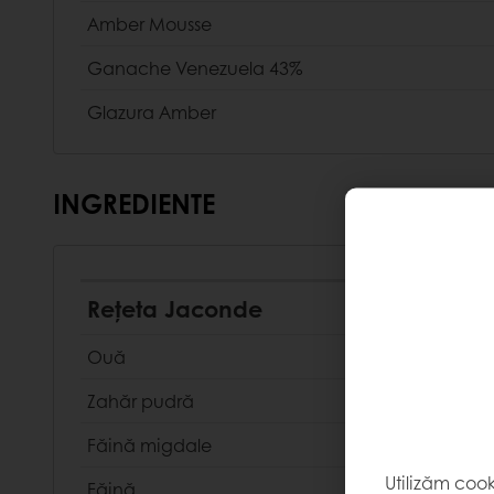
Amber Mousse
Ganache Venezuela 43%
Glazura Amber
INGREDIENTE
Rețeta Jaconde
Ouă
Zahăr pudră
Făină migdale
Utilizăm coo
Făină