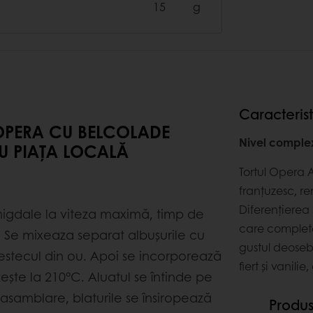
15
g
Caracterist
 OPERA CU BELCOLADE
Nivel comple
RU PIAȚA LOCALĂ
Tortul Opera 
franțuzesc, re
Diferențierea
migdale la viteza maximă, timp de
care complete
. Se mixeaza separat albușurile cu
gustul deoseb
estecul din ou. Apoi se incorporează
fiert și vanil
ște la 210°C. Aluatul se întinde pe
 asamblare, blaturile se însiropează
Produs