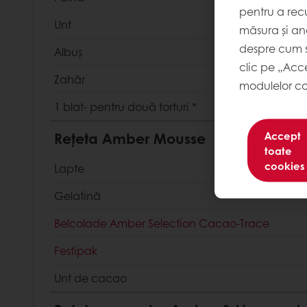
pentru a recu
Unt
măsura și ana
despre cum s
Albuș
clic pe „Acc
Zahăr
modulelor co
1 blat- pentru două torturi
*
Rețeta Amber Mousse
Accept
toate
cookies
Lapte
Gelatină
Belcolade Amber Selection Cacao-Trace
Festipak
Unt de cacao