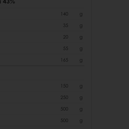
a 43%
140
g
35
g
20
g
55
g
165
g
150
g
250
g
500
g
500
g