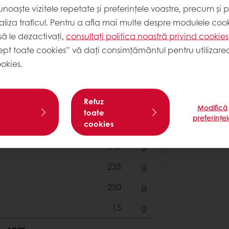
noaște vizitele repetate și preferințele voastre, precum și 
30
g
liza traficul. Pentru a afla mai multe despre modulele cooki
ă le dezactivați,
consultați politica noastră privind cookies
120
g
ept toate cookies” vă dați consimțământul pentru utilizarea
60
g
okies.
20X20
cm
Refuz
Modifică
toate
preferințe
cookies
125
g
7,5
g
235
g
250
g
15
g