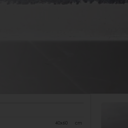
40x60
cm