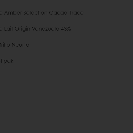
e Amber Selection Cacao-Trace
e Lait Origin Venezuela 43%
rillo Neurta
stipak