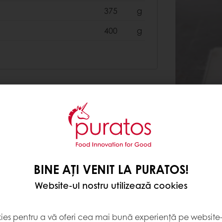
375
g
400
g
220
g
BINE AȚI VENIT LA PURATOS!
120
g
Website-ul nostru utilizează cookies
140
g
kies pentru a vă oferi cea mai bună experiență pe website-u
40
g