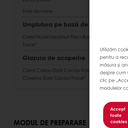
Sare de mare
Umplutura pe bază de plante
Carat Nuxel Hazelnut Plant-Based Cacao-
Trace*
Utilizăm coo
Glazura de acoperire
pentru a recu
măsura și ana
Carat Cakau Dark Cacao-Trace/ Carat
despre cum s
Coverlux Dark Cacao-Trace*
clic pe „Acc
modulelor co
Accept
toate
MODUL DE PREPARARE
cookies