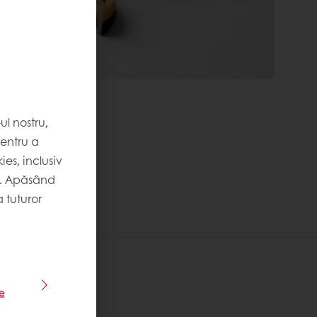
l nostru,
pentru a
es, inclusiv
. Apăsând
 tuturor
le
 Information