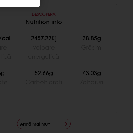
DESCOPERĂ
Nutrition info
Kcal
2457.22Kj
38.85g
are
Valoare
Grăsimi
tică
energetică
6g
52.66g
43.03g
ate
Carbohidrați
Zaharuri
Arată mai mult