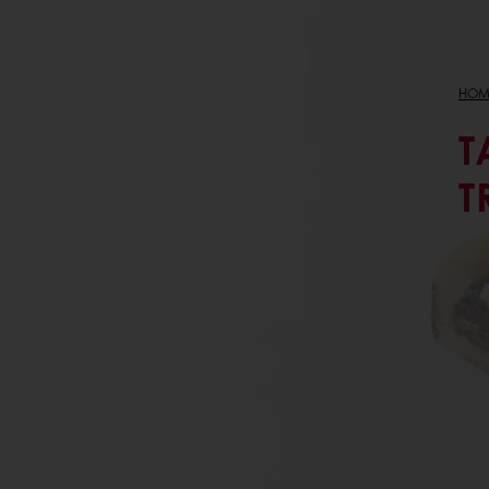
HOM
T
T