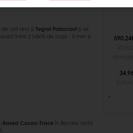
 de unt reci și
Tegral Patacrout
și se
ază între 2 hârtii de copt : 3 mm și
590.24
Valo
energe
34.9
Satur
*
nt-Based Cacao-Trace
în fiecare tartă
t.