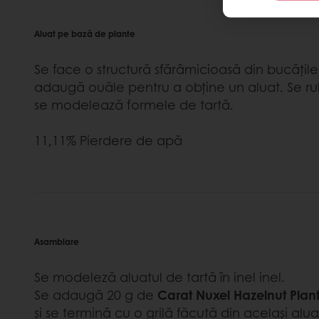
Aluat pe bază de plante
Se face o structură sfărâmicioasă din bucățile
adaugă ouăle pentru a obține un aluat. Se rule
se modelează formele de tartă.
11,11% Pierdere de apă
Asamblare
Se modeleză aluatul de tartă în inel inel.
Se adaugă 20 g de
Carat Nuxel Hazelnut Pla
și se termină cu o grilă făcută din același alua