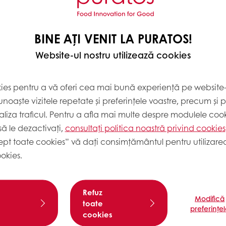
1
BINE AȚI VENIT LA PURATOS!
Website-ul nostru utilizează cookies
500
kies pentru a vă oferi cea mai bună experiență pe website-u
noaște vizitele repetate și preferințele voastre, precum și 
liza traficul. Pentru a afla mai multe despre modulele cooki
500
ă le dezactivați,
consultați politica noastră privind cookies
ept toate cookies” vă dați consimțământul pentru utilizarea
okies.
Refuz
Modifică
toate
preferințe
Nutritional
cookies