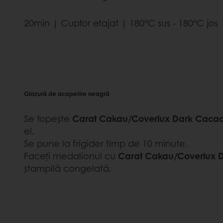
20min | Cuptor etajat | 180°C sus - 180°C jos 
Glazură de acoperire neagră
Se topește
Carat Cakau/Coverlux Dark Cacao
el.
Se pune la frigider timp de 10 minute.
Faceți medalionul cu
Carat Cakau/Coverlux 
ștampilă congelată.