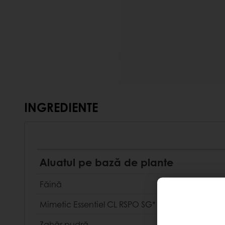
INGREDIENTE
Aluatul pe bază de plante
Făină
Mimetic Essentiel CL RSPO SG*
Zahăr pudră