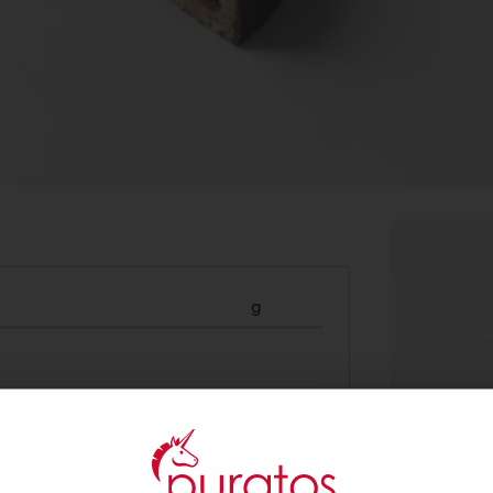
g
200
160
50