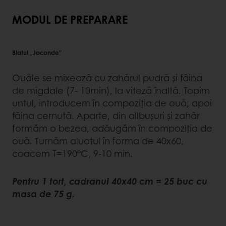
MODUL DE PREPARARE
Blatul ,,Joconde”
Ouăle se mixează cu zahărul pudră şi făina
de migdale (7- 10min), la viteză înaltă. Topim
untul, introducem în compoziţia de ouă, apoi
făina cernută. Aparte, din allbuşuri şi zahăr
formăm o bezea, adăugăm în compoziţia de
ouă. Turnăm aluatul în forma de 40x60,
coacem T=190°C, 9-10 min.
Pentru 1 tort, cadranul 40x40 cm = 25 buc cu
masa de 75 g.