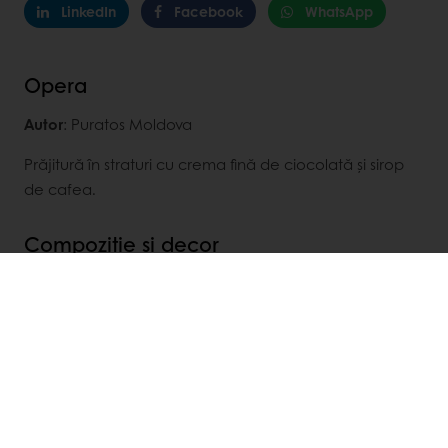
LinkedIn
Facebook
WhatsApp
Opera
Autor
: Puratos Moldova
Prăjitură în straturi cu crema fină de ciocolată și sirop
de cafea.
Compoziție și decor
Blatul „Joconde”
Sirop
Cremă
Glazură Decorcrem