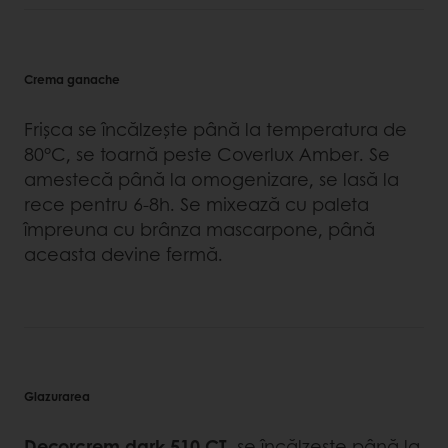
Crema ganache
Frişca se încălzeşte până la temperatura de
80°C, se toarnă peste Coverlux Amber. Se
amestecă până la omogenizare, se lasă la
rece pentru 6-8h. Se mixează cu paleta
împreuna cu brânza mascarpone, până
aceasta devine fermă.
Glazurarea
Decorcrem dark 510 CT
, se încălzeşte până la