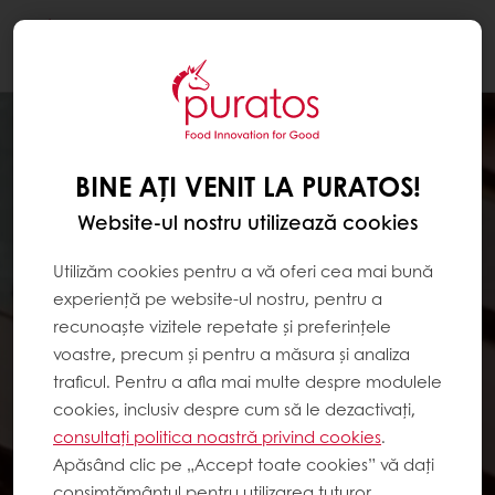
Togg
navi
BINE AȚI VENIT LA PURATOS!
Website-ul nostru utilizează cookies
Utilizăm cookies pentru a vă oferi cea mai bună
experiență pe website-ul nostru, pentru a
recunoaște vizitele repetate și preferințele
voastre, precum și pentru a măsura și analiza
traficul. Pentru a afla mai multe despre modulele
cookies, inclusiv despre cum să le dezactivați,
consultați politica noastră privind cookies
.
Apăsând clic pe „Accept toate cookies” vă dați
consimțământul pentru utilizarea tuturor