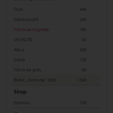
Ouă
440
Zahăr pudră
240
Făină de migdale
180
Unt 82,5%
60
Albuș
240
Zahăr
120
Făină de grâu
80
Blatul ,,Joconde”
Total
1360
Sirop
Espresso
150