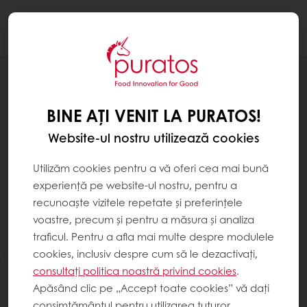
Togg
navi
BINE AȚI VENIT LA PURATOS!
Website-ul nostru utilizează cookies
Utilizăm cookies pentru a vă oferi cea mai bună
experiență pe website-ul nostru, pentru a
recunoaște vizitele repetate și preferințele
voastre, precum și pentru a măsura și analiza
traficul. Pentru a afla mai multe despre modulele
cookies, inclusiv despre cum să le dezactivați,
consultați politica noastră privind cookies
.
Apăsând clic pe „Accept toate cookies” vă dați
consimțământul pentru utilizarea tuturor