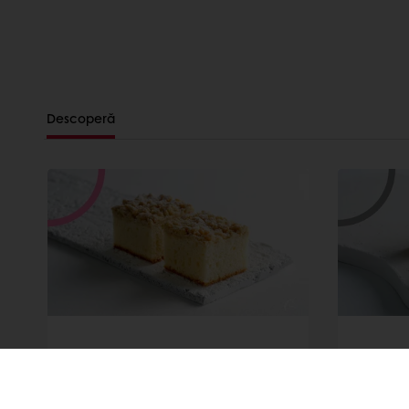
Descoperă
Prăjitură sfărâmicioasă
Prăji
clasică
creat