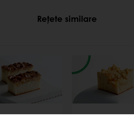
Rețete similare
tură sfărâmicioasă
Prăjitură sfărâmici
ivă
nutritivă