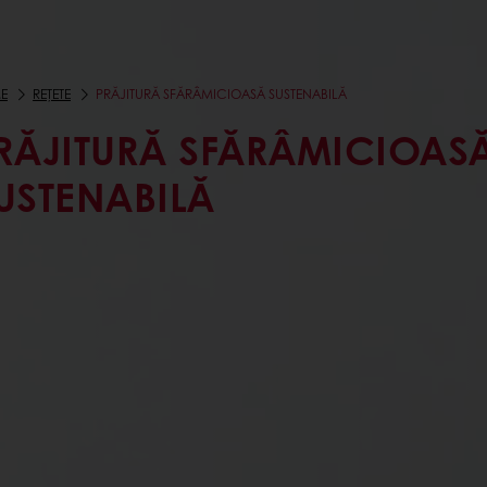
E
REȚETE
PRĂJITURĂ SFĂRÂMICIOASĂ SUSTENABILĂ
RĂJITURĂ SFĂRÂMICIOAS
USTENABILĂ