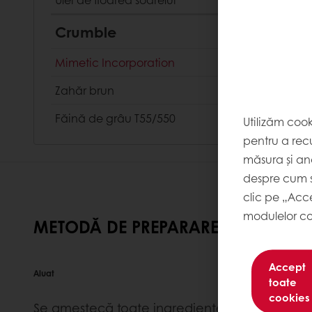
Crumble
Mimetic Incorporation
Zahăr brun
Făină de grâu T55/550
Utilizăm coo
pentru a recu
măsura și ana
despre cum s
clic pe „Acc
modulelor co
METODĂ DE PREPARARE
Accept
Aluat
toate
cookies
Se amestecă toate ingredientele la viteză me