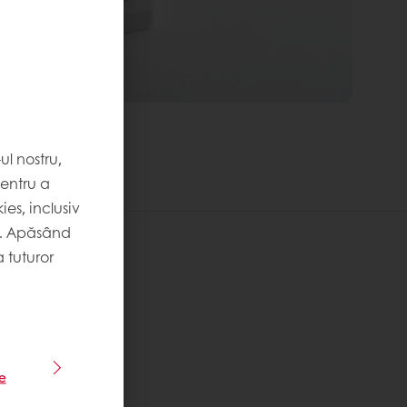
l nostru,
pentru a
es, inclusiv
. Apăsând
 tuturor
le