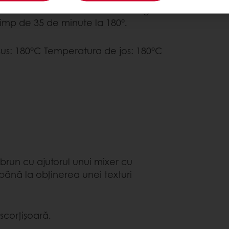
 formă care are 30x40 cm. Se adaugă
timp de 35 de minute la 180°.
sus: 180°C Temperatura de jos: 180°C
brun cu ajutorul unui mixer cu
până la obținerea unei texturi
corțișoară.