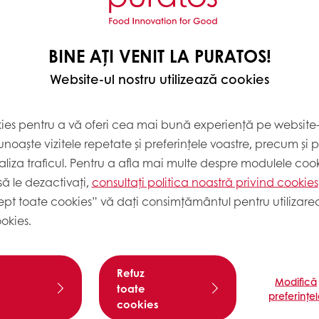
BINE AȚI VENIT LA PURATOS!
400
Website-ul nostru utilizează cookies
480
800
kies pentru a vă oferi cea mai bună experiență pe website-u
noaște vizitele repetate și preferințele voastre, precum și 
liza traficul. Pentru a afla mai multe despre modulele cooki
ă le dezactivați,
consultați politica noastră privind cookies
ept toate cookies” vă dați consimțământul pentru utilizarea
okies.
Refuz
Modifică
toate
preferințe
cookies
die timp de 5 minute, cu ajutorul