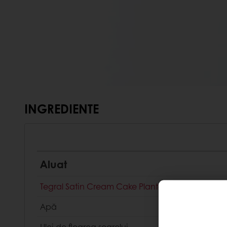
INGREDIENTE
Aluat
Tegral Satin Cream Cake Plant-Based
Apă
Ulei de floarea soarelui