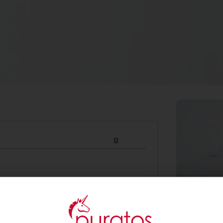
g
1000
470
220