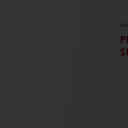
HOM
P
S