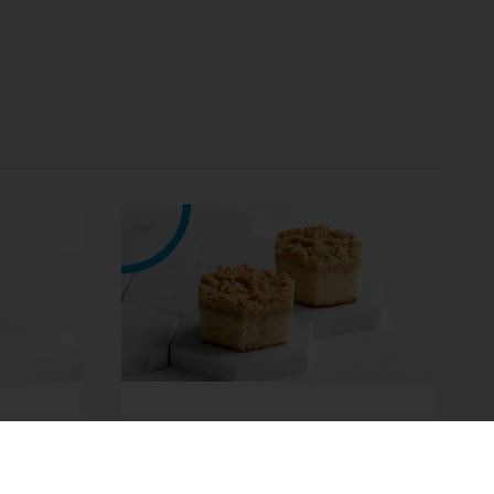
oasă
Prăjitură sfărâmicioasă
sustenabilă