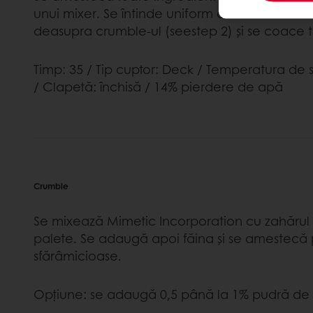
unui mixer. Se întinde uniform aluatul într-o
deasupra crumble-ul (seestep 2) și se coace 
Timp: 35 / Tip cuptor: Deck / Temperatura de 
/ Clapetă: închisă / 14% pierdere de apă
Crumble
Se mixează Mimetic Incorporation cu zahărul 
palete. Se adaugă apoi făina și se amestecă 
sfărâmicioase.
Opțiune: se adaugă 0,5 până la 1% pudră de s