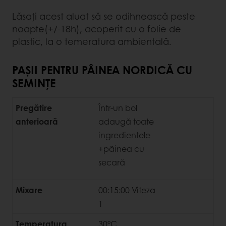
Lăsați acest aluat să se odihnească peste
noapte(+/-18h), acoperit cu o folie de
plastic, la o temeratura ambientală.
PAȘII PENTRU PÂINEA NORDICĂ CU
SEMINȚE
Pregătire
Într-un bol
anterioară
adaugă toate
ingredientele
+pâinea cu
secară
Mixare
00:15:00 Viteza
1
Temperatura
30°C