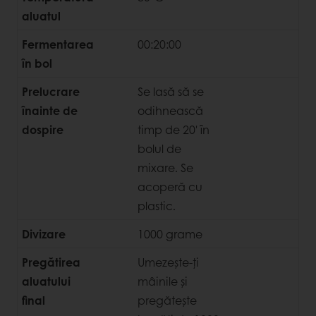
aluatul
Fermentarea
00:20:00
în bol
Prelucrare
Se lasă să se
înainte de
odihnească
dospire
timp de 20' în
bolul de
mixare. Se
acoperă cu
plastic.
Divizare
1000 grame
Pregătirea
Umezește-ți
aluatului
mâinile și
final
pregătește