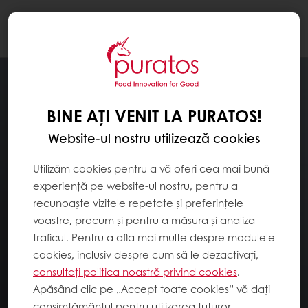
Togg
navi
BINE AȚI VENIT LA PURATOS!
Website-ul nostru utilizează cookies
Utilizăm cookies pentru a vă oferi cea mai bună
experiență pe website-ul nostru, pentru a
recunoaște vizitele repetate și preferințele
voastre, precum și pentru a măsura și analiza
traficul. Pentru a afla mai multe despre modulele
cookies, inclusiv despre cum să le dezactivați,
consultați politica noastră privind cookies
.
Apăsând clic pe „Accept toate cookies” vă dați
consimțământul pentru utilizarea tuturor