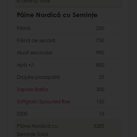
în avans)
Total
Pâine Nordică cu Semințe
Făină
250
Făină de secară
750
Aluat secundar
990
Apă +/-
800
Drojdie proaspătă
35
Sapore Baltia
300
Softgrain Sprouted Rye
150
S500
10
Pâine Nordică cu
3285
Semințe
Total