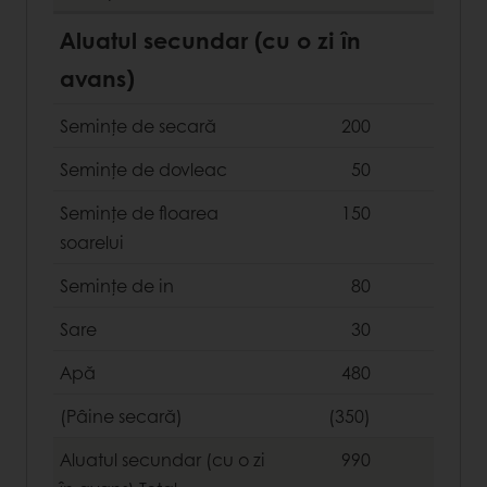
Aluatul secundar (cu o zi în
avans)
Semințe de secară
200
Semințe de dovleac
50
Semințe de floarea
150
soarelui
Semințe de in
80
Sare
30
Apă
480
(Pâine secară)
(350)
Aluatul secundar (cu o zi
990