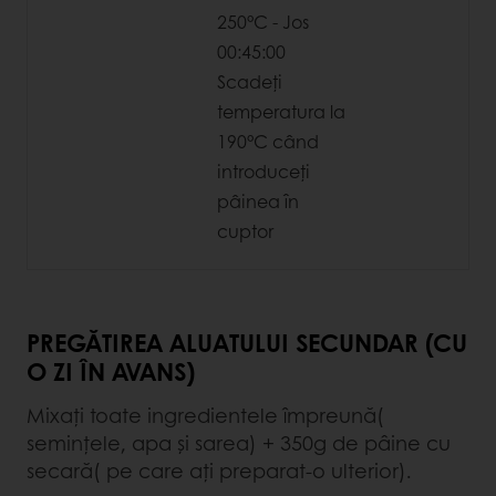
250°C - Jos
00:45:00
Scadeți
temperatura la
190°C când
introduceți
pâinea în
cuptor
PREGĂTIREA ALUATULUI SECUNDAR (CU
O ZI ÎN AVANS)
Mixați toate ingredientele împreună(
semințele, apa și sarea) + 350g de pâine cu
secară( pe care ați preparat-o ulterior).