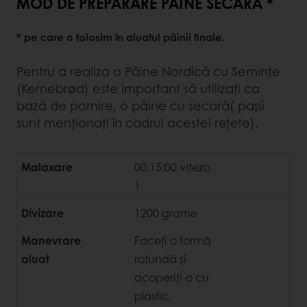
MOD DE PREPARARE PÂINE SECARĂ *
* pe care o folosim în aluatul pâinii finale.
Pentru a realiza o Pâine Nordică cu Semințe
(Kernebrød) este important să utilizați ca
bază de pornire, o pâine cu secară( pașii
sunt menționați în cadrul acestei rețete).
Malaxare
00:15:00 viteza
1
Divizare
1200 grame
Manevrare
Faceți o formă
aluat
rotundă și
acoperiți-o cu
plastic.