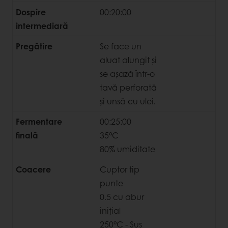
Dospire
00:20:00
intermediară
Pregătire
Se face un
aluat alungit și
se așază într-o
tavă perforată
și unsă cu ulei.
Fermentare
00:25:00
finală
35°C
80% umiditate
Coacere
Cuptor tip
punte
0.5 cu abur
inițial
250°C - Sus