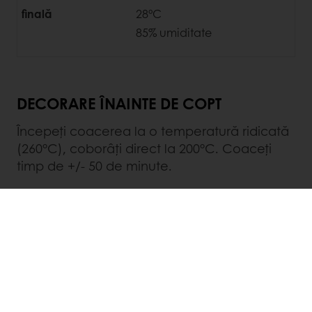
finală
28°C
85% umiditate
DECORARE ÎNAINTE DE COPT
Începeți coacerea la o temperatură ridicată
(260°C), coborâți direct la 200°C. Coaceți
timp de +/- 50 de minute.
Coacerea
Cuptor cu rafturi
0.2l Abur
260 °C - Sus
260 °C - Jos
00:50:00