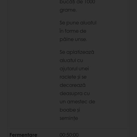
bucăți de 1000
grame.
Se pune aluatul
în forme de
pâine unse.
Se aplatizează
aluatul cu
ajutorul unei
raclete și se
decorează
deasupra cu
un amestec de
boabe și
semințe
Fermentare
00:50:00