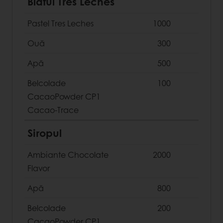
Blatul Tres Leches
Pastel Tres Leches
1000
Ouă
300
Apă
500
Belcolade
100
CacaoPowder CP1
Cacao-Trace
Siropul
Ambiante Chocolate
2000
Flavor
Apă
800
Belcolade
200
CacaoPowder CP1