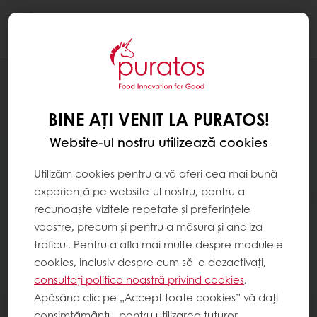
Togg
navi
BINE AȚI VENIT LA PURATOS!
Website-ul nostru utilizează cookies
Utilizăm cookies pentru a vă oferi cea mai bună
experiență pe website-ul nostru, pentru a
recunoaște vizitele repetate și preferințele
voastre, precum și pentru a măsura și analiza
traficul. Pentru a afla mai multe despre modulele
cookies, inclusiv despre cum să le dezactivați,
consultați politica noastră privind cookies
.
Apăsând clic pe „Accept toate cookies” vă dați
consimțământul pentru utilizarea tuturor