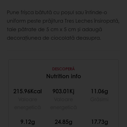
Pune frișca bătută cu poșul sau întinde-o
uniform peste prăjitura Tres Leches însiropată,
taie pătrate de 5 cm x 5 cm și adaugă
decorațiunea de ciocolată deasupra.
DESCOPERĂ
Nutrition info
215.96Kcal
903.01Kj
11.06g
Valoare
Valoare
Grăsimi
energetică
energetică
9.12g
24.85g
17.73g