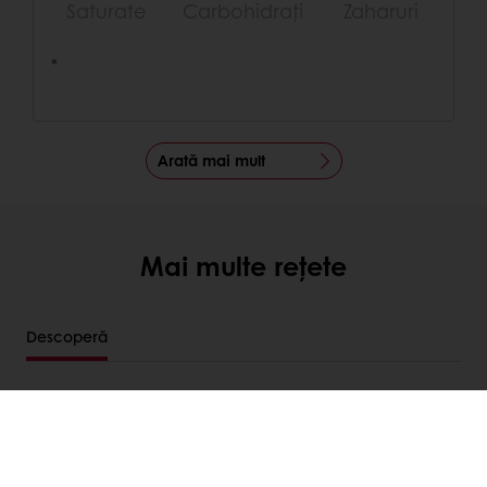
Saturate
Carbohidrați
Zaharuri
*
Arată mai mult
Mai multe rețete
Descoperă