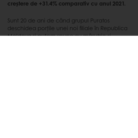
creștere de +31.4% comparativ cu anul 2021.
Sunt 20 de ani de când grupul Puratos
deschidea porțile unei noi filiale în Republica
Moldova și putem spune cu mândrie și
fermitate că am trecut cu succes testul
timpului. Suntem lideri în producția de materii
prime inovative, cu expertiză în aplicații finite
pentru industria de panificație, patiserie și
ciocolaterie și ne asumăm acest rol cu foarte
mare responsabilitate. În tot acest timp am
adoptat modele de business holistice care
sunt responsabile, respectuoase și
echilibrate. În acest sens, noi tindem să
ajungem o companie cu zero emisii de CO2
și să lucrăm în armonie cu comunitățile din
care facem parte. Asigurăm venituri sigure și
stabile fermierilor, investim în educația