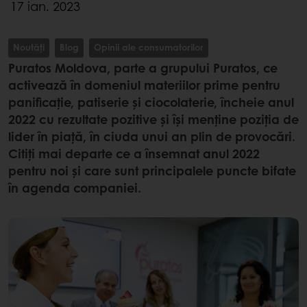
17 ian. 2023
Noutăți
Blog
Opinii ale consumatorilor
Puratos Moldova, parte a grupului Puratos, ce
activează în domeniul materiilor prime pentru
panificație, patiserie și ciocolaterie, încheie anul
2022 cu rezultate pozitive și își menține poziția de
lider în piață, în ciuda unui an plin de provocări.
Citiți mai departe ce a însemnat anul 2022
pentru noi și care sunt principalele puncte bifate
în agenda companiei.