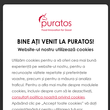
Togg
navi
BINE AȚI VENIT LA PURATOS!
Website-ul nostru utilizează cookies
Utilizăm cookies pentru a vă oferi cea mai bună
experiență pe website-ul nostru, pentru a
recunoaște vizitele repetate și preferințele
voastre, precum și pentru a măsura și analiza
traficul. Pentru a afla mai multe despre modulele
cookies, inclusiv despre cum să le dezactivați,
consultați politica noastră privind cookies
.
Apăsând clic pe „Accept toate cookies” vă dați
consimțământul pentru utilizarea tuturor