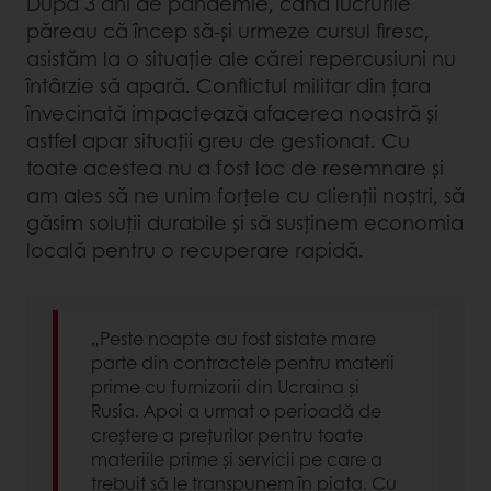
După 3 ani de pandemie, când lucrurile
păreau că încep să-și urmeze cursul firesc,
asistăm la o situație ale cărei repercusiuni nu
întârzie să apară. Conflictul militar din țara
învecinată impactează afacerea noastră și
astfel apar situații greu de gestionat. Cu
toate acestea nu a fost loc de resemnare și
am ales să ne unim forțele cu clienții noștri, să
găsim soluții durabile și să susținem economia
locală pentru o recuperare rapidă.
„Peste noapte au fost sistate mare
parte din contractele pentru materii
prime cu furnizorii din Ucraina și
Rusia. Apoi a urmat o perioadă de
creștere a prețurilor pentru toate
materiile prime și servicii pe care a
trebuit să le transpunem în piața. Cu