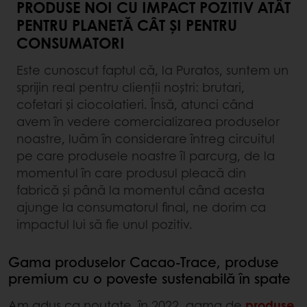
PRODUSE NOI CU IMPACT POZITIV ATÂT
PENTRU PLANETĂ CÂT ȘI PENTRU
CONSUMATORI
Este cunoscut faptul că, la Puratos, suntem un
sprijin real pentru clienții noștri: brutari,
cofetari și ciocolatieri. Însă, atunci când
avem în vedere comercializarea produselor
noastre, luăm în considerare întreg circuitul
pe care produsele noastre îl parcurg, de la
momentul în care produsul pleacă din
fabrică și până la momentul când acesta
ajunge la consumatorul final, ne dorim ca
impactul lui să fie unul pozitiv.
Gama produselor Cacao-Trace, produse
premium cu o poveste sustenabilă în spate
Am adus ca noutate, în 2022, gama de
produse