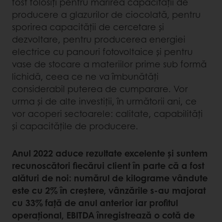
fost folosiți pentru mărirea capacității de
producere a glazurilor de ciocolată, pentru
sporirea capacității de cercetare și
dezvoltare, pentru producerea energiei
electrice cu panouri fotovoltaice și pentru
vase de stocare a materiilor prime sub formă
lichidă, ceea ce ne va îmbunătăți
considerabil puterea de cumparare. Vor
urma și de alte investiții, în următorii ani, ce
vor acoperi sectoarele: calitate, capabilități
și capacitățile de producere.
Anul 2022 aduce rezultate excelente și suntem
recunoscători fiecărui client în parte că a fost
alături de noi: numărul de kilograme vândute
este cu 2% în creștere, vânzările s-au majorat
cu 33% față de anul anterior iar profitul
operațional, EBITDA înregistrează o cotă de