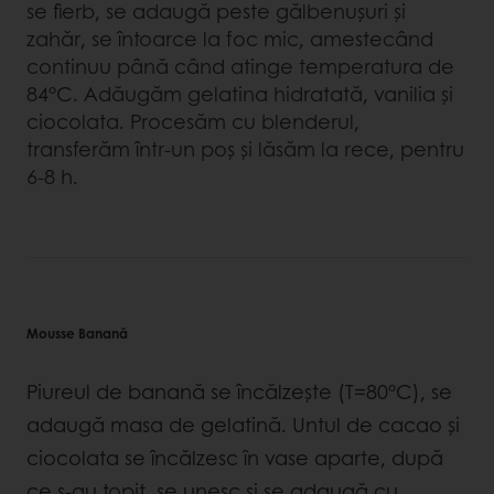
se fierb, se adaugă peste gălbenuşuri şi
zahăr, se întoarce la foc mic, amestecând
continuu până când atinge temperatura de
84°C. Adăugăm gelatina hidratată, vanilia și
ciocolata. Procesăm cu blenderul,
transferăm într-un poş și lăsăm la rece, pentru
6-8 h.
Mousse Banană
Piureul de banană se încălzeşte (T=80°C), se
adaugă masa de gelatină. Untul de cacao și
ciocolata se încălzesc în vase aparte, după
ce s-au topit, se unesc și se adaugă cu