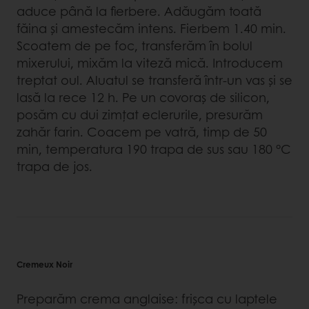
aduce până la fierbere. Adăugăm toată
făina și amestecăm intens. Fierbem 1.40 min.
Scoatem de pe foc, transferăm în bolul
mixerului, mixăm la viteză mică. Introducem
treptat oul. Aluatul se transferă într-un vas și se
lasă la rece 12 h. Pe un covoraş de silicon,
posăm cu dui zimțat eclerurile, presurăm
zahăr farin. Coacem pe vatră, timp de 50
min, temperatura 190 trapa de sus sau 180 °C
trapa de jos.
Cremeux Noir
Preparăm crema anglaise: frişca cu laptele