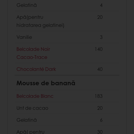
Gelatină
4
Apă(pentru
20
hidratarea gelatinei)
Vanilie
3
Belcolade Noir
140
Cacao-Trace
Chocolanté Dark
40
Mousse de banană
Belcolade Blanc
183
Unt de cacao
20
Gelatină
6
Apă( pentru
30