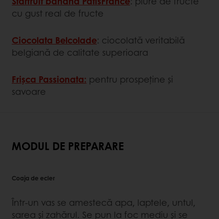
Starfruit banană PatisFrance
: piure de fructe
cu gust real de fructe
Ciocolata Belcolade
: ciocolată veritabilă
belgiană de calitate superioara
Frișca Passionata:
pentru prospeține și
savoare
MODUL DE PREPARARE
Coaja de ecler
Într-un vas se amestecă apa, laptele, untul,
sarea și zahărul. Se pun la foc mediu și se