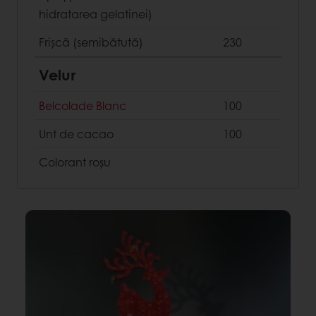
hidratarea gelatinei)
Frișcă (semibătută)
230
Velur
Belcolade Blanc
100
Unt de cacao
100
Colorant roșu