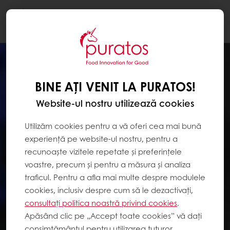
Togg
navi
BINE AȚI VENIT LA PURATOS!
Website-ul nostru utilizează cookies
Utilizăm cookies pentru a vă oferi cea mai bună
experiență pe website-ul nostru, pentru a
recunoaște vizitele repetate și preferințele
voastre, precum și pentru a măsura și analiza
traficul. Pentru a afla mai multe despre modulele
cookies, inclusiv despre cum să le dezactivați,
consultați politica noastră privind cookies
.
Apăsând clic pe „Accept toate cookies” vă dați
consimțământul pentru utilizarea tuturor