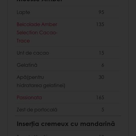
Lapte
95
Belcolade Amber
135
Selection Cacao-
Trace
Unt de cacao
15
Gelatină
6
Apă(pentru
30
hidratarea gelatinei)
Passionata
165
Zest de portocală
5
Inserția cremeux cu mandarină