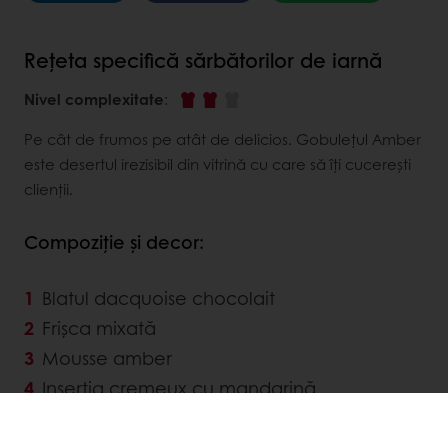
Rețeta specifică sărbătorilor de iarnă
Nivel complexitate
:
Pe cât de frumos pe atât de delicios. Gobulețul Amber
este desertul irezisibil din vitrină cu care să îți cucerești
clienții.
Compoziție și decor:
Blatul dacquoise chocolait
Frișca mixată
Mousse amber
Inserția cremeux cu mandarină
Velur roşu