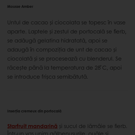
Mousse Amber
Untul de cacao și ciocolata se topesc în vase
aparte. Laptele și zestul de portocală se fierb,
se adăugă gelatina hidratată, apoi se
adaugă în compoziția de unt de cacao și
ciocolată şi se procesează cu blenderul. Se
răcește până la temperatura de 28 ̊C, apoi
se introduce frişca semibătută.
Inserţia cremeux din portocală
Starfruit mandarină
şi sucul de lămâie se fierb.
Într-un vas unim gălbenușurile, ouăle și