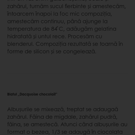
zahărul, turnăm sucul fierbinte și amestecăm,
întoarcem înapoi la foc mic compoziția,
amestecăm continuu, până ajunge la
temperatura de 84 ̊C, adăugăm gelatina
hidratată și untul rece. Procesăm cu
blenderul. Compoziția rezultată se toarnă în
forme de silicon și se congelează.
Blatul ,,Dacquoise chocolait”
Albuşurile se mixează, treptat se adaugaă
zahărul. Făina de migdale, zahărul pudră,
făina, se amestecă. Atunci când albușurile au
format o bezea, 1/3 se adaugă în ciocolata