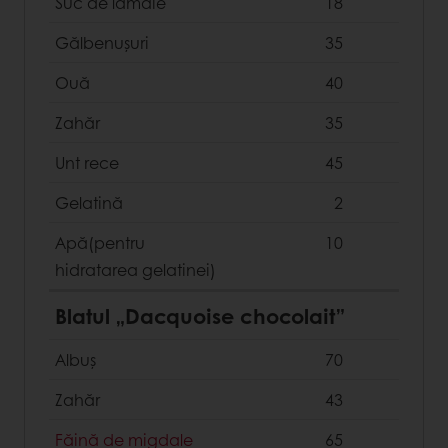
Suc de lămâie
18
Gălbenușuri
35
Ouă
40
Zahăr
35
Unt rece
45
Gelatină
2
Apă(pentru
10
hidratarea gelatinei)
Blatul „Dacquoise chocolait”
Albuș
70
Zahăr
43
Făină de migdale
65