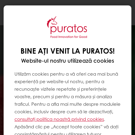
Togg
navi
BINE AȚI VENIT LA PURATOS!
Website-ul nostru utilizează cookies
Utilizăm cookies pentru a vă oferi cea mai bună
experiență pe website-ul nostru, pentru a
recunoaște vizitele repetate și preferințele
voastre, precum și pentru a măsura și analiza
traficul. Pentru a afla mai multe despre modulele
cookies, inclusiv despre cum să le dezactivați,
consultați politica noastră privind cookies
.
Apăsând clic pe „Accept toate cookies” vă dați
consimțământul pentru utilizarea tuturor