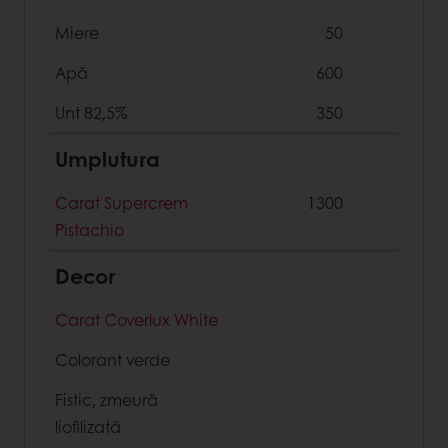
Miere
50
Apă
600
Unt 82,5%
350
Umplutura
Carat Supercrem
1300
Pistachio
Decor
Сarat Coverlux White
Colorant verde
Fistic, zmeură
liofilizată