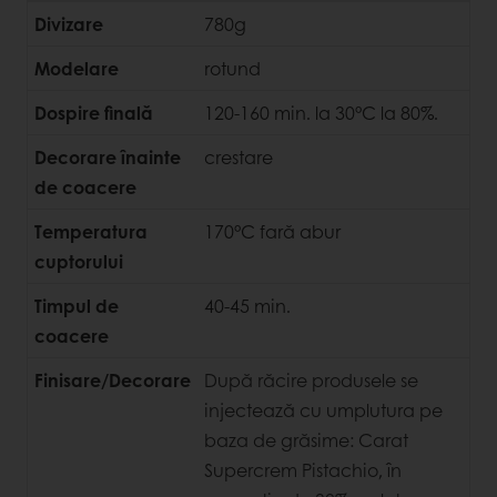
Divizare
780g
Modelare
rotund
Dospire finală
120-160 min. la 30°C la 80%.
Decorare înainte
crestare
de coacere
Temperatura
170°C fară abur
cuptorului
Timpul de
40-45 min.
coacere
Finisare/Decorare
După răcire produsele se
injectează cu umplutura pe
baza de grăsime: Carat
Supercrem Pistachio, în