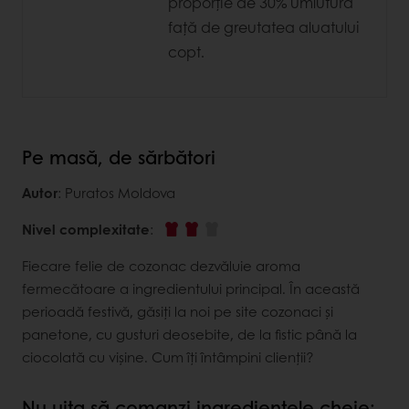
proporție de 30%
umlutura
față de greutatea aluatului
copt.
Pe masă, de sărbători
Autor
: Puratos Moldova
Nivel complexitate
:
Fiecare felie de cozonac dezvăluie aroma
fermecătoare a ingredientului principal. În această
perioadă festivă, găsiți la noi pe site cozonaci și
panetone, cu gusturi deosebite, de la fistic până la
ciocolată cu vișine. Cum îți întâmpini clienții?
Nu uita să comanzi ingredientele cheie: