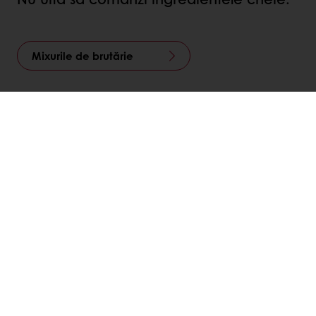
Mixurile de brutărie
Gama Carat
PE MASA DE SĂRBĂTORI