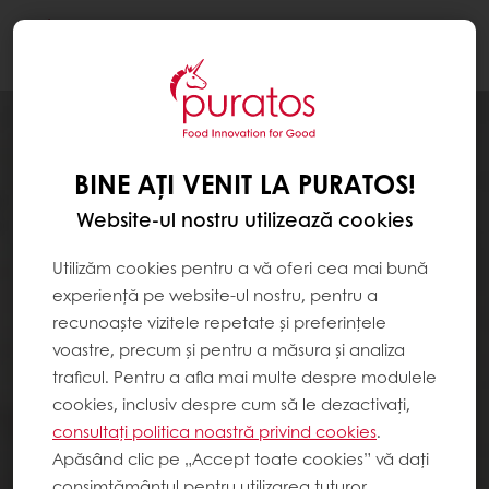
Togg
navi
BINE AȚI VENIT LA PURATOS!
Website-ul nostru utilizează cookies
Utilizăm cookies pentru a vă oferi cea mai bună
experiență pe website-ul nostru, pentru a
recunoaște vizitele repetate și preferințele
voastre, precum și pentru a măsura și analiza
traficul. Pentru a afla mai multe despre modulele
cookies, inclusiv despre cum să le dezactivați,
consultați politica noastră privind cookies
.
Apăsând clic pe „Accept toate cookies” vă dați
consimțământul pentru utilizarea tuturor