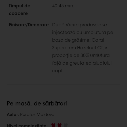
Timpul de
40-45 min.
coacere
Finisare/Decorare
După răcire produsele se
injectează cu umplutura pe
baza de grăsime: Carat
Supercrem Hazelnut CT, în
proporție de 30% umlutura
față de greutatea aluatului
copt.
Pe masă, de sărbători
Autor
: Puratos Moldova
Nivel complexitate
: