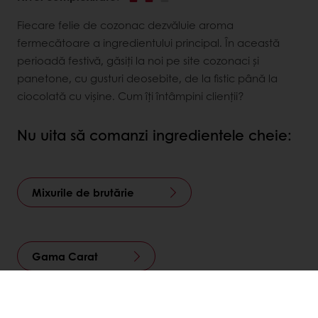
Fiecare felie de cozonac dezvăluie aroma
fermecătoare a ingredientului principal. În această
perioadă festivă, găsiți la noi pe site cozonaci și
panetone, cu gusturi deosebite, de la fistic până la
ciocolată cu vișine. Cum îți întâmpini clienții?
Nu uita să comanzi ingredientele cheie:
Mixurile de brutărie
Gama Carat