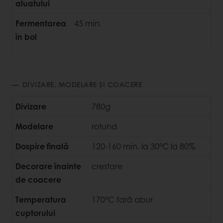
aluatului
Fermentarea
45 min.
în bol
DIVIZARE, MODELARE ȘI COACERE
Divizare
780g
Modelare
rotund
Dospire finală
120-160 min. la 30°C la 80%.
Decorare înainte
crestare
de coacere
Temperatura
170°C fară abur
cuptorului