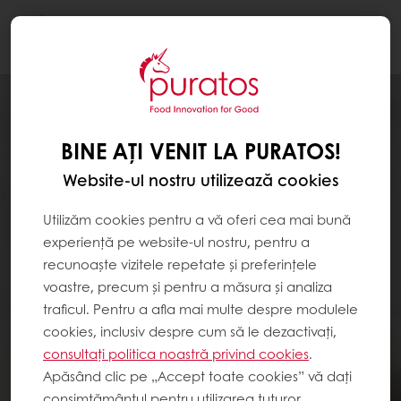
Togg
navi
BINE AȚI VENIT LA PURATOS!
Website-ul nostru utilizează cookies
Utilizăm cookies pentru a vă oferi cea mai bună
experiență pe website-ul nostru, pentru a
recunoaște vizitele repetate și preferințele
voastre, precum și pentru a măsura și analiza
traficul. Pentru a afla mai multe despre modulele
cookies, inclusiv despre cum să le dezactivați,
consultați politica noastră privind cookies
.
Apăsând clic pe „Accept toate cookies” vă dați
consimțământul pentru utilizarea tuturor