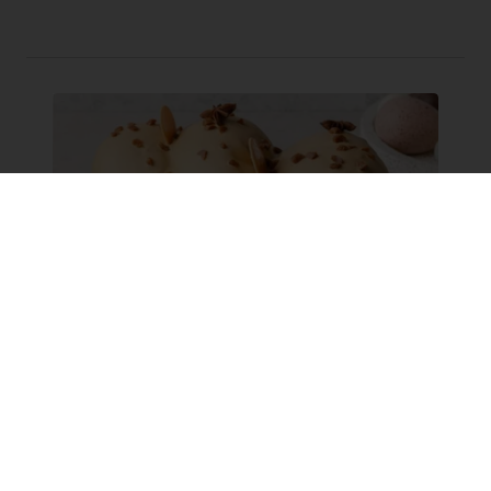
Cozonac cu caramel
Cozonac pufos, gustos cu caramel alintat.