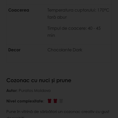
Coacerea
Temperatura cuptorului: 170°C
fară abur
Timpul de coacere: 40 - 45
min
Decor
Chocolante Dark
Cozonac cu nuci și prune
Autor
: Puratos Moldova
Nivel complexitate
:
Pune în vitrină de sărbători un cozonac creativ cu gust
deosebit!