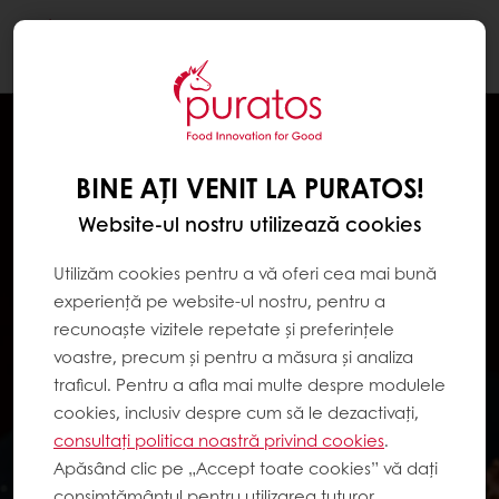
Togg
navi
BINE AȚI VENIT LA PURATOS!
Website-ul nostru utilizează cookies
Utilizăm cookies pentru a vă oferi cea mai bună
experiență pe website-ul nostru, pentru a
recunoaște vizitele repetate și preferințele
voastre, precum și pentru a măsura și analiza
traficul. Pentru a afla mai multe despre modulele
cookies, inclusiv despre cum să le dezactivați,
consultați politica noastră privind cookies
.
Apăsând clic pe „Accept toate cookies” vă dați
consimțământul pentru utilizarea tuturor