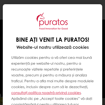
Togg
navi
BINE AȚI VENIT LA PURATOS!
Website-ul nostru utilizează cookies
Utilizăm cookies pentru a vă oferi cea mai bună
experiență pe website-ul nostru, pentru a
recunoaște vizitele repetate și preferințele
voastre, precum și pentru a măsura și analiza
traficul. Pentru a afla mai multe despre modulele
cookies, inclusiv despre cum să le dezactivați,
consultați politica noastră privind cookies
.
Apăsând clic pe „Accept toate cookies” vă dați
consimțământul pentru utilizarea tuturor