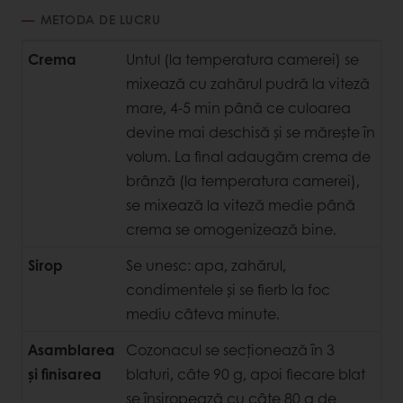
METODA DE LUCRU
Crema
Untul (la temperatura camerei) se
mixează cu zahărul pudră la viteză
mare, 4-5 min până ce culoarea
devine mai deschisă şi se măreşte în
volum. La final adaugăm crema de
brânză (la temperatura camerei),
se mixează la viteză medie până
crema se omogenizează bine.
Sirop
Se unesc: apa, zahărul,
condimentele şi se fierb la foc
mediu câteva minute.
Asamblarea
Cozonacul se secţionează în 3
și finisarea
blaturi, câte 90 g, apoi fiecare blat
se însiropează cu câte 80 g de