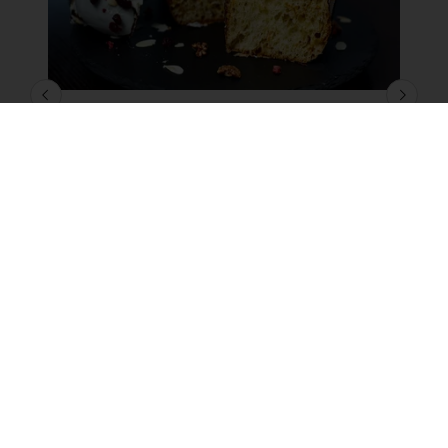
Carrot Cozonac
Cozonac de sărbătoare, cu aromă intensă,
greu de uitat.
Citește mai mult
Produse
Rețete
Servicii