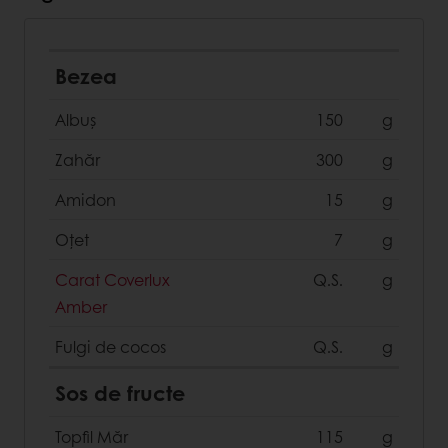
Bezea
Albuș
150
g
Zahăr
300
g
Amidon
15
g
Oțet
7
g
Carat Coverlux
Q.S.
g
Amber
Fulgi de cocos
Q.S.
g
Sos de fructe
Topfil Măr
115
g