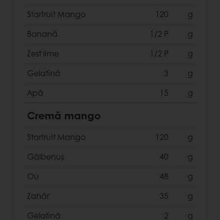
Starfruit Mango
120
g
Banană
1/2 P
g
Zest lime
1/2 P
g
Gelatină
3
g
Apă
15
g
Cremă mango
Starfruit Mango
120
g
Gălbenuș
40
g
Ou
48
g
Zahăr
35
g
Gelatină
2
g