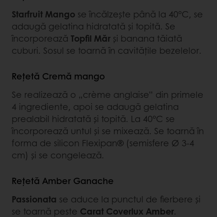
Starfruit Mango
se încălzește până la 40°C, se
adaugă gelatina hidratată și topită. Se
încorporează
Topfil Măr
și banana tăiată
cuburi. Sosul se toarnă în cavitățile bezelelor.
Rețetă Cremă mango
Se realizează o „crème anglaise” din primele
4 ingrediente, apoi se adaugă gelatina
prealabil hidratată și topită. La 40°C se
încorporează untul și se mixează. Se toarnă în
forma de silicon Flexipan® (semisfere Ø 3-4
cm) și se congelează.
Rețetă Amber Ganache
Passionata
se aduce la punctul de fierbere și
se toarnă peste
Carat Coverlux Amber
.