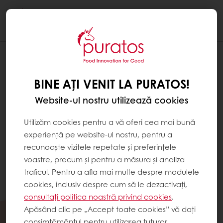
Togg
navi
BINE AȚI VENIT LA PURATOS!
Website-ul nostru utilizează cookies
Utilizăm cookies pentru a vă oferi cea mai bună
experiență pe website-ul nostru, pentru a
recunoaște vizitele repetate și preferințele
voastre, precum și pentru a măsura și analiza
traficul. Pentru a afla mai multe despre modulele
cookies, inclusiv despre cum să le dezactivați,
consultați politica noastră privind cookies
.
Apăsând clic pe „Accept toate cookies” vă dați
consimțământul pentru utilizarea tuturor