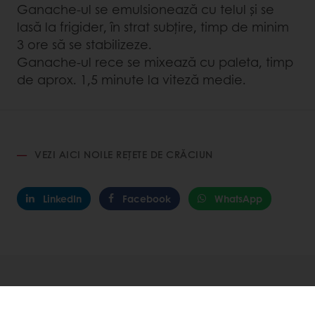
Ganache-ul se emulsionează cu telul și se
lasă la frigider, în strat subțire, timp de minim
3 ore să se stabilizeze.
Ganache-ul rece se mixează cu paleta, timp
de aprox. 1,5 minute la viteză medie.
VEZI AICI NOILE REȚETE DE CRĂCIUN
LinkedIn
Facebook
WhatsApp
Rețete asociate