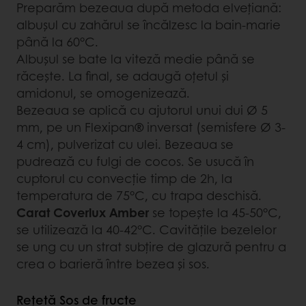
Preparăm bezeaua după metoda elvețiană:
albușul cu zahărul se încălzesc la bain-marie
până la 60°C.
Albușul se bate la viteză medie până se
răcește. La final, se adaugă oțetul și
amidonul, se omogenizează.
Bezeaua se aplică cu ajutorul unui dui Ø 5
mm, pe un Flexipan® inversat (semisfere Ø 3-
4 cm), pulverizat cu ulei. Bezeaua se
pudrează cu fulgi de cocos. Se usucă în
cuptorul cu convecție timp de 2h, la
temperatura de 75°C, cu trapa deschisă.
Carat Coverlux Amber
se topește la 45-50°C,
se utilizează la 40-42°C. Cavitățile bezelelor
se ung cu un strat subțire de glazură pentru a
crea o barieră între bezea și sos.
Rețetă Sos de fructe