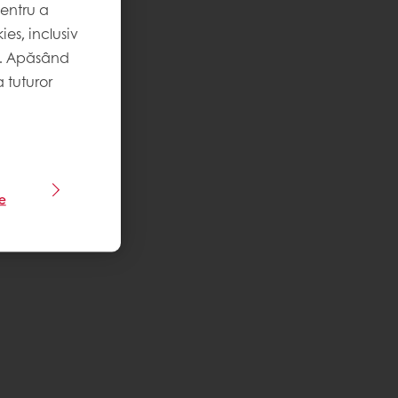
pentru a
es, inclusiv
. Apăsând
 tuturor
le