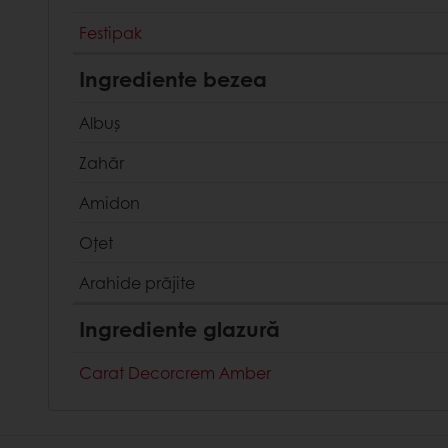
Festipak
Ingrediente bezea
Albuș
Zahăr
Amidon
Oțet
Arahide prăjite
Ingrediente glazură
Carat Decorcrem Amber