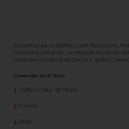
Cuvertura de cofetărie Carat Decorcrem Ambe
catifelat și romantic, ce trezește emoții de săr
contraste moderne de texturi și gusturi, cremos
Compoziție tort Ø 18 cm
Chiffon Cake –Ø 18 cm
Cremă
Sirop