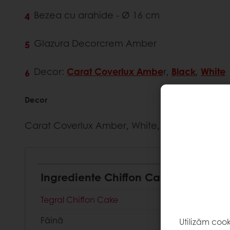
Bezea cu arahide - Ø 16 cm
Glazura Decorcrem Amber
Decor:
Carat Coverlux Ambe
r,
Black
,
White
Decor
Carat Coverlux Amber, White, Dark
Ingrediente Chiffon Cake
Tegral Chiffon Cake
Făină
Utilizăm coo