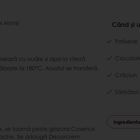
A REȚETEI
Când și 
Patiserie
Ciocolat
xează cu ouăle si apa la viteză
zește la 180°C. Aluatul se transferă
Crăciun
Sărbători
Ingredient
e, se toarnă peste glazura Coverlux
anache. Se adaugă Decorcrem