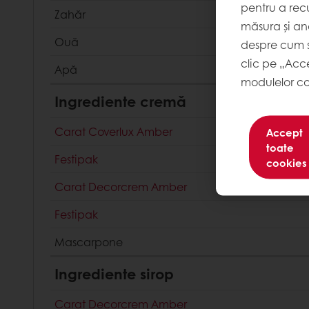
pentru a recu
Zahăr
măsura și ana
Ouă
despre cum s
clic pe „Acc
Apă
modulelor co
Ingrediente cremă
Carat Coverlux Amber
Accept
toate
Festipak
cookies
Carat Decorcrem Amber
Festipak
Mascarpone
Ingrediente sirop
Carat Decorcrem Amber