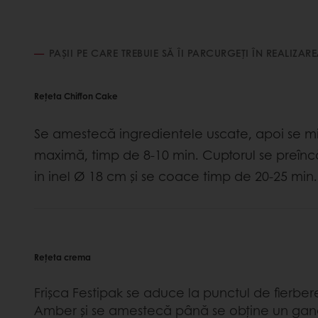
PAȘII PE CARE TREBUIE SĂ ÎI PARCURGEȚI ÎN REALIZARE
Rețeta Chiffon Cake
Se amestecă ingredientele uscate, apoi se mi
maximă, timp de 8-10 min. Cuptorul se preîncăl
in inel Ø 18 cm și se coace timp de 20-25 min.
Rețeta crema
Frișca Festipak se aduce la punctul de fierber
Amber și se amestecă până se obține un g