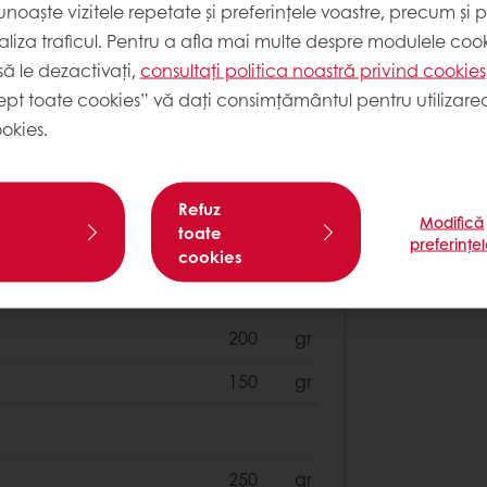
noaște vizitele repetate și preferințele voastre, precum și 
50
gr
liza traficul. Pentru a afla mai multe despre modulele cooki
164
gr
ă le dezactivați,
consultați politica noastră privind cookies
ept toate cookies” vă dați consimțământul pentru utilizarea
22
gr
okies.
100
gr
Refuz
Modifică
toate
preferințe
150
gr
cookies
150
gr
200
gr
150
gr
250
gr