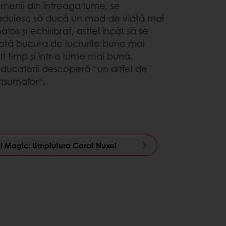
menii din întreaga lume, se
răduiesc să ducă un mod de viață mai
ătos și echilibrat, astfel încât să se
ată bucura de lucrurile bune mai
t timp și într-o lume mai bună.
ducatorii descoperă “un altfel de
nsumator“.
l Magic: Umplutura Carat Nuxel