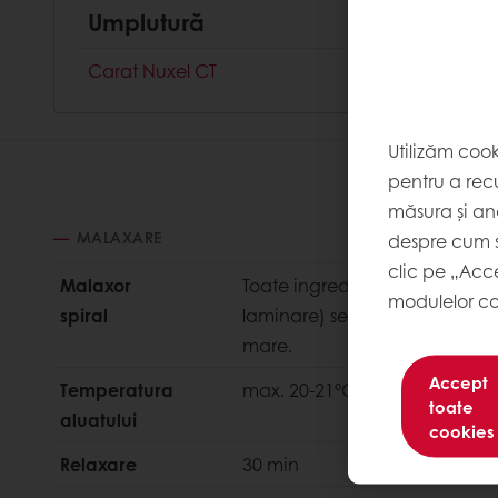
Umplutură
Carat Nuxel CT
Utilizăm coo
pentru a recu
măsura și ana
MALAXARE
despre cum s
clic pe „Acc
Malaxor
Toate ingredientele, cu excepț
modulelor co
spiral
laminare) se pun în malaxor: 4 
mare.
Accept
Temperatura
max. 20-21°C
toate
aluatului
cookies
Relaxare
30 min