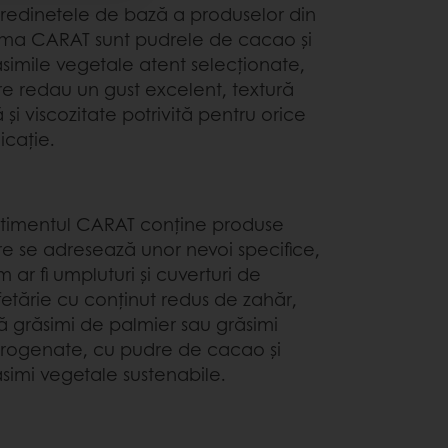
gredinetele de bază a produselor din
ma CARAT sunt pudrele de cacao și
simile vegetale atent selecționate,
e redau un gust excelent, textură
ă și viscozitate potrivită pentru orice
icație.
rtimentul CARAT conține produse
e se adresează unor nevoi specifice,
 ar fi umpluturi și cuverturi de
etărie cu conținut redus de zahăr,
ă grăsimi de palmier sau grăsimi
drogenate, cu pudre de cacao și
simi vegetale sustenabile.