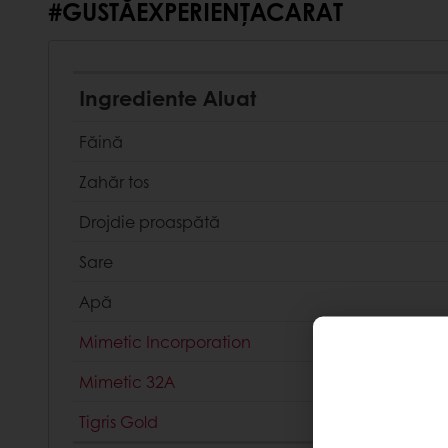
#GUSTĂEXPERIENȚACARAT
Ingrediente Aluat
Făină
Zahăr tos
Drojdie proaspătă
Sare
Apă
Mimetic Incorporation
Mimetic 32A
Tigris Gold