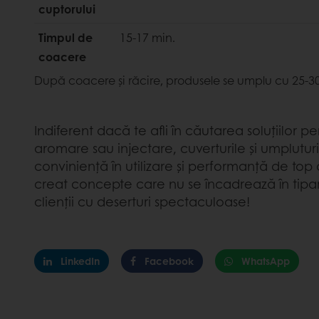
cuptorului
Timpul de
15-17 min.
coacere
După coacere și răcire, produsele se umplu cu 25-
Indiferent dacă te afli în căutarea soluțiilor p
aromare sau injectare, cuverturile și umplutur
conviniență în utilizare și performanță de top 
creat concepte care nu se încadrează în tipare.
clienții cu deserturi spectaculoase!
LinkedIn
Facebook
WhatsApp