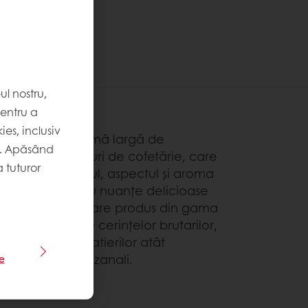
l nostru,
pentru a
es, inclusiv
RAT oferă o gamă largă de
. Apăsând
luturi și cuverturi de cofetărie, care
 tuturor
mpletează gustul, aspectul și aroma
duselor finite cu nuanțe delicioase
 ciocolată. Fiecare produs din gama
at se potrivește cerințelor brutarilor,
iserilor și ciocolatierilor atât
ustriali cât și artizanali.
le