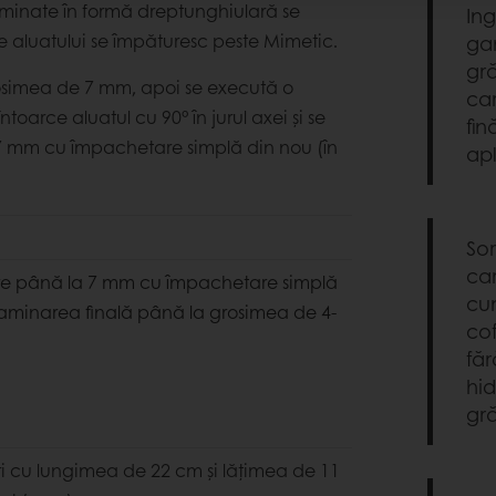
laminate în formă dreptunghiulară se
In
le
aluatului se împăturesc peste Mimetic.
ga
gră
rosimea de 7 mm, apoi se execută o
car
toarce aluatul cu 90° în jurul axei şi se
fin
7 mm cu împachetare simplă din nou (în
apl
So
car
are până la 7 mm cu împachetare simplă
cum
 laminarea finală până la grosimea de 4-
cof
făr
hi
gră
uri cu lungimea de 22 cm și lățimea de 11