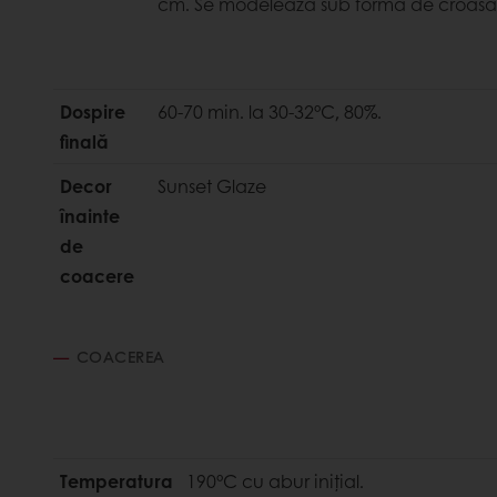
cm. Se modelează sub formă de croasan
Dospire
60-70 min. la 30-32°C, 80%.
finală
Decor
Sunset Glaze
înainte
de
coacere
COACEREA
Temperatura
190°C cu abur inițial.