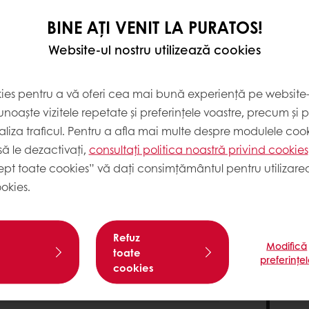
BINE AȚI VENIT LA PURATOS!
700
Website-ul nostru utilizează cookies
kies pentru a vă oferi cea mai bună experiență pe website-u
noaște vizitele repetate și preferințele voastre, precum și 
liza traficul. Pentru a afla mai multe despre modulele cooki
CA
ă le dezactivați,
consultați politica noastră privind cookies
ump
ept toate cookies” vă dați consimțământul pentru utilizarea
co
ia Mimetic 32A( pe acesta îl folosim la
okies.
pro
min. la viteză mică și 4 min. la viteză
de
Car
Refuz
pat
Modifică
toate
ind
preferințe
cookies