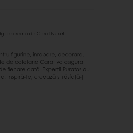
30g de cremă de Carat Nuxel.
entru figurine, înrobare, decorare,
ile de cofetărie Carat vă asigură
de fiecare dată. Experții Puratos au
 Inspiră-te, creează și răsfață-ți