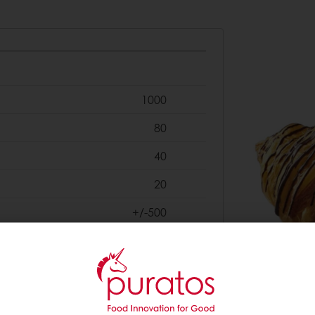
1000
80
40
20
+/-500
50
450
3