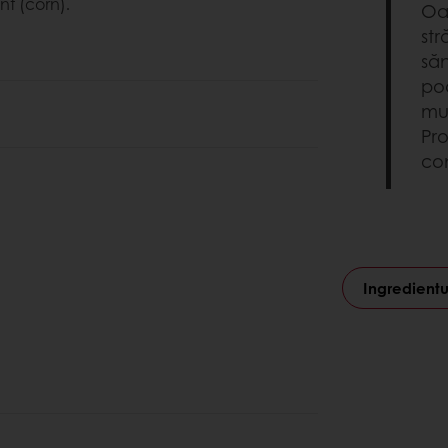
t (corn).
Oa
st
săn
po
mul
Pro
co
Ingredientu