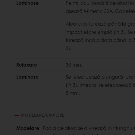
Laminare
Pe mijlocul bucăţii de aluat 
aşează Mimetic 32A. Capete
Aluatul se turează până la g
împachetare simplă (în 3). Se în
turează incă o dată până la 
3).
Relaxare
30 min.
Laminare
Se efectuează o singură tur
(în 3). Imediat se efectuează
5 mm.
MODELARE/UMPLERE
Modelare
Foaia de aluat se divizează in triunghi