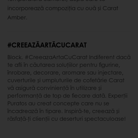
incorporează compoziția cu ouă și Carat
Amber.
#CREEAZĂARTĂCUCARAT
Block. #CreeazaArtaCuCarat Indiferent dacă
te afli în căutarea soluțiilor pentru figurine,
înrobare, decorare, aromare sau injectare,
cuverturile și umpluturile de cofetărie Carat
vă asigură conviniență în utilizare și
performanță de top de fiecare dată. Experții
Puratos au creat concepte care nu se
încadrează în tipare. Inspiră-te, creează și
răsfață-ți clienții cu deserturi spectaculoase!