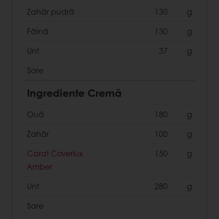
Zahăr pudră
130
g
Făină
130
g
Unt
37
g
Sare
Ingrediente Cremă
Ouă
180
g
Zahăr
100
g
Carat Coverlux
150
g
Amber
Unt
280
g
Sare