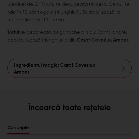
unui inel de Ø 18 cm, se decupează un cerc. Cercul se
taie în 10 părți egale (triunghiuri). Se stabilizează la
frigider timp de 10-15 min.
Tortul se decorează cu ganache din dui Saint Honoré,
apoi se fixează triunghiurile din
Carat Coverlux Amber
.
Ingredientul magic: Carat Coverlux
Amber
Încearcă toate rețetele
Concepte