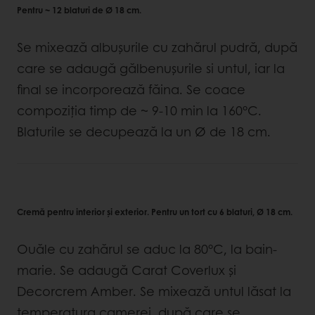
Pentru ~ 12 blaturi de Ø 18 cm.
Se mixează albușurile cu zahărul pudră, după
care se adaugă gălbenușurile si untul, iar la
final se incorporează făina. Se coace
compoziția timp de ~ 9-10 min la 160°C.
Blaturile se decupează la un Ø de 18 cm.
Cremă pentru interior și exterior. Pentru un tort cu 6 blaturi, Ø 18 cm.
Ouăle cu zahărul se aduc la 80°C, la bain-
marie. Se adaugă Carat Coverlux și
Decorcrem Amber. Se mixează untul lăsat la
temperatura camerei, după care se