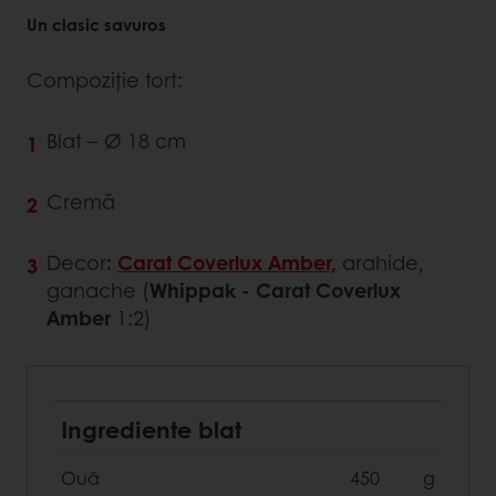
Un clasic savuros
Compoziție tort:
Blat – Ø 18 cm
Cremă
Decor
:
Carat Coverlux Amber,
arahide,
ganache (
Whippak - Carat Coverlux
Amber
1:2)
Ingrediente blat
Ouă
450
g