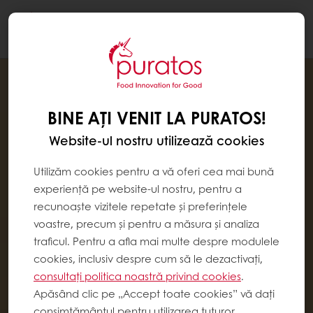
Togg
navi
BINE AȚI VENIT LA PURATOS!
Website-ul nostru utilizează cookies
Utilizăm cookies pentru a vă oferi cea mai bună
experiență pe website-ul nostru, pentru a
recunoaște vizitele repetate și preferințele
voastre, precum și pentru a măsura și analiza
traficul. Pentru a afla mai multe despre modulele
cookies, inclusiv despre cum să le dezactivați,
consultați politica noastră privind cookies
.
Apăsând clic pe „Accept toate cookies” vă dați
consimțământul pentru utilizarea tuturor