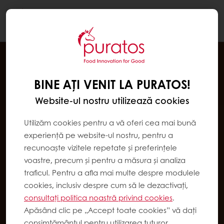
Togg
navi
BINE AȚI VENIT LA PURATOS!
Website-ul nostru utilizează cookies
Utilizăm cookies pentru a vă oferi cea mai bună
experiență pe website-ul nostru, pentru a
recunoaște vizitele repetate și preferințele
voastre, precum și pentru a măsura și analiza
traficul. Pentru a afla mai multe despre modulele
cookies, inclusiv despre cum să le dezactivați,
consultați politica noastră privind cookies
.
Apăsând clic pe „Accept toate cookies” vă dați
consimțământul pentru utilizarea tuturor