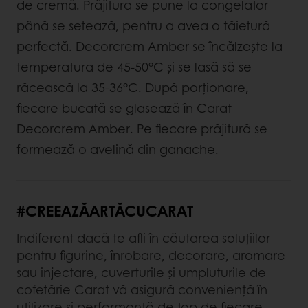
de cremă. Prăjitura se pune la congelator
până se setează, pentru a avea o tăietură
perfectă. Decorcrem Amber se încălzește la
temperatura de 45-50°C și se lasă să se
răcească la 35-36°C. După porționare,
fiecare bucată se glasează în Carat
Decorcrem Amber. Pe fiecare prăjitură se
formează o avelină din ganache.
#CREEAZĂARTĂCUCARAT
Indiferent dacă te afli în căutarea soluțiilor
pentru figurine, înrobare, decorare, aromare
sau injectare, cuverturile și umpluturile de
cofetărie Carat vă asigură conveniență în
utilizare și performanță de top de fiecare