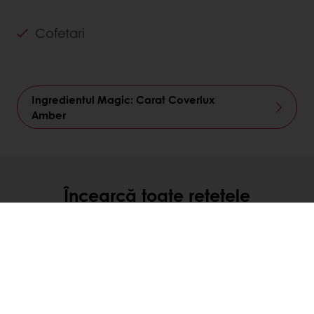
Cofetari
Ingredientul Magic: Carat Coverlux
Amber
Încearcă toate rețetele
Concepte