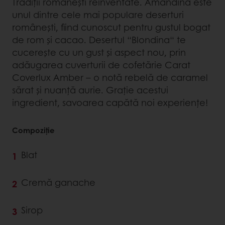
Tradiții românești reinventate. Amandina este
unul dintre cele mai populare deserturi
românești, fiind cunoscut pentru gustul bogat
de rom și cacao. Desertul “Blondina“ te
cucerește cu un gust și aspect nou, prin
adăugarea cuverturii de cofetărie Carat
Coverlux Amber – o notă rebelă de caramel
sărat și nuanță aurie. Grație acestui
ingredient, savoarea capătă noi experiențe!
Compoziție
Blat
Cremă ganache
Sirop