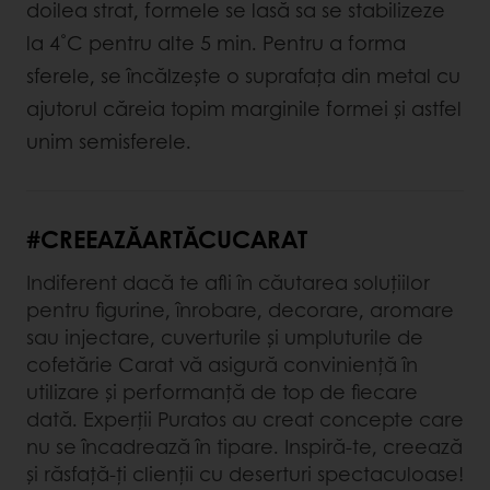
doilea strat, formele se lasă sa se stabilizeze
la 4˚C pentru alte 5 min. Pentru a forma
sferele, se încălzește o suprafața din metal cu
ajutorul căreia topim marginile formei și astfel
unim semisferele.
#CREEAZĂARTĂCUCARAT
Indiferent dacă te afli în căutarea soluțiilor
pentru figurine, înrobare, decorare, aromare
sau injectare, cuverturile și umpluturile de
cofetărie Carat vă asigură conviniență în
utilizare și performanță de top de fiecare
dată. Experții Puratos au creat concepte care
nu se încadrează în tipare. Inspiră-te, creează
și răsfață-ți clienții cu deserturi spectaculoase!