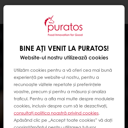
Togg
navi
BINE AȚI VENIT LA PURATOS!
Website-ul nostru utilizează cookies
Utilizăm cookies pentru a vă oferi cea mai bună
experiență pe website-ul nostru, pentru a
recunoaște vizitele repetate și preferințele
voastre, precum și pentru a măsura și analiza
traficul. Pentru a afla mai multe despre modulele
cookies, inclusiv despre cum să le dezactivați,
consultați politica noastră privind cookies
.
Apăsând clic pe „Accept toate cookies” vă dați
consimțământul pentru utilizarea tuturor