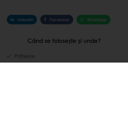
LinkedIn
Facebook
WhatsApp
Când se folosește și unde?
Patiserie
Ciocolaterie
Sărbători
Aniversări