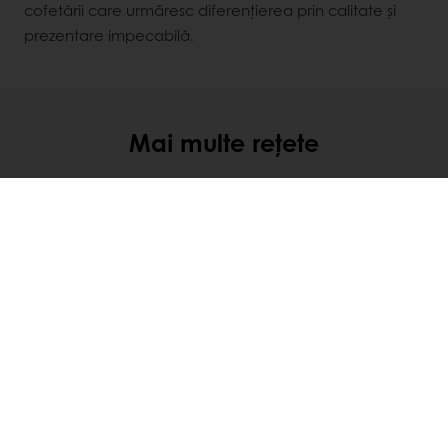
cofetării care urmăresc diferențierea prin calitate și
prezentare impecabilă.
Mai multe rețete
Descoperă