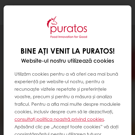
Togg
navi
BINE AȚI VENIT LA PURATOS!
Website-ul nostru utilizează cookies
Utilizăm cookies pentru a vă oferi cea mai bună
experiență pe website-ul nostru, pentru a
recunoaște vizitele repetate și preferințele
voastre, precum și pentru a măsura și analiza
traficul. Pentru a afla mai multe despre modulele
cookies, inclusiv despre cum să le dezactivați,
consultați politica noastră privind cookies
.
Apăsând clic pe „Accept toate cookies” vă dați
consimțământul pentru utilizarea tuturor