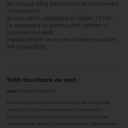
Se adaugă 540g Passionata și se procesează
cu blenderul.
Se lasă pentru stabilizare la frigider 12-24h.
Se spumează cu paleta până obținem o
consistență stabilă.
Transferăm într-un sac de cofetărie și poșăm
linii la suprafață.
Tartă răcoritoare de vară
Autor
: Puratos Moldova
Încearcă această rețetă savuroasă dezvoltată de
experții Puratos, concepută pentru eficiență în
producție și impact vizual în vitrină. O combinație
echilibrată de texturi și arome premium, ideală pentru