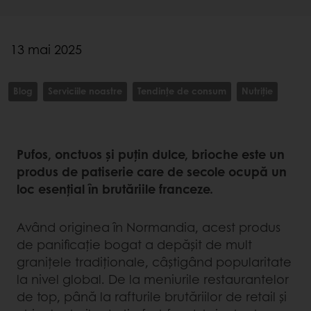
13 mai 2025
Blog
Serviciile noastre
Tendințe de consum
Nutriție
Pufos, onctuos și puțin dulce, brioche este un
produs de patiserie care de secole ocupă un
loc esențial în brutăriile franceze.
Având originea în Normandia, acest produs
de panificație bogat a depășit de mult
granițele tradiționale, câștigând popularitate
la nivel global. De la meniurile restaurantelor
de top, până la rafturile brutăriilor de retail și