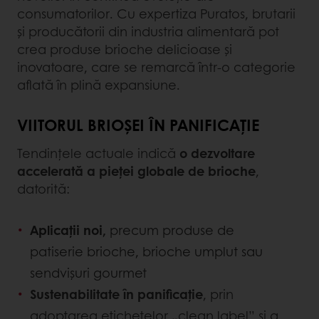
consumatorilor. Cu expertiza Puratos, brutarii
și producătorii din industria alimentară pot
crea produse brioche delicioase și
inovatoare, care se remarcă într-o categorie
aflată în plină expansiune.
VIITORUL BRIOȘEI ÎN PANIFICAȚIE
Tendințele actuale indică
o dezvoltare
accelerată a pieței globale de brioche
,
datorită:
Aplicații noi,
precum produse de
patiserie brioche, brioche umplut sau
sendvișuri gourmet
Sustenabilitate în panificație
, prin
adoptarea etichetelor „clean label” și a