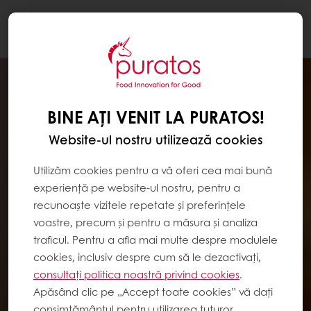
Togg
navi
BINE AȚI VENIT LA PURATOS!
Website-ul nostru utilizează cookies
Utilizăm cookies pentru a vă oferi cea mai bună
experiență pe website-ul nostru, pentru a
recunoaște vizitele repetate și preferințele
voastre, precum și pentru a măsura și analiza
traficul. Pentru a afla mai multe despre modulele
cookies, inclusiv despre cum să le dezactivați,
consultați politica noastră privind cookies
.
Apăsând clic pe „Accept toate cookies” vă dați
consimțământul pentru utilizarea tuturor