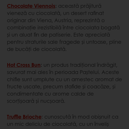
Chocolate Viennois
:
această prăjitură
vieneză cu ciocolată, un desert rafinat
originar din Viena, Austria, reprezintă o
combinație irezistibilă între ciocolata bogată
și un aluat fin de patiserie. Este apreciată
pentru straturile sale fragede și untoase, pline
de bucăți de ciocolată.
Hot Cross Bun
:
un produs tradițional îndrăgit,
savurat mai ales în perioada Paștelui. Aceste
chifle sunt umplute cu un amestec aromat de
fructe uscate, precum stafide și coacăze, și
condimentate cu arome calde de
scorțișoară și nucșoară.
Truffle Brioche
: cunoscută în mod obișnuit ca
un mic deliciu de ciocolată, cu un înveliș