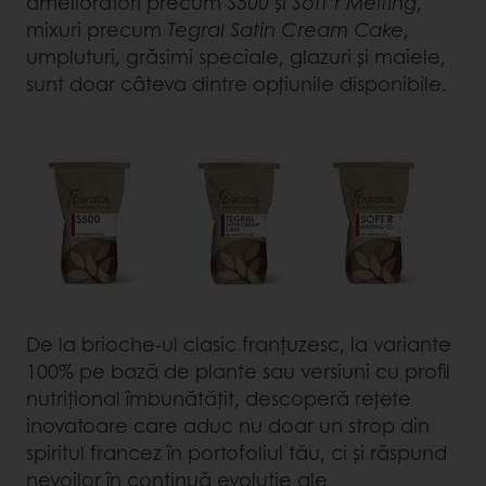
amelioratori precum
S500
și
Soft’r Melting
,
mixuri precum
Tegral Satin Cream Cake
,
umpluturi, grăsimi speciale, glazuri și maiele,
sunt doar câteva dintre opțiunile disponibile.
De la brioche-ul clasic franțuzesc, la variante
100% pe bază de plante sau versiuni cu profil
nutrițional îmbunătățit, descoperă rețete
inovatoare care aduc nu doar un strop din
spiritul francez în portofoliul tău, ci și răspund
nevoilor în continuă evoluție ale