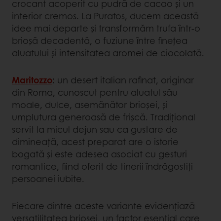
crocant acoperit cu pudră de cacao și un
interior cremos. La Puratos, ducem această
idee mai departe și transformăm trufa într-o
brioșă decadentă, o fuziune între finețea
aluatului și intensitatea aromei de ciocolată.
Maritozzo
:
un desert italian rafinat, originar
din Roma, cunoscut pentru aluatul său
moale, dulce, asemănător brioșei, și
umplutura generoasă de frișcă. Tradițional
servit la micul dejun sau ca gustare de
dimineață, acest preparat are o istorie
bogată și este adesea asociat cu gesturi
romantice, fiind oferit de tinerii îndrăgostiți
persoanei iubite.
Fiecare dintre aceste variante evidențiază
versatilitatea brioșei, un factor esențial care