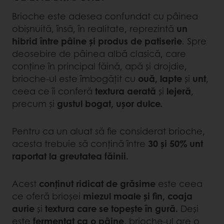
Brioche este adesea confundat cu pâinea
obișnuită, însă, în realitate, reprezintă
un
hibrid între pâine și produs de patiserie
. Spre
deosebire de pâinea albă clasică, care
conține în principal făină, apă și drojdie,
brioche-ul este îmbogățit cu
ouă, lapte
și
unt
,
ceea ce îi conferă
textura aerată
și
lejeră
,
precum și
gustul bogat, ușor dulce.
Pentru ca un aluat să fie considerat brioche,
acesta trebuie să conțină între
30 și 50% unt
raportat la greutatea făinii.
Acest
conținut ridicat de grăsime
este ceea
ce oferă brioșei
miezul moale și fin,
coaja
aurie
și
textura care se topește în gură.
Deși
este
fermentat ca o pâine
, brioche-ul are o