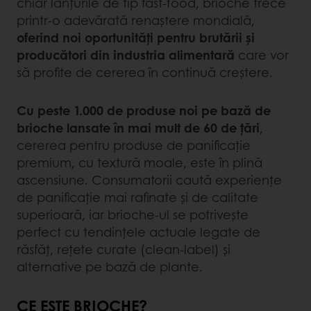
chiar lanțurile de tip fast-food, brioche trece
printr-o adevărată renaștere mondială,
oferind noi oportunități pentru brutării și
producători din industria alimentară
care vor
să profite de cererea în continuă creștere.
Cu peste 1.000 de produse noi pe bază de
brioche lansate în mai mult de 60 de țări
,
cererea pentru produse de panificație
premium, cu textură moale, este în plină
ascensiune. Consumatorii caută experiențe
de panificație mai rafinate și de calitate
superioară, iar brioche-ul se potrivește
perfect cu tendințele actuale legate de
răsfăț, rețete curate (clean-label) și
alternative pe bază de plante.
CE ESTE BRIOCHE?