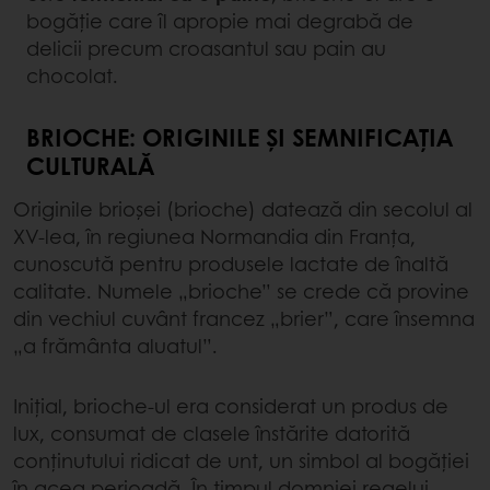
bogăție care îl apropie mai degrabă de
delicii precum croasantul sau pain au
chocolat.
BRIOCHE: ORIGINILE ȘI SEMNIFICAȚIA
CULTURALĂ
Originile brioșei (brioche) datează din secolul al
XV-lea, în regiunea Normandia din Franța,
cunoscută pentru produsele lactate de înaltă
calitate. Numele „brioche” se crede că provine
din vechiul cuvânt francez „brier”, care însemna
„a frământa aluatul”.
Inițial, brioche-ul era considerat un produs de
lux, consumat de clasele înstărite datorită
conținutului ridicat de unt, un simbol al bogăției
în acea perioadă. În timpul domniei regelui