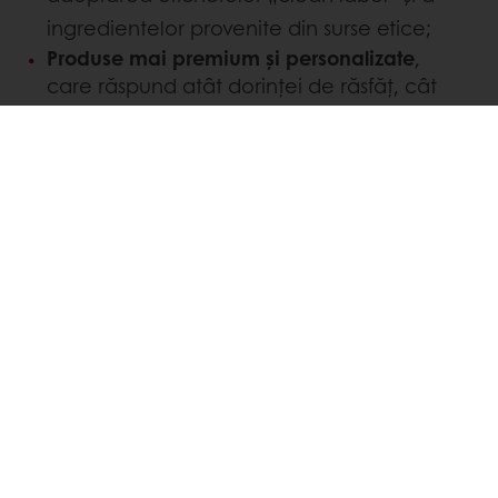
ingredientelor provenite din surse etice;
Produse mai premium și personalizate
,
care răspund atât dorinței de răsfăț, cât
și cererii pentru opțiuni mai sănătoase.
Pentru brutării și producători,
acum este
momentul ideal pentru a inova cu brioche
.
Înțelegând preferințele consumatorilor și
utilizând ingrediente de ultimă generație,
brutarii pot valorifica noile tendințe și se pot
diferenția într-o piață competitivă.
Vrei să explorezi gama noastră de
ingrediente pentru inovație în brioche?
Contactează reprezentantul local Puratos
pentru a descoperi soluții adaptate și pentru
a beneficia de consultanță specializată,