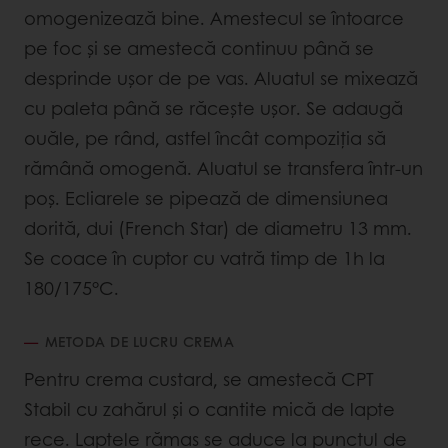
omogenizează bine. Amestecul se întoarce
pe foc și se amestecă continuu până se
desprinde ușor de pe vas. Aluatul se mixează
cu paleta până se răcește ușor. Se adaugă
ouăle, pe rând, astfel încât compoziția să
rămână omogenă. Aluatul se transfera într-un
poș. Ecliarele se pipează de dimensiunea
dorită, dui (French Star) de diametru 13 mm.
Se coace în cuptor cu vatră timp de 1h la
180/175°C.
METODA DE LUCRU CREMA
Pentru crema custard, se amestecă CPT
Stabil cu zahărul și o cantite mică de lapte
rece. Laptele rămas se aduce la punctul de