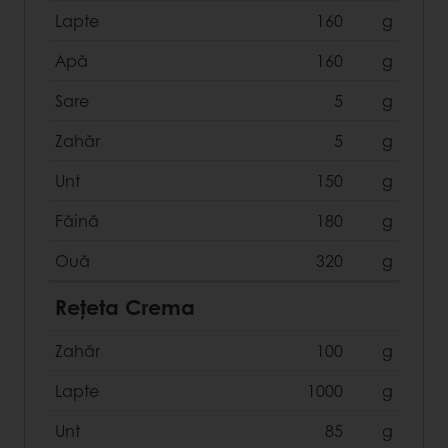
Lapte
160
g
Apă
160
g
Sare
5
g
Zahăr
5
g
Unt
150
g
Făină
180
g
Ouă
320
g
Rețeta Crema
Zahăr
100
g
Lapte
1000
g
Unt
85
g