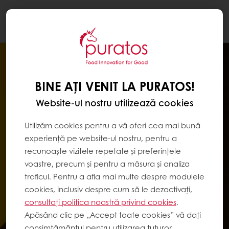
Togg
navi
BINE AȚI VENIT LA PURATOS!
Website-ul nostru utilizează cookies
Utilizăm cookies pentru a vă oferi cea mai bună
experiență pe website-ul nostru, pentru a
recunoaște vizitele repetate și preferințele
voastre, precum și pentru a măsura și analiza
traficul. Pentru a afla mai multe despre modulele
cookies, inclusiv despre cum să le dezactivați,
consultați politica noastră privind cookies
.
Apăsând clic pe „Accept toate cookies” vă dați
consimțământul pentru utilizarea tuturor