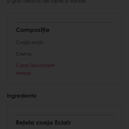
și gust delicat de lapte și vanilie.
Compoziție
Coajă eclair
Crema
Carat Decorcrem
Amber
Ingrediente
Rețeta coaja Eclair