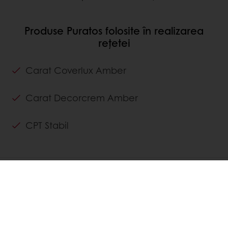
Produse Puratos folosite în realizarea
rețetei
Carat Coverlux Amber
Carat Decorcrem Amber
CPT Stabil
DESCOPERĂ
REȚETE ASOCIATE