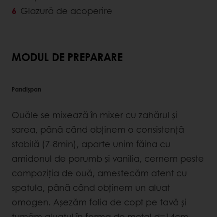
Glazură de acoperire
MODUL DE PREPARARE
Pandișpan
Ouăle se mixează în mixer cu zahărul și
sarea, până când obținem o consistență
stabilă (7-8min), aparte unim făina cu
amidonul de porumb și vanilia, cernem peste
compoziția de ouă, amestecăm atent cu
spatula, până când obţinem un aluat
omogen. Aşezăm folia de copt pe tavă şi
turnăm aluatul în forma de metal d=14cm,