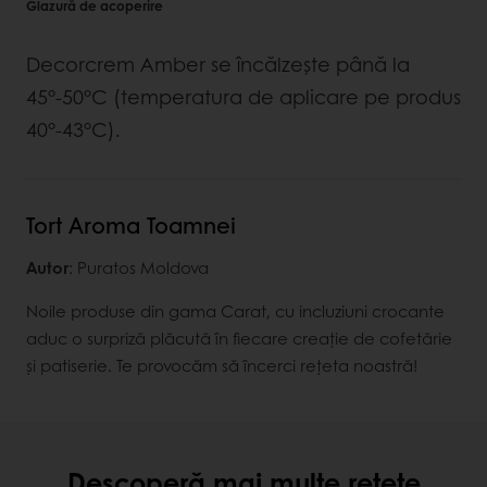
Glazură de acoperire
Decorcrem Amber se încălzeşte până la
45°-50°C (temperatura de aplicare pe produs
40°-43°C).
Tort Aroma Toamnei
Autor
: Puratos Moldova
Noile produse din gama Carat, cu incluziuni crocante
aduc o surpriză plăcută în fiecare creație de cofetărie
și patiserie. Te provocăm să încerci rețeta noastră!
Descoperă mai multe rețete