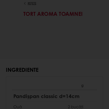
REȚETE
TORT AROMA TOAMNEI
INGREDIENTE
g
Pandişpan classic d=14cm
Ouă
2 bucăți