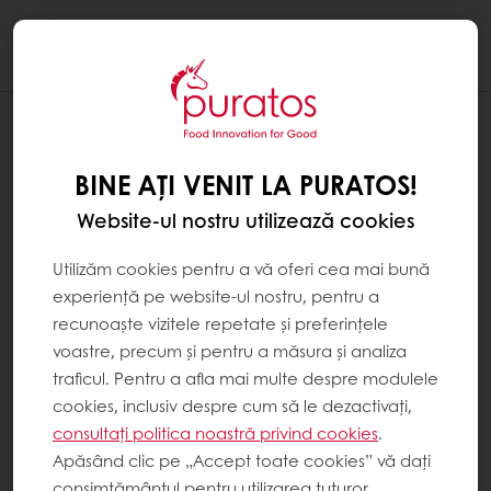
Togg
navi
BINE AȚI VENIT LA PURATOS!
Website-ul nostru utilizează cookies
Utilizăm cookies pentru a vă oferi cea mai bună
experiență pe website-ul nostru, pentru a
recunoaște vizitele repetate și preferințele
voastre, precum și pentru a măsura și analiza
traficul. Pentru a afla mai multe despre modulele
cookies, inclusiv despre cum să le dezactivați,
consultați politica noastră privind cookies
.
Apăsând clic pe „Accept toate cookies” vă dați
consimțământul pentru utilizarea tuturor