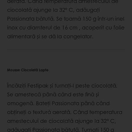
aerată. Când temperatura amestecului de
ciocolată ajunge la 32° C, adăugați
Passionata bătută. Se toarnă 150 g într-un inel
inox cu diamterul de 16 cm , acoperit cu folie
alimentară și se dă la congelator.
Mousse Ciocolată Lapte
Încălziți Festipak și turnați-l peste ciocolată.
Se amestecă până când este fină și
omogenă. Bateți Passionata până când
obțineți o textură aerată. Când temperatura
amestecului de ciocolată ajunge la 32° C,
adăugați Passionata bătută. Turnați 150 g