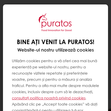
Togg
navi
BINE AȚI VENIT LA PURATOS!
Website-ul nostru utilizează cookies
Utilizăm cookies pentru a vă oferi cea mai bună
experiență pe website-ul nostru, pentru a
recunoaște vizitele repetate și preferințele
voastre, precum și pentru a măsura și analiza
traficul. Pentru a afla mai multe despre modulele
cookies, inclusiv despre cum să le dezactivați,
consultați politica noastră privind cookies
.
Apăsând clic pe „Accept toate cookies” vă dați
consimțământul pentru utilizarea tuturor