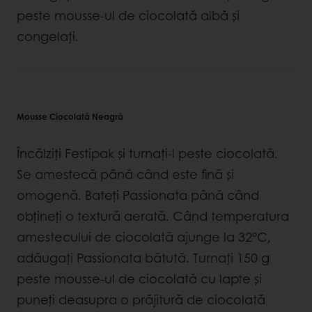
peste mousse-ul de ciocolată albă și
congelați.
Mousse Ciocolată Neagră
Încălziți Festipak și turnați-l peste ciocolată.
Se amestecă până când este fină și
omogenă. Bateți Passionata până când
obțineți o textură aerată. Când temperatura
amestecului de ciocolată ajunge la 32°C,
adăugați Passionata bătută. Turnați 150 g
peste mousse-ul de ciocolată cu lapte și
puneți deasupra o prăjitură de ciocolată