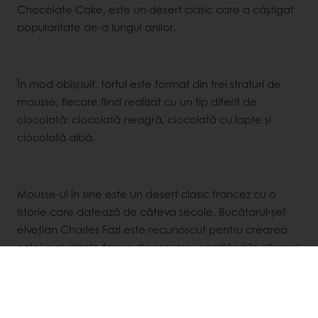
Chocolate Cake, este un desert clasic care a câștigat
popularitate de-a lungul anilor.
În mod obișnuit, tortul este format din trei straturi de
mousse, fiecare fiind realizat cu un tip diferit de
ciocolată: ciocolată neagră, ciocolată cu lapte și
ciocolată albă.
Mousse-ul în sine este un desert clasic francez cu o
istorie care datează de câteva secole. Bucătarul-șef
elvețian Charles Fazi este recunoscut pentru crearea
celei mai simple forme de mousse, constând în albușuri
de ou bătut și ciocolată, ca un răsfăț pentru Ludovic al
XVI-lea. Termenul de "mousse de ciocolată" a fost
inventat ulterior de Chef pâtissier Menon în 1755, folosit
și pentru a descrie spuma de deasupra unei băuturi de