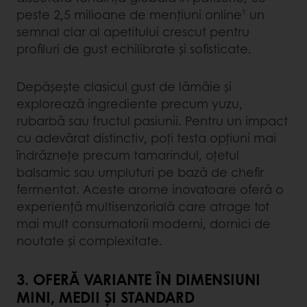
peste 2,5 milioane de mențiuni online¹ un
semnal clar al apetitului crescut pentru
profiluri de gust echilibrate și sofisticate.
Depășește clasicul gust de lămâie și
explorează ingrediente precum yuzu,
rubarbă sau fructul pasiunii. Pentru un impact
cu adevărat distinctiv, poți testa opțiuni mai
îndrăznețe precum tamarindul, oțetul
balsamic sau umpluturi pe bază de chefir
fermentat. Aceste arome inovatoare oferă o
experiență multisenzorială care atrage tot
mai mult consumatorii moderni, dornici de
noutate și complexitate.
3. OFERĂ VARIANTE ÎN DIMENSIUNI
MINI, MEDII ȘI STANDARD