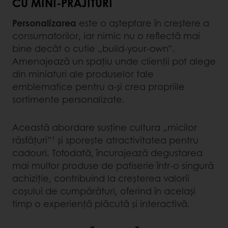
CU MINI-PRĂJITURI
Personalizarea
este o așteptare în creștere a
consumatorilor, iar nimic nu o reflectă mai
bine decât o cutie „build-your-own”.
Amenajează un spațiu unde clienții pot alege
din miniaturi ale produselor tale
emblematice pentru a-și crea propriile
sortimente personalizate.
Această abordare susține cultura „micilor
răsfățuri”¹ și sporește atractivitatea pentru
cadouri. Totodată, încurajează degustarea
mai multor produse de patiserie într-o singură
achiziție, contribuind la creșterea valorii
coșului de cumpărături, oferind în același
timp o experiență plăcută și interactivă.