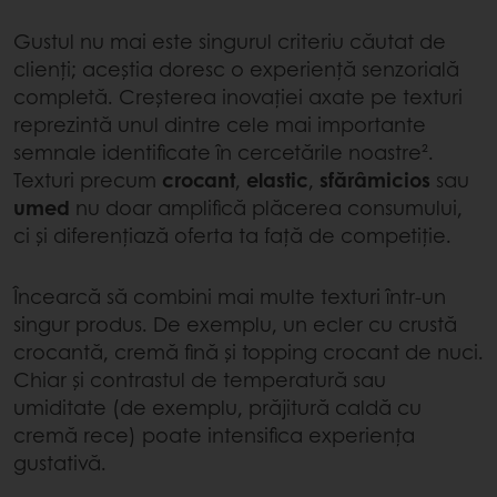
Gustul nu mai este singurul criteriu căutat de
clienți; aceștia doresc o experiență senzorială
completă. Creșterea inovației axate pe texturi
reprezintă unul dintre cele mai importante
semnale identificate în cercetările noastre².
Texturi precum
crocant
,
elastic
,
sfărâmicios
sau
umed
nu doar amplifică plăcerea consumului,
ci și diferențiază oferta ta față de competiție.
Încearcă să combini mai multe texturi într-un
singur produs. De exemplu, un ecler cu crustă
crocantă, cremă fină și topping crocant de nuci.
Chiar și contrastul de temperatură sau
umiditate (de exemplu, prăjitură caldă cu
cremă rece) poate intensifica experiența
gustativă.