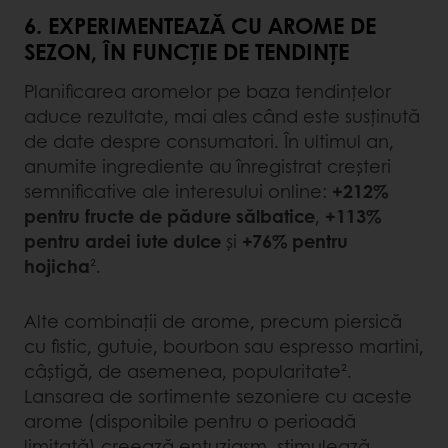
6. EXPERIMENTEAZĂ CU AROME DE
SEZON, ÎN FUNCȚIE DE TENDINȚE
Planificarea aromelor pe baza tendințelor
aduce rezultate, mai ales când este susținută
de date despre consumatori. În ultimul an,
anumite ingrediente au înregistrat creșteri
semnificative ale interesului online:
+212%
pentru fructe de pădure sălbatice
,
+113%
pentru ardei iute dulce
și
+76% pentru
hojicha
².
Alte combinații de arome, precum piersică
cu fistic, gutuie, bourbon sau espresso martini,
câștigă, de asemenea, popularitate².
Lansarea de sortimente sezoniere cu aceste
arome (disponibile pentru o perioadă
limitată) creează entuziasm, stimulează