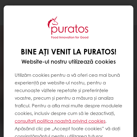
Togg
navi
BINE AȚI VENIT LA PURATOS!
Website-ul nostru utilizează cookies
Utilizăm cookies pentru a vă oferi cea mai bună
experiență pe website-ul nostru, pentru a
recunoaște vizitele repetate și preferințele
voastre, precum și pentru a măsura și analiza
traficul. Pentru a afla mai multe despre modulele
cookies, inclusiv despre cum să le dezactivați,
consultați politica noastră privind cookies
.
Apăsând clic pe „Accept toate cookies” vă dați
consimțământul pentru utilizarea tuturor