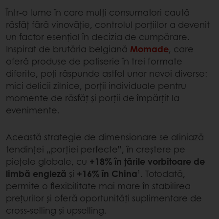
Într-o lume în care mulți consumatori caută
răsfăț fără vinovăție, controlul porțiilor a devenit
un factor esențial în decizia de cumpărare.
Inspirat de brutăria belgiană
Momade
, care
oferă produse de patiserie în trei formate
diferite, poți răspunde astfel unor nevoi diverse:
mici delicii zilnice, porții individuale pentru
momente de răsfăț și porții de împărțit la
evenimente.
Această strategie de dimensionare se aliniază
tendinței „porției perfecte”, în creștere pe
piețele globale, cu
+18% în țările vorbitoare de
limbă engleză
și
+16% în China
¹. Totodată,
permite o flexibilitate mai mare în stabilirea
prețurilor și oferă oportunități suplimentare de
cross-selling și upselling.