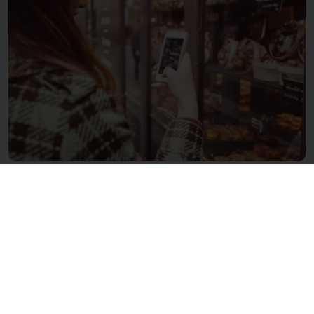
Aceste idei, deși în afara topului principal,
rămân relevante și valoroase.
Explorează noi piețe cu o rulotă de
patiserie sau cafea
Dacă îți dorești să îți extinzi afacerea fără a
deschide o a doua locație fizică, ia în