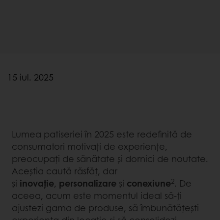
15 iul. 2025
Lumea patiseriei în 2025 este redefinită de
consumatori motivați de experiențe,
preocupați de sănătate și dornici de noutate.
Aceștia caută răsfăț, dar
2
și
inovație
,
personalizare
și
conexiune
. De
aceea, acum este momentul ideal să-ți
ajustezi gama de produse, să îmbunătățești