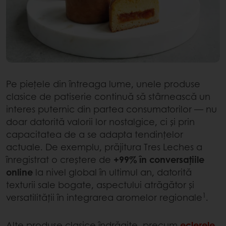
Pe piețele din întreaga lume, unele produse
clasice de patiserie continuă să stârnească un
interes puternic din partea consumatorilor — nu
doar datorită valorii lor nostalgice, ci și prin
capacitatea de a se adapta tendințelor
actuale. De exemplu, prăjitura Tres Leches a
înregistrat o creștere de
+99% în conversațiile
online
la nivel global în ultimul an, datorită
texturii sale bogate, aspectului atrăgător și
1
versatilității în integrarea aromelor regionale
.
Alte produse clasice îndrăgite, precum
eclerele
,