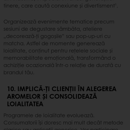
tinere, care caută conexiune și divertisment¹.
Organizează evenimente tematice precum
sesiuni de degustare sâmbăta, ateliere
„decorează-ți gogoșile” sau pop-up-uri cu
matcha. Astfel de momente generează
loialitate, conținut pentru rețelele sociale și
memorabilitate emoțională, transformând o
achiziție ocazională într-o relație de durată cu
brandul tău.
10. IMPLICĂ-ȚI CLIENȚII ÎN ALEGEREA
AROMELOR ȘI CONSOLIDEAZĂ
LOIALITATEA
Programele de loialitate evoluează.
Consumatorii își doresc mai mult decât metode
clasice sau aplicații generice. Vor participare,