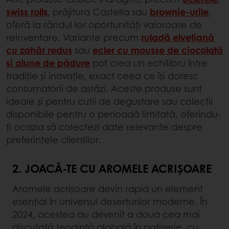
swiss rolls
, prăjitura Castella sau
brownie-urile
,
oferă la rândul lor oportunități valoroase de
reinventare. Variante precum
ruladă elvețiană
cu zahăr redus
sau
ecler cu mousse de ciocolată
și alune de pădure
pot crea un echilibru între
tradiție și inovație, exact ceea ce își doresc
consumatorii de astăzi. Aceste produse sunt
ideale și pentru cutii de degustare sau colecții
disponibile pentru o perioadă limitată, oferindu-
ți ocazia să colectezi date relevante despre
preferințele clienților.
2. JOACĂ-TE CU AROMELE ACRIȘOARE
Aromele acrișoare devin rapid un element
esențial în universul deserturilor moderne. În
2024, acestea au devenit a doua cea mai
discutată tendință globală în patiserie, cu