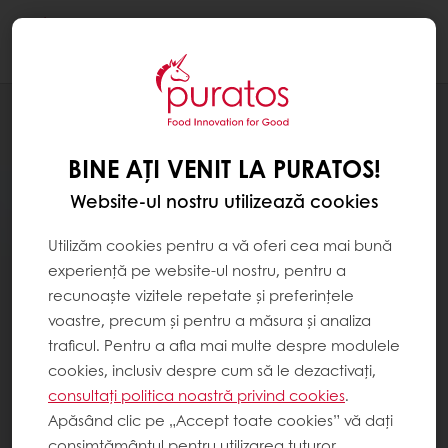
Togg
navi
BINE AȚI VENIT LA PURATOS!
Website-ul nostru utilizează cookies
Utilizăm cookies pentru a vă oferi cea mai bună
experiență pe website-ul nostru, pentru a
recunoaște vizitele repetate și preferințele
voastre, precum și pentru a măsura și analiza
traficul. Pentru a afla mai multe despre modulele
cookies, inclusiv despre cum să le dezactivați,
consultați politica noastră privind cookies
.
Apăsând clic pe „Accept toate cookies” vă dați
consimțământul pentru utilizarea tuturor