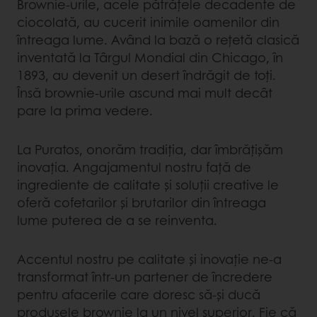
Brownie-urile, acele pătrățele decadente de
ciocolată, au cucerit inimile oamenilor din
întreaga lume. Având la bază o rețetă clasică
inventată la Târgul Mondial din Chicago, în
1893, au devenit un desert îndrăgit de toți.
Însă brownie-urile ascund mai mult decât
pare la prima vedere.
La Puratos, onorăm tradiția, dar îmbrățișăm
inovația. Angajamentul nostru față de
ingrediente de calitate și soluții creative le
oferă cofetarilor și brutarilor din întreaga
lume puterea de a se reinventa.
Accentul nostru pe calitate și inovație ne-a
transformat într-un partener de încredere
pentru afacerile care doresc să-și ducă
produsele brownie la un nivel superior. Fie că