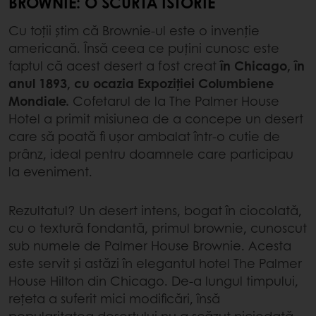
BROWNIE: O SCURTĂ ISTORIE
Cu toții știm că Brownie-ul este o invenție
americană. Însă ceea ce puțini cunosc este
faptul că acest desert a fost creat
în Chicago, în
anul 1893, cu ocazia Expoziției Columbiene
Mondiale.
Cofetarul de la The Palmer House
Hotel a primit misiunea de a concepe un desert
care să poată fi ușor ambalat într-o cutie de
prânz, ideal pentru doamnele care participau
la eveniment.
Rezultatul? Un desert intens, bogat în ciocolată,
cu o textură fondantă, primul brownie, cunoscut
sub numele de Palmer House Brownie. Acesta
este servit și astăzi în elegantul hotel The Palmer
House Hilton din Chicago. De-a lungul timpului,
rețeta a suferit mici modificări, însă
popularitatea desertului nu a scăzut niciodată.