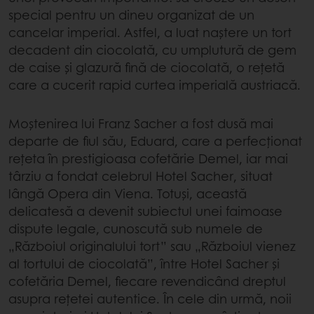
special pentru un dineu organizat de un
cancelar imperial. Astfel, a luat naștere un tort
decadent din ciocolată, cu umplutură de gem
de caise și glazură fină de ciocolată, o rețetă
care a cucerit rapid curtea imperială austriacă.
Moștenirea lui Franz Sacher a fost dusă mai
departe de fiul său, Eduard, care a perfecționat
rețeta în prestigioasa cofetărie Demel, iar mai
târziu a fondat celebrul Hotel Sacher, situat
lângă Opera din Viena. Totuși, această
delicatesă a devenit subiectul unei faimoase
dispute legale, cunoscută sub numele de
„Războiul originalului tort” sau „Războiul vienez
al tortului de ciocolată”, între Hotel Sacher și
cofetăria Demel, fiecare revendicând dreptul
asupra rețetei autentice. În cele din urmă, noii