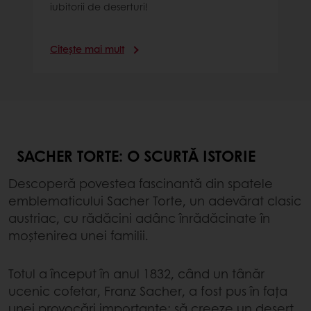
iubitorii de deserturi!
Citește mai mult
SACHER TORTE: O SCURTĂ ISTORIE
Descoperă povestea fascinantă din spatele
emblematicului Sacher Torte, un adevărat clasic
austriac, cu rădăcini adânc înrădăcinate în
moștenirea unei familii.
Totul a început în anul 1832, când un tânăr
ucenic cofetar, Franz Sacher, a fost pus în fața
unei provocări importante: să creeze un desert