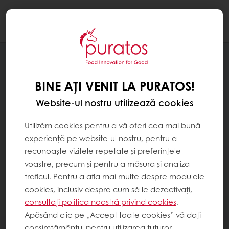
Togg
navi
BINE AȚI VENIT LA PURATOS!
Website-ul nostru utilizează cookies
Utilizăm cookies pentru a vă oferi cea mai bună
experiență pe website-ul nostru, pentru a
recunoaște vizitele repetate și preferințele
voastre, precum și pentru a măsura și analiza
traficul. Pentru a afla mai multe despre modulele
cookies, inclusiv despre cum să le dezactivați,
consultați politica noastră privind cookies
.
Apăsând clic pe „Accept toate cookies” vă dați
consimțământul pentru utilizarea tuturor