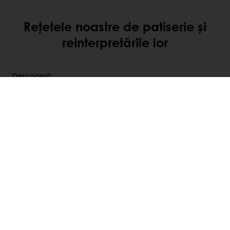
Rețetele noastre de patiserie și
reinterpretările lor
Descoperă