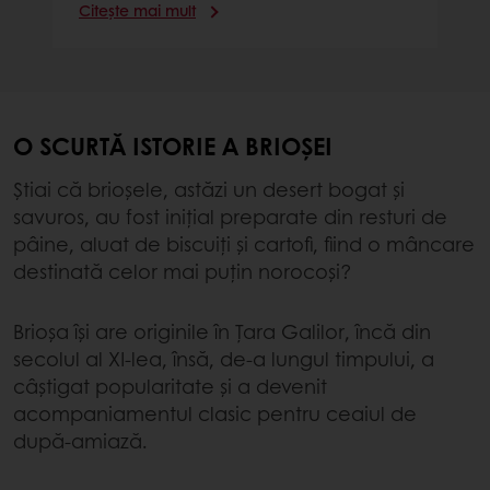
Citește mai mult
O SCURTĂ ISTORIE A BRIOȘEI
Știai că brioșele, astăzi un desert bogat și
savuros, au fost inițial preparate din resturi de
pâine, aluat de biscuiți și cartofi, fiind o mâncare
destinată celor mai puțin norocoși?
Brioșa își are originile în Țara Galilor, încă din
secolul al XI-lea, însă, de-a lungul timpului, a
câștigat popularitate și a devenit
acompaniamentul clasic pentru ceaiul de
după-amiază.