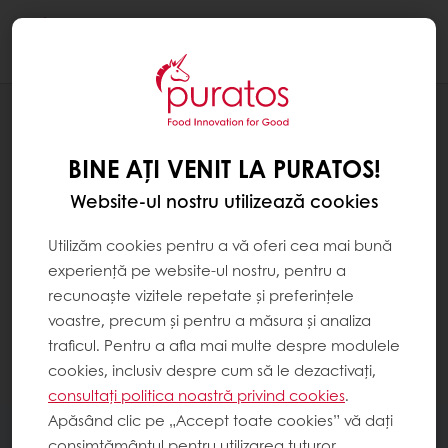
Togg
navi
BINE AȚI VENIT LA PURATOS!
Website-ul nostru utilizează cookies
Utilizăm cookies pentru a vă oferi cea mai bună
experiență pe website-ul nostru, pentru a
recunoaște vizitele repetate și preferințele
voastre, precum și pentru a măsura și analiza
traficul. Pentru a afla mai multe despre modulele
cookies, inclusiv despre cum să le dezactivați,
consultați politica noastră privind cookies
.
Apăsând clic pe „Accept toate cookies” vă dați
consimțământul pentru utilizarea tuturor