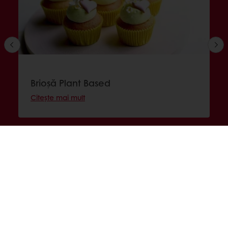
Brioșă Plant Based
Citește mai mult
Produse
Rețete
Servicii
Opinii ale consumatorilor
Despre puratos