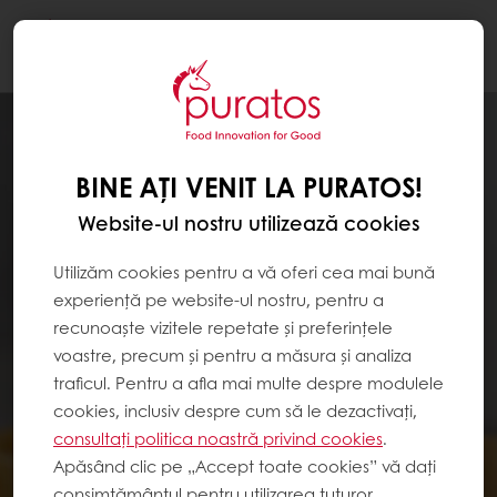
Togg
navi
BINE AȚI VENIT LA PURATOS!
Website-ul nostru utilizează cookies
Utilizăm cookies pentru a vă oferi cea mai bună
experiență pe website-ul nostru, pentru a
recunoaște vizitele repetate și preferințele
voastre, precum și pentru a măsura și analiza
traficul. Pentru a afla mai multe despre modulele
cookies, inclusiv despre cum să le dezactivați,
consultați politica noastră privind cookies
.
Apăsând clic pe „Accept toate cookies” vă dați
consimțământul pentru utilizarea tuturor