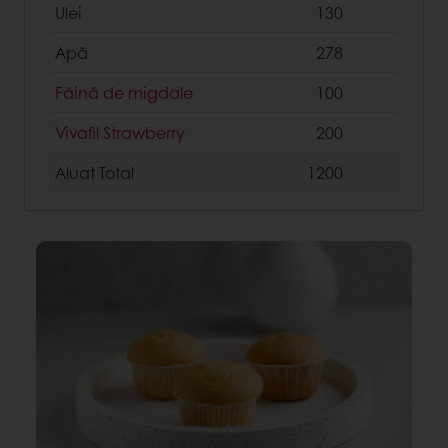
Ulei
130
Apă
278
Făină de migdale
100
Vivafil Strawberry
200
Aluat
Total
1200