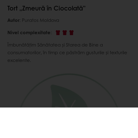
Tort „Zmeură în Ciocolată”
Autor
: Puratos Moldova
Nivel complexitate
:
Îmbunătăţim Sănătatea şi Starea de Bine a
consumatorilor, în timp ce păstrăm gusturile şi texturile
excelente.