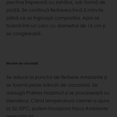
pectina împreună cu zahărul, sub formă de
ploiţă. Se continuă fierberea încă 2 minute
până ce se îngroaşă compoziţia. Apoi se
toarnă într-un cerc cu diametrul de 16 cm și
se congelează.
Mousse de ciocolată
Se aduce la punctul de fierbere Ambiante şi
se toarnă peste bănuţii de ciocolată. Se
adaugă Pralirex Hazelnut şi se procesează cu
blenderul. Când temperatura cremei a ajuns
la 32-33°C, putem încorpora frișca Ambiante
semi-bătută.