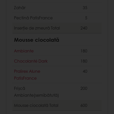
Zahăr
35
Pectină PatisFrance
5
Inserție de zmeură
Total
240
Mousse ciocolată
Ambiante
180
Chocolanté Dark
180
Pralirex Alune
40
PatisFrance
Frișcă
200
Ambiante(semibătută)
Mousse ciocolată
Total
600