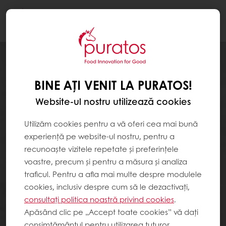
Togg
navi
BINE AȚI VENIT LA PURATOS!
Website-ul nostru utilizează cookies
Utilizăm cookies pentru a vă oferi cea mai bună
experiență pe website-ul nostru, pentru a
recunoaște vizitele repetate și preferințele
voastre, precum și pentru a măsura și analiza
traficul. Pentru a afla mai multe despre modulele
cookies, inclusiv despre cum să le dezactivați,
consultați politica noastră privind cookies
.
Apăsând clic pe „Accept toate cookies” vă dați
consimțământul pentru utilizarea tuturor