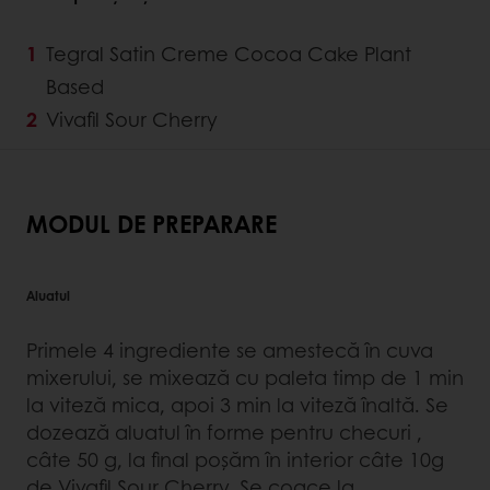
Tegral Satin Creme Cocoa Cake Plant
Based
Vivafil Sour Cherry
MODUL DE PREPARARE
Aluatul
Primele 4 ingrediente se amestecă în cuva
mixerului, se mixează cu paleta timp de 1 min
la viteză mica, apoi 3 min la viteză înaltă. Se
dozează aluatul în forme pentru checuri ,
câte 50 g, la final poşăm în interior câte 10g
de Vivafil Sour Cherry. Se coace la