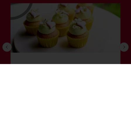
Brioșă Plant Based
Citește mai mult
Produse
Rețete
Servicii