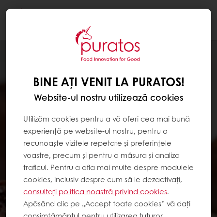
Togg
navi
BINE AȚI VENIT LA PURATOS!
Website-ul nostru utilizează cookies
Utilizăm cookies pentru a vă oferi cea mai bună
experiență pe website-ul nostru, pentru a
recunoaște vizitele repetate și preferințele
voastre, precum și pentru a măsura și analiza
traficul. Pentru a afla mai multe despre modulele
cookies, inclusiv despre cum să le dezactivați,
consultați politica noastră privind cookies
.
Apăsând clic pe „Accept toate cookies” vă dați
consimțământul pentru utilizarea tuturor