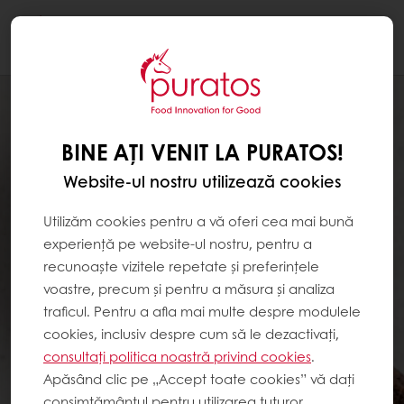
Togg
navi
BINE AȚI VENIT LA PURATOS!
Website-ul nostru utilizează cookies
Utilizăm cookies pentru a vă oferi cea mai bună
experiență pe website-ul nostru, pentru a
recunoaște vizitele repetate și preferințele
voastre, precum și pentru a măsura și analiza
traficul. Pentru a afla mai multe despre modulele
cookies, inclusiv despre cum să le dezactivați,
consultați politica noastră privind cookies
.
Apăsând clic pe „Accept toate cookies” vă dați
consimțământul pentru utilizarea tuturor