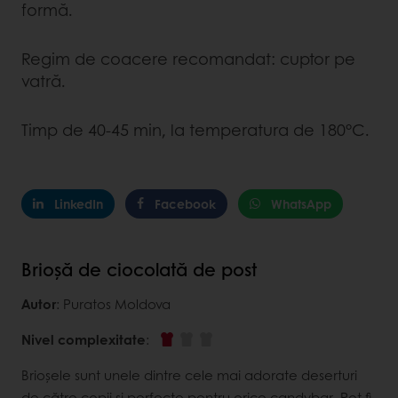
formă.
Regim de coacere recomandat: cuptor pe
vatră.
Timp de 40-45 min, la temperatura de 180°C.
LinkedIn
Facebook
WhatsApp
Brioșă de ciocolată de post
Autor
: Puratos Moldova
Nivel complexitate
:
Brioșele sunt unele dintre cele mai adorate deserturi
de către copii și perfecte pentru orice candybar. Pot fi