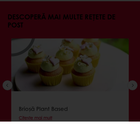
DESCOPERĂ MAI MULTE REȚETE DE
POST
Brioșă Plant Based
Citește mai mult